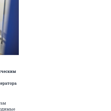
ическим
лератора
там
ходимые