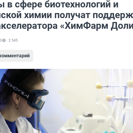
ы в сфере биотехнологий и
ской химии получат поддерж
акселератора «ХимФарм Дол
5
2 545
 комментарий