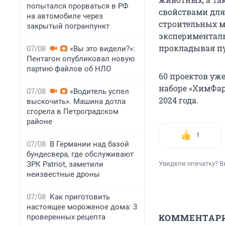
попытался прорваться в РФ
свойствами для
на автомобиле через
строительных м
закрытый погранпункт
эксперименталь
прокладывая пу
07/08
«Вы это видели?»:
Пентагон опубликовал новую
партию файлов об НЛО
60 проектов уж
наборе «ХимФар
07/08
«Водитель успел
2024 года.
выскочить». Машина дотла
сгорела в Петроградском
районе
1
07/08
В Германии над базой
бундесвера, где обслуживают
ЗРК Patriot, заметили
Увидели опечатку? В
неизвестные дроны
07/08
Как приготовить
настоящее мороженое дома: 3
КОММЕНТАР
проверенных рецепта