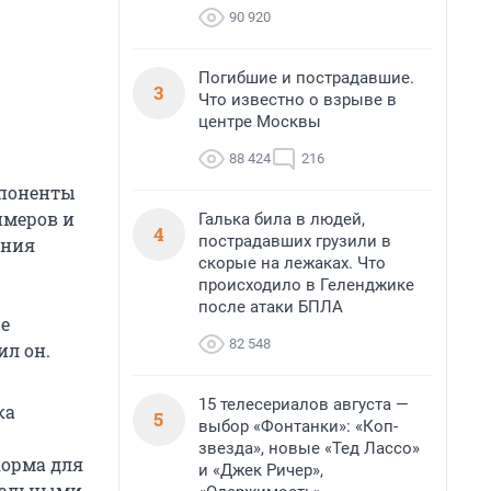
90 920
Погибшие и пострадавшие.
3
Что известно о взрыве в
центре Москвы
88 424
216
мпоненты
имеров и
Галька била в людей,
4
пострадавших грузили в
ения
скорые на лежаках. Что
происходило в Геленджике
после атаки БПЛА
е
82 548
ил он.
15 телесериалов августа —
ка
5
выбор «Фонтанки»: «Коп-
звезда», новые «Тед Лассо»
корма для
и «Джек Ричер»,
кальными