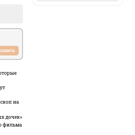
равить
которые
ут
оскоп на
ых дочек»
го фильма