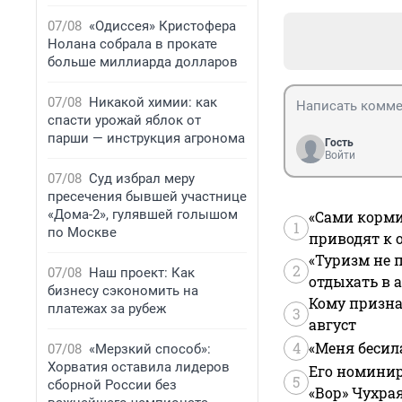
07/08
«Одиссея» Кристофера
Нолана собрала в прокате
больше миллиарда долларов
07/08
Никакой химии: как
спасти урожай яблок от
парши — инструкция агронома
Гость
Войти
07/08
Суд избрал меру
пресечения бывшей участнице
«Дома-2», гулявшей голышом
«Сами корми
1
по Москве
приводят к 
«Туризм не 
2
07/08
Наш проект: Как
отдыхать в а
бизнесу сэкономить на
Кому призна
платежах за рубеж
3
август
4
«Меня бесил
07/08
«Мерзкий способ»:
Хорватия оставила лидеров
Его номинир
5
сборной России без
«Вор» Чухра