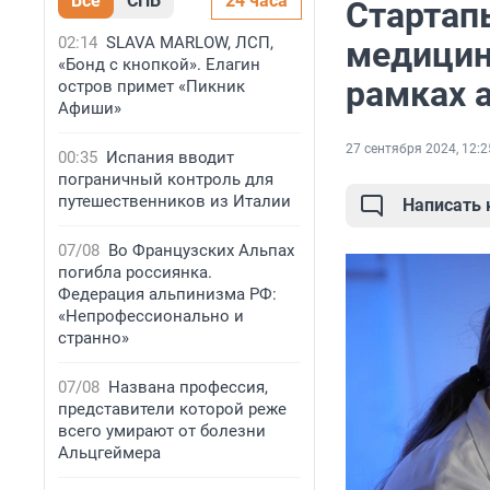
Все
СПБ
24 часа
Стартап
02:14
SLAVA MARLOW, ЛСП,
медицин
«Бонд с кнопкой». Елагин
рамках 
остров примет «Пикник
Афиши»
27 сентября 2024, 12:2
00:35
Испания вводит
пограничный контроль для
путешественников из Италии
Написать
07/08
Во Французских Альпах
погибла россиянка.
Федерация альпинизма РФ:
«Непрофессионально и
странно»
07/08
Названа профессия,
представители которой реже
всего умирают от болезни
Альцгеймера