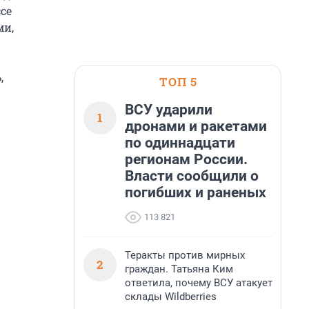
се
ми,
,
ТОП 5
ВСУ ударили
1
дронами и ракетами
по одиннадцати
регионам России.
Власти сообщили о
погибших и раненых
113 821
Теракты против мирных
2
граждан. Татьяна Ким
ответила, почему ВСУ атакует
склады Wildberries