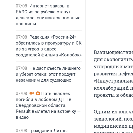
07/08
Интернет-заказы в
ЕАЭС из-за рубежа станут
дешевле: снижаются ввозные
пошлины
07/08
Редакция «России-24»
обратилась в прокуратуру и СК
из-за угроз в адрес
Взаимодействие
создателей фильма «Колобок»
для экологичны
углеродных мат
07/08
Не даст съесть лишнего
развития нефте
и уберет отеки: этот продукт
незаменим для худеющих
«Индустриальна
коллабораций п
07/08
Пять человек
проекты в обла
погибли в лобовом ДТП в
Свердловской области.
Одним из ключе
Renault вылетел на встречку —
видео
технологий, по
медицинских пр
07/08
Гражданин Литвы
животных, а т