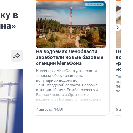
ку в
ина»
На водоёмах Ленобласти
Петер
заработали новые базовые
возвр
станции МегаФона
«раскл
«книж
Инженеры МегаФона установили
телеком-оборудование на
Технолог
популярных водоёмах
перестае
Ленинградской области. Базовые
переходи
станции вблизи Лемболовского и
повседне
Раздолинского озёр, а также
недалеко от Большого Тосненского
водопада.
7 августа, 14:59
5 августа,