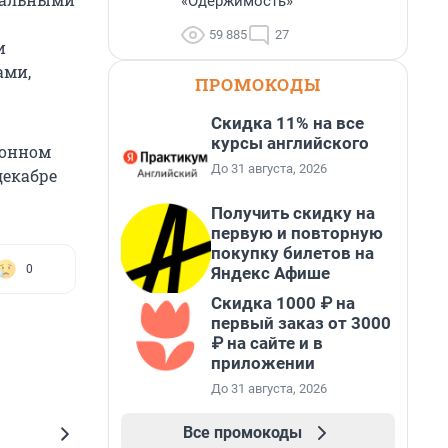
«Одержимость»
59 885
27
и
ами,
ПРОМОКОДЫ
Скидка 11% на все
курсы английского
ионном
До 31 августа, 2026
декабре
Получить скидку на
первую и повторную
покупку билетов на
0
Яндекс Афише
Скидка 1000 ₽ на
первый заказ от 3000
₽ на сайте и в
приложении
До 31 августа, 2026
Все промокоды