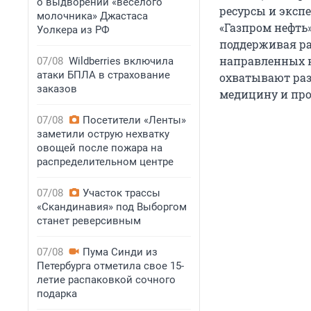
о выдворении «веселого
ресурсы и эксп
молочника» Джастаса
«Газпром нефть
Уолкера из РФ
поддерживая ра
направленных н
07/08
Wildberries включила
атаки БПЛА в страхование
охватывают ра
заказов
медицину и про
07/08
Посетители «Ленты»
заметили острую нехватку
овощей после пожара на
распределительном центре
07/08
Участок трассы
«Скандинавия» под Выборгом
станет реверсивным
07/08
Пума Синди из
Петербурга отметила свое 15-
летие распаковкой сочного
подарка