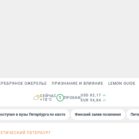
ЕРЕБРЯНОЕ ОЖЕРЕЛЬЕ
ПРИЗНАНИЕ И ВЛИЯНИЕ
LEMON GUIDE
USD 82,17
СЕЙЧАС
1
ПРОБКИ
+18°C
EUR 94,84
поступил в вузы Петербурга по квоте
Финский залив позеленел
Пете
ГЕТИЧЕСКИЙ ПЕТЕРБУРГ