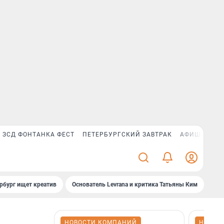
ЗСД ФОНТАНКА ФЕСТ
ПЕТЕРБУРГСКИЙ ЗАВТРАК
АФИША PLUS
рбург ищет креатив
Основатель Levrana и критика Татьяны Ким
Зач
НОВОСТИ КОМПАНИЙ
НОВОС