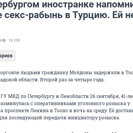
ербургом иностранке напомн
 секс-рабынь в Турцию. Ей н
9
10 258
ариев
торговле людьми гражданку Молдовы задержали в То
дской области. Второй раз за четыре года.
ГУ МВД по Петербургу и Ленобласти 26 сентября, 41-л
разминулась с оперативниками уголовного розыска у
 проспекте Ленина в Тосно в ночь на среду. Её достав
для последующей передачи инициатору розыска.