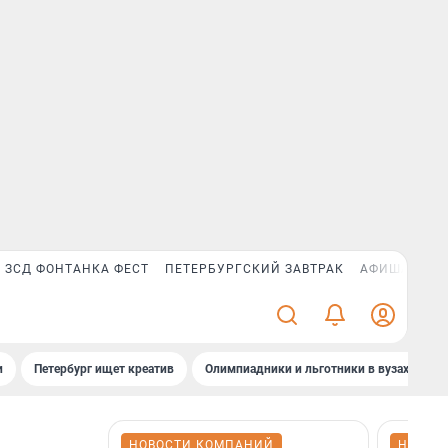
ЗСД ФОНТАНКА ФЕСТ
ПЕТЕРБУРГСКИЙ ЗАВТРАК
АФИША PLUS
и
Петербург ищет креатив
Олимпиадники и льготники в вузах СПб
НОВОСТИ КОМПАНИЙ
НОВОС