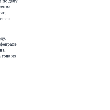
 по делу
чение
ниц.
аться
ду,
 феврале
на.
 года из