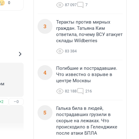
0
87 097
7
Теракты против мирных
3
граждан. Татьяна Ким
ответила, почему ВСУ атакует
склады Wildberries
83 384
Погибшие и пострадавшие.
4
Что известно о взрыве в
центре Москвы
м 
82 188
216
+2
–0
Галька била в людей,
5
пострадавших грузили в
скорые на лежаках. Что
происходило в Геленджике
после атаки БПЛА
+2
–0