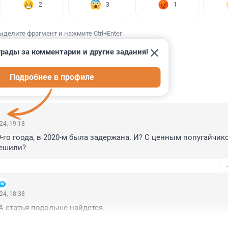
2
3
1
ыделите фрагмент и нажмите Ctrl+Enter
рады за комментарии и другие задания!
Подробнее в профиле
ИИ
8
24, 19:18
9-го гоода, в 2020-м была задержана. И? С ценным попугайчико
решили?
24, 18:38
А статья подольше найдется.