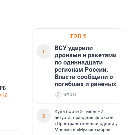
ТОП 5
ВСУ ударили
1
дронами и ракетами
по одиннадцати
регионам России.
Власти сообщили о
погибших и раненых
SPB
 16
.
107 411
Куда пойти 31 июля–2
2
августа: праздник флоксов,
«Пространственный сдвиг» у
Манежа и «Музыка мира»