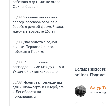
работала с детьми: не стало
Фаины Саевич
06/08
Знаменитая тикток-
блогер, рассказывавшая о
борьбе с редкой формой рака,
умерла в возрасте 26 лет
06/08
Два золота с одной
вышки: Терновой снова
победил в Париже
06/08
Politico: обмен
разведданными между США и
Больше новосте
Украиной активизировался
online». Подпис
06/08
Июль стал рекордным
для «ЛизаАлерт» в Петербурге
Артур Т
и Ленобласти по
корреспонд
потерявшимся