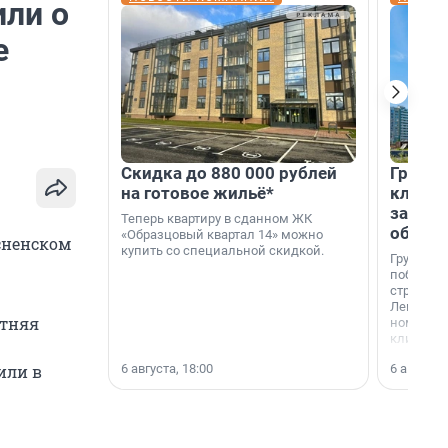
или о
е
Скидка до 880 000 рублей
Группа
на готовое жильё*
клиен
застро
Теперь квартиру в сданном ЖК
област
«Образцовый квартал 14» можно
сненском
купить со специальной скидкой.
Группа А
победите
строител
Ленингра
етняя
номинац
клиенто
застройщ
6 августа, 18:00
6 августа,
или в
области»