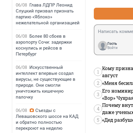
06/08
Глава ЛДПР Леонид
Слуцкий призвал признать
партию «Яблоко»
нежелательной организацией
06/08
Более 80 сбоев в
аэропорту Сочи: задержки
Гость
коснулись и рейсов в
Войти
Петербург
06/08
Искусственный
Кому призна
1
интеллект впервые создал
август
вирусы, не существующие в
2
«Меня бесил
природе. Они смогли
Его номинир
уничтожить кишечную
3
палочку
«Вор» Чухра
Почему внут
4
06/08
Съезды с
даже учены
Левашовского шоссе на КАД
5
«Дед разбуш
и обратно полностью
перекроют на неделю