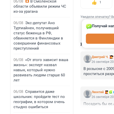
06/08
В Смоленской
1
области объявили режим ЧС
из-за урагана
Увидели опечатку? В
06/08
Экс-депутат Ано
Получай наг
Туртиайнен, получивший
статус беженца в РФ,
обвиняется в Финляндии в
совершении финансовых
КОММЕНТАР
преступлений
Дмитрий Ч.
06/08
«От этого зависит ваша
26 сентября 20
жизнь»: эксперт назвал
В розыске с 200
навык, который нужно
проститься раз
развивать людям старше 60
лет
06/08
Справится даже
Леонтий
школьник: пройдите тест по
26 сентября 20
географии, в котором очень
Посадить бы ее.
стыдно ошибиться