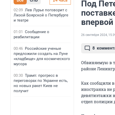
Все
СПБ
24 часа
Под Пет
02:09
Лев Лурье поговорит с
поставке
Лизой Боярской о Петербурге
впервой
и театре
01:01
Сообщение о
26 сентября 2024, 15:3
реабилитации
8
коммент
00:46
Российские ученые
предложили создать на Луне
«кладбище» для космического
Обвиняемую в 
мусора
районе Ленингра
00:30
Трамп: прогресс в
переговорах по Украине есть,
Как сообщили в 
но новых ракет Киев не
иностранка не 
получит
девятиэтажки на
отдел полиции 