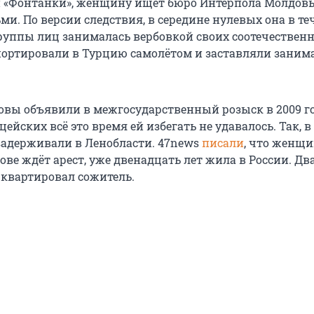
 «Фонтанки», женщину ищет бюро Интерпола Молдовы
ми. По версии следствия, в середине нулевых она в те
группы лиц занималась вербовкой своих соотечествен
ортировали в Турцию самолётом и заставляли заним
вы объявили в межгосударственный розыск в 2009 го
йских всё это время ей избегать не удавалось. Так, в
 задерживали в Ленобласти. 47news
писали
, что женщи
ве ждёт арест, уже двенадцать лет жила в России. Два
е квартировал сожитель.