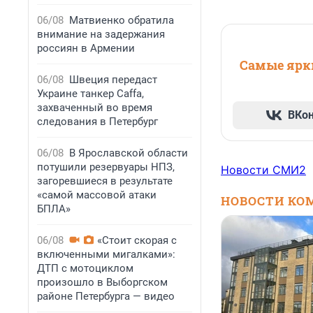
06/08
Матвиенко обратила
внимание на задержания
россиян в Армении
Самые ярки
06/08
Швеция передаст
Украине танкер Caffa,
захваченный во время
ВКо
следования в Петербург
06/08
В Ярославской области
потушили резервуары НПЗ,
Новости СМИ2
загоревшиеся в результате
«самой массовой атаки
НОВОСТИ КО
БПЛА»
06/08
«Стоит скорая с
включенными мигалками»:
ДТП с мотоциклом
произошло в Выборгском
районе Петербурга — видео