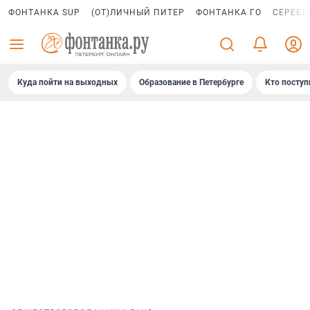
ФОНТАНКА SUP
(ОТ)ЛИЧНЫЙ ПИТЕР
ФОНТАНКА ГО
СЕРЕБР
Куда пойти на выходных
Образование в Петербурге
Кто поступ