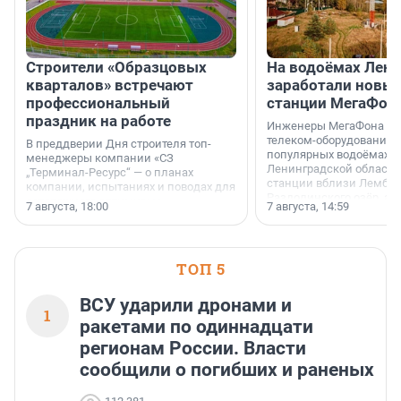
Строители «Образцовых
На водоёмах Лен
кварталов» встречают
заработали новы
профессиональный
станции МегаФон
праздник на работе
Инженеры МегаФона ус
телеком-оборудование 
В преддверии Дня строителя топ-
популярных водоёмах
менеджеры компании «СЗ
Ленинградской области
„Терминал-Ресурс“ — о планах
станции вблизи Лембол
компании, испытаниях и поводах для
Раздолинского озёр, а 
осторожного оптимизма.
7 августа, 18:00
7 августа, 14:59
недалеко от Большого Т
водопада.
ТОП 5
ВСУ ударили дронами и
1
ракетами по одиннадцати
регионам России. Власти
сообщили о погибших и раненых