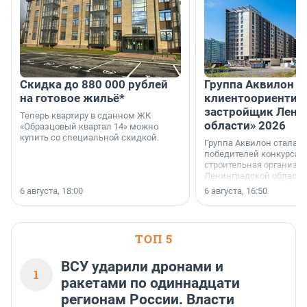
Скидка до 880 000 рублей
Группа Аквилон 
на готовое жильё*
клиентоориентир
застройщик Лени
Теперь квартиру в сданном ЖК
области» 2026
«Образцовый квартал 14» можно
купить со специальной скидкой.
Группа Аквилон стала 
победителей конкурса 
строительная организа
Ленинградской области 
номинации «Самый
6 августа, 18:00
6 августа, 16:50
клиентоориентированн
застройщик Ленинград
области».
ТОП 5
ВСУ ударили дронами и
1
ракетами по одиннадцати
регионам России. Власти