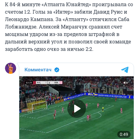
К 84-й минуте «Атланта Юнайтед» проигрывала со
счетом 1:2. Голы за «Интер» забили Давид Руис и
Леонардо Кампана. За «Атланту» отличился Саба
Лобжанидзе. Алексей Миранчук сравнял счет
мощным ударом из-за пределов штрафной в
дальний верхний угол и позволил своей команде
заработать одно очко за ничью 2:2.