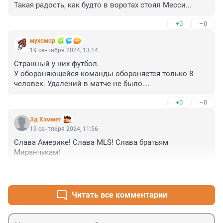
Такая радость, как будто в воротах стоял Месси...
+0
–0
мухомор
19 сентября 2024, 13:14
Странный у них футбол.

У обороняющейся команды обороняется только 8 
человек. Удалений в матче не было.

Миранчук с тиммейтом разыгрывают мяч, на них 
+0
–0
никто не выходит. Даже на тренировку это не похоже.
Эд Хэммет
19 сентября 2024, 11:56
Слава Америке! Слава MLS! Слава братьям 
Миранчукам!
+0
–1
Читать все комментарии