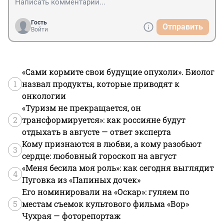
Гость
Отправить
Войти
«Сами кормите свои будущие опухоли». Биолог
1
назвал продукты, которые приводят к
онкологии
«Туризм не прекращается, он
2
трансформируется»: как россияне будут
отдыхать в августе — ответ эксперта
Кому признаются в любви, а кому разобьют
3
сердце: любовный гороскоп на август
«Меня бесила моя роль»: как сегодня выглядит
4
Пуговка из «Папиных дочек»
Его номинировали на «Оскар»: гуляем по
5
местам съемок культового фильма «Вор»
Чухрая — фоторепортаж