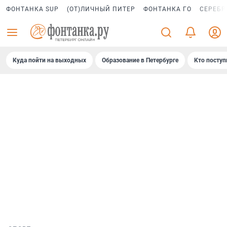
ФОНТАНКА SUP
(ОТ)ЛИЧНЫЙ ПИТЕР
ФОНТАНКА ГО
СЕРЕБР
Куда пойти на выходных
Образование в Петербурге
Кто поступ