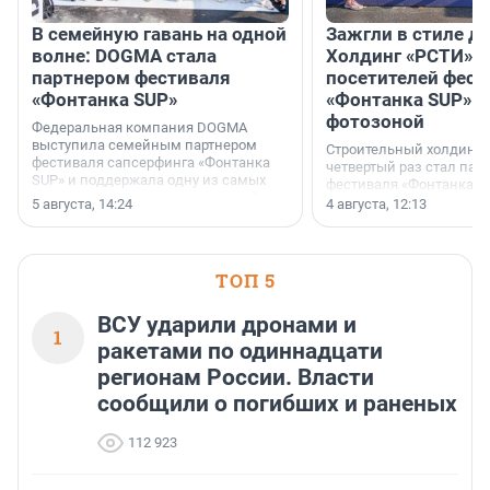
В семейную гавань на одной
Зажгли в стиле ди
волне: DOGMA стала
Холдинг «РСТИ» 
партнером фестиваля
посетителей фест
«Фонтанка SUP»
«Фонтанка SUP» я
фотозоной
Федеральная компания DOGMA
выступила семейным партнером
Строительный холдинг 
фестиваля сапсерфинга «Фонтанка
четвертый раз стал пар
SUP» и поддержала одну из самых
фестиваля «Фонтанка S
ярких и романтичных номинаций —
раз компания стремится
5 августа, 14:24
4 августа, 12:13
«SUP-свадьба».
привезти корпоративну
и подарить настоящий 
посетителям фестиваля
необычной фотозоне.
ТОП 5
ВСУ ударили дронами и
1
ракетами по одиннадцати
регионам России. Власти
сообщили о погибших и раненых
112 923