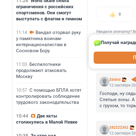
11:26
World Skate сняла
ограничения с российских
спортсменов. Они смогут
0
выступать с флагом и гимном
Увидели опечатку? В
11:14
Вандал оторвал руку
у памятника воинам-
Получай наград
интернационалистам в
Сосновом Бору
П
КОММЕНТАР
11:03
Беспилотники
продолжают атаковать
Москву
Zdobsi
12 сентября 20
10:57
С помощью БПЛА хотят
Господи, ну сядь
контролировать соблюдение
Слепые зоны. А 
трудового законодательства
с грузом, то тор
"инвалидные" ма
10:44
Две яхты
Держать дистан
столкнулись в Малой Невке
аккуратно ездит
282222362
не увидит, зато
12 сентября 20
10:38
За утро над