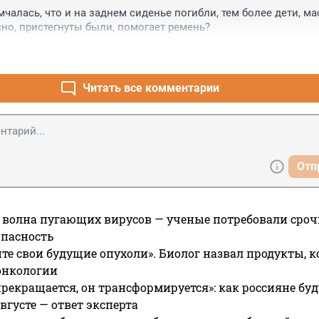
ности, то грузовик-ещк страшнее. Очень жаль, что многие это
чалась, что и на заднем сиденье погибли, тем более дети, ма
но, пристегнуты были, помогает ремень?
Читать все комментарии
Отп
 волна пугающих вирусов — ученые потребовали сроч
опасность
те свои будущие опухоли». Биолог назвал продукты, 
онкологии
прекращается, он трансформируется»: как россияне буд
вгусте — ответ эксперта