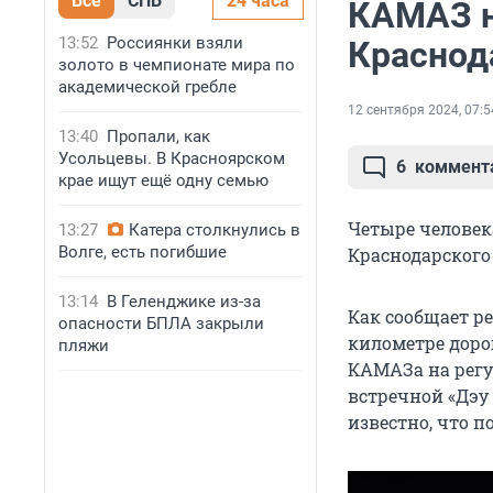
Все
СПБ
24 часа
КАМАЗ н
13:52
Россиянки взяли
Краснод
золото в чемпионате мира по
академической гребле
12 сентября 2024, 07:5
13:40
Пропали, как
Усольцевы. В Красноярском
6
коммент
крае ищут ещё одну семью
Четыре человек
13:27
Катера столкнулись в
Волге, есть погибшие
Краснодарского
13:14
В Геленджике из-за
Как сообщает р
опасности БПЛА закрыли
километре доро
пляжи
КАМАЗа на регу
встречной «Дэу 
известно, что п