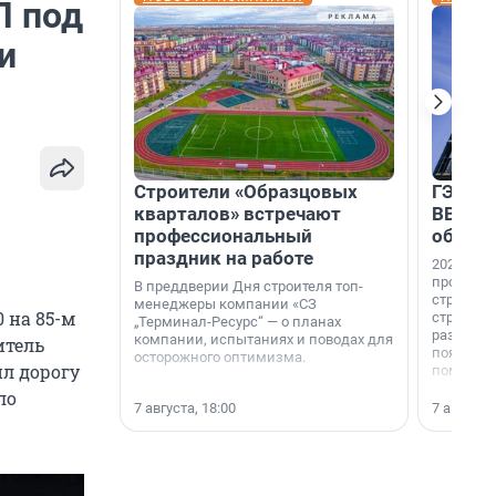
П под
и
Строители «Образцовых
ГЭС, м
кварталов» встречают
ВВП: в
профессиональный
об ист
праздник на работе
2026-й —
професси
В преддверии Дня строителя топ-
строителе
менеджеры компании «СЗ
0 на 85-м
строителя
„Терминал-Ресурс“ — о планах
раз. В ГК
компании, испытаниях и поводах для
итель
появился
осторожного оптимизма.
ил дорогу
поменяла
ло
7 августа, 18:00
7 августа,