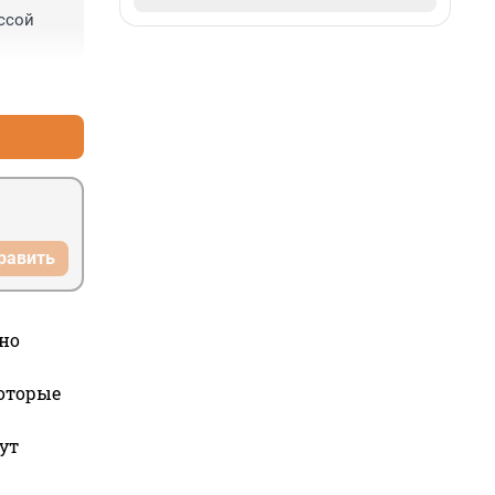
го не 
ссой 
+1
–0
равить
но
которые
ут