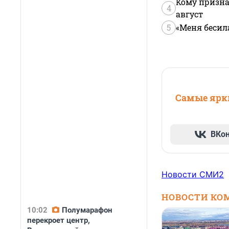
Кому призна
4
август
5
«Меня бесил
Самые ярки
ВКо
Новости СМИ2
НОВОСТИ КО
10:02
Полумарафон
перекроет центр,