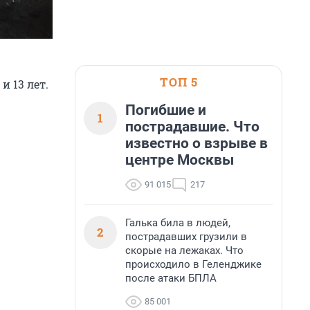
ТОП 5
и 13 лет.
Погибшие и
1
пострадавшие. Что
известно о взрыве в
центре Москвы
91 015
217
Галька била в людей,
2
пострадавших грузили в
скорые на лежаках. Что
происходило в Геленджике
после атаки БПЛА
85 001