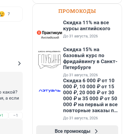
ПРОМОКОДЫ
7
Скидка 11% на все
курсы английского
До 31 августа, 2026
Скидка 15% на
базовый курс по
фридайвингу в Санкт-
Петербурге
До 31 августа, 2026
Скидка 6 000 ₽ от 10
000 ₽, 10 000 ₽ от 15
000 ₽, 20 000 ₽ от 30
 какой? 
000 ₽ и 35 000 ₽ от 50
, а если 
000 ₽ на первый и все
повторные заказы по
оедет. 
+1
–1
промокоду НАБЕРИ
росто 
До 31 августа, 2026
Жигули, 
 
Все промокоды