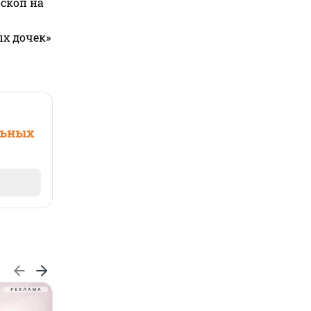
оскоп на
ых дочек»
льных