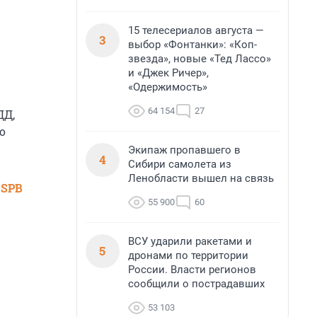
15 телесериалов августа —
3
выбор «Фонтанки»: «Коп-
звезда», новые «Тед Лассо»
и «Джек Ричер»,
«Одержимость»
64 154
27
ДД,
о
Экипаж пропавшего в
4
Сибири самолета из
Ленобласти вышел на связь
 SPB
55 900
60
ВСУ ударили ракетами и
5
дронами по территории
России. Власти регионов
сообщили о пострадавших
53 103