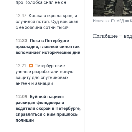
про Колобка снял не он
12:47
Кошка открыла кран, и
случился потоп. Суд взыскал
Источник: 
ГУ МВД по 
с её хозяина сотни тысяч
Погибшие — води
12:33
Пока в Петербурге
прохладно, главный синоптик
вспоминает исторические дни
12:21
Петербургские
ученые разработали новую
защиту для спутниковых
антенн и авиации
12:09
Буйный пациент
раскидал фельдшера и
водителя скорой в Петербурге,
справляться с ним пришлось
полиции