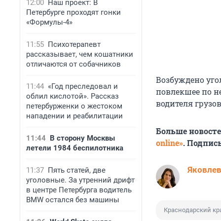
12:00
Наш проект: В
Петербурге проходят гонки
«Формулы-4»
11:55
Психотерапевт
рассказывает, чем кошатники
отличаются от собачников
Возбуждено угол
11:44
«Год преследовал и
повлекшее по не
облил кислотой». Рассказ
водителя грузов
петербурженки о жестоком
нападении и реабилитации
Больше новост
11:44
В сторону Москвы
online»
. Подпис
летели 1984 беспилотника
Яковле
11:37
Пять статей, две
уголовные. За утренний дрифт
в центре Петербурга водитель
BMW остался без машины
Краснодарский кр