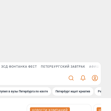
ЗСД ФОНТАНКА ФЕСТ
ПЕТЕРБУРГСКИЙ ЗАВТРАК
АФИША PLUS
тупил в вузы Петербурга по квоте
Петербург ищет креатив
Рейтинги
НОВОСТИ КОМПАНИЙ
НОВОС