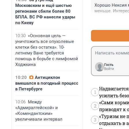
повышенной опас
Хорошо Нексия м
Московским и ещё шестью
понимают.
меньше. Интерес
регионами сбили более 80
БПЛА. ВС РФ нанесли удары
по Киеву
10:30
«Основная цель —
уничтожить все опухолевые
клетки без остатка». 10-
летнему Ване требуется
помощь в борьбе с лимфомой
Ходжкина
Гость
Войти
10:20
Антициклон
вмешался в погодный процесс
Надвигается
в Петербурге
1
усилить без
10:06
Между
«Сами корми
2
«Адмиралтейской» и
приводят к 
«Комендантским»
«Туризм не 
увеличивали интервал
3
отдыхать в а