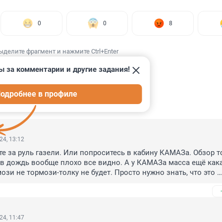
0
0
8
ыделите фрагмент и нажмите Ctrl+Enter
ы за комментарии и другие задания!
одробнее в профиле
ИИ
6
24, 13:12
те за руль газели. Или попроситесь в кабину КАМАЗа. Обзор то
в дождь вообще плохо все видно. А у КАМАЗа масса ещё какая
мози не тормози-толку не будет. Просто нужно знать, что это 
шины и не видят половины. И просто опасаться. Ну едет и пр
цию, не подрезать длиннобазные и большегрузные машины. П
ь, дистанцию от них держать и все будет нормально. Камаз-не 
рмозить может плохо и так далее. Если легковое авто-источник
24, 11:47