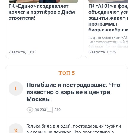
ГК «Едино» поздравляет
ГК «А101» и фонд
коллег и партнёров с Днём
объединяют усил
строителя!
защиты животных
программы
биоразнообразия
Группа компаний «А101»
Благотворительный фо
бездомным животным 
заключили соглашение
7 августа, 13:41
6 августа, 12:26
стратегическом сотрудн
ТОП 5
Погибшие и пострадавшие. Что
1
известно о взрыве в центре
Москвы
96 233
219
Галька била в людей, пострадавших грузили
2
в скорые на лежаках. Что происходило в