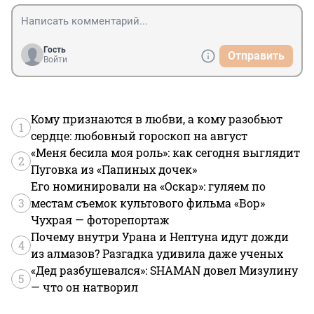
Гость
Отправить
Войти
Кому признаются в любви, а кому разобьют
1
сердце: любовный гороскоп на август
«Меня бесила моя роль»: как сегодня выглядит
2
Пуговка из «Папиных дочек»
Его номинировали на «Оскар»: гуляем по
3
местам съемок культового фильма «Вор»
Чухрая — фоторепортаж
Почему внутри Урана и Нептуна идут дожди
4
из алмазов? Разгадка удивила даже ученых
«Дед разбушевался»: SHAMAN довел Мизулину
5
— что он натворил