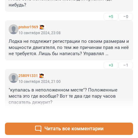
нибудь?
+5
–0
prohor1969
10 сентября 2024, 23:08
Лодка не подлежит регистрации по своим размерам и 
мощности двигателя, по тем же причинам прав на неё 
не требуется. Лишь бы написать? Управлял 
незарегистрированной детской педальной машиной 
+3
–1
в 4 года без прав из той же серии. Правда остается 
вопрос, куда смотрел судоводитель, если дело было 
258091331
днём.
10 сентября 2024, 21:00
"купалась в неположенном месте"? Положенные 
места это где вообще? Вот те два где пару часов 
спасатель дежурит?
+6
–0
Читать все комментарии