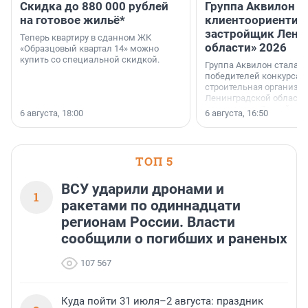
Скидка до 880 000 рублей
Группа Аквилон 
на готовое жильё*
клиентоориентир
застройщик Лени
Теперь квартиру в сданном ЖК
области» 2026
«Образцовый квартал 14» можно
купить со специальной скидкой.
Группа Аквилон стала 
победителей конкурса 
строительная организа
Ленинградской области 
номинации «Самый
6 августа, 18:00
6 августа, 16:50
клиентоориентированн
застройщик Ленинград
области».
ТОП 5
ВСУ ударили дронами и
1
ракетами по одиннадцати
регионам России. Власти
сообщили о погибших и раненых
107 567
Куда пойти 31 июля–2 августа: праздник