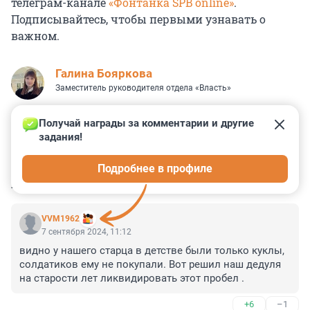
телеграм-канале
«Фонтанка SPB online»
.
Подписывайтесь, чтобы первыми узнавать о
важном.
Галина Бояркова
Заместитель руководителя отдела «Власть»
Получай награды за комментарии и другие 
задания!
16
5
1
7
2
Подробнее в профиле
КОММЕНТАРИИ
44
VVM1962
7 сентября 2024, 11:12
видно у нашего старца в детстве были только куклы, 
солдатиков ему не покупали. Вот решил наш дедуля 
на старости лет ликвидировать этот пробел .
+6
–1