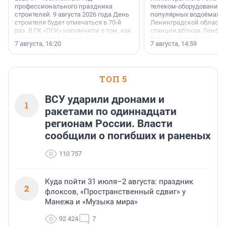
профессионального праздника
телеком-оборудование 
строителей. 9 августа 2026 года День
популярных водоёмах
строителя будет отмечаться в 70-й
Ленинградской области
раз. В ГК «ПСК» напомнили о том, как
станции вблизи Лембол
появился праздник и как
Раздолинского озёр, а 
7 августа, 16:20
7 августа, 14:59
поменялась роль строительства.
недалеко от Большого Т
водопада.
ТОП 5
ВСУ ударили дронами и
1
ракетами по одиннадцати
регионам России. Власти
сообщили о погибших и раненых
110 757
Куда пойти 31 июля–2 августа: праздник
2
флоксов, «Пространственный сдвиг» у
Манежа и «Музыка мира»
92 424
7