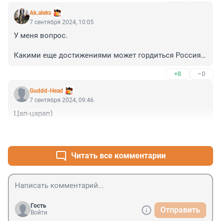
Ak.aleks
7 сентября 2024, 10:05
У меня вопрос. 

Какими еще достижениями может гордиться Россия

+8
–0
 под руководством нынешней власти кроме Победы

Guddd-Head
 в Великой Отечественной? 

7 сентября 2024, 09:46
Цап-царап)
К которой ни Путин, ни его ставленники не имеют 
никакого отношения. 

+4
–0
Скажите, чем может гордиться лично Путин!? 

Читать все комментарии
Вопрос скорее к его апологетам. 

Мне просто интересно.
Гость
Отправить
Войти