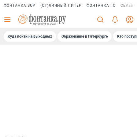
ФОНТАНКА SUP
(ОТ)ЛИЧНЫЙ ПИТЕР
ФОНТАНКА ГО
СЕРЕБР
Куда пойти на выходных
Образование в Петербурге
Кто поступ