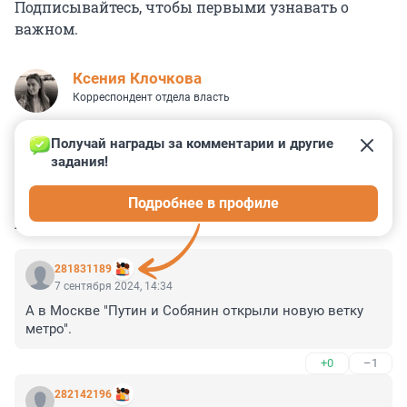
Подписывайтесь, чтобы первыми узнавать о
важном.
Ксения Клочкова
Корреспондент отдела власть
Получай награды за комментарии и другие 
задания!
1
10
1
2
1
Подробнее в профиле
КОММЕНТАРИИ
24
281831189
7 сентября 2024, 14:34
А в Москве "Путин и Собянин открыли новую ветку 
метро".
+0
–1
282142196