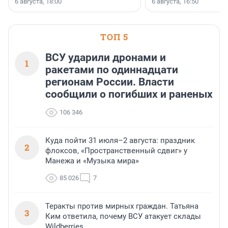
6 августа, 18:00
6 августа, 16:50
клиентоориентированн
застройщик Ленинград
области».
ТОП 5
ВСУ ударили дронами и
1
ракетами по одиннадцати
регионам России. Власти
сообщили о погибших и раненых
106 346
Куда пойти 31 июля–2 августа: праздник
2
флоксов, «Пространственный сдвиг» у
Манежа и «Музыка мира»
85 026
7
Теракты против мирных граждан. Татьяна
3
Ким ответила, почему ВСУ атакует склады
Wildberries