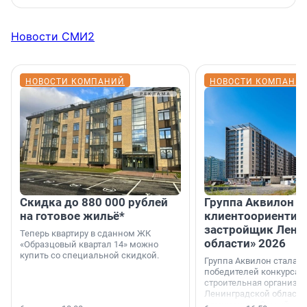
Новости СМИ2
НОВОСТИ КОМПАНИЙ
НОВОСТИ КОМПАНИ
Скидка до 880 000 рублей
Группа Аквилон 
на готовое жильё*
клиентоориентир
застройщик Лени
Теперь квартиру в сданном ЖК
области» 2026
«Образцовый квартал 14» можно
купить со специальной скидкой.
Группа Аквилон стала 
победителей конкурса 
строительная организа
Ленинградской области 
номинации «Самый