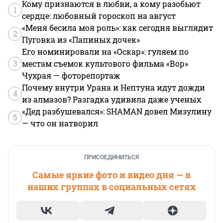
Кому признаются в любви, а кому разобьют
1
сердце: любовный гороскоп на август
«Меня бесила моя роль»: как сегодня выглядит
2
Пуговка из «Папиных дочек»
Его номинировали на «Оскар»: гуляем по
3
местам съемок культового фильма «Вор»
Чухрая — фоторепортаж
Почему внутри Урана и Нептуна идут дожди
4
из алмазов? Разгадка удивила даже ученых
«Дед разбушевался»: SHAMAN довел Мизулину
5
— что он натворил
ПРИСОЕДИНИТЬСЯ
Самые яркие фото и видео дня — в
наших группах в социальных сетях