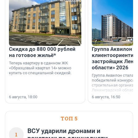
Скидка до 880 000 рублей
Группа Аквилон 
на готовое жильё*
клиентоориентир
застройщик Лени
Теперь квартиру в сданном ЖК
области» 2026
«Образцовый квартал 14» можно
купить со специальной скидкой.
Группа Аквилон стала 
победителей конкурса 
строительная организа
Ленинградской области 
номинации «Самый
6 августа, 18:00
6 августа, 16:50
клиентоориентированн
застройщик Ленинград
области».
ТОП 5
ВСУ ударили дронами и
1