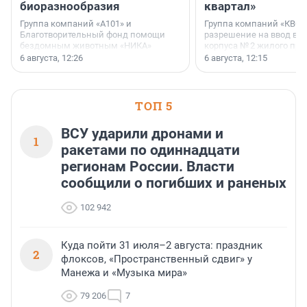
биоразнообразия
квартал»
Группа компаний «А101» и
Группа компаний «КВС»
Благотворительный фонд помощи
разрешение на ввод в 
бездомным животным «НИКА»
корпуса № 2 жилого про
заключили соглашение о
Уютный квартал», расп
6 августа, 12:26
6 августа, 12:15
стратегическом сотрудничестве.
Всеволожском районе
Ленинградской области
ТОП 5
ВСУ ударили дронами и
1
ракетами по одиннадцати
регионам России. Власти
сообщили о погибших и раненых
102 942
Куда пойти 31 июля–2 августа: праздник
2
флоксов, «Пространственный сдвиг» у
Манежа и «Музыка мира»
79 206
7