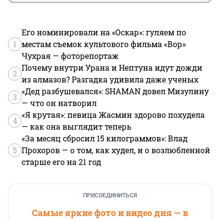
Его номинировали на «Оскар»: гуляем по
1
местам съемок культового фильма «Вор»
Чухрая — фоторепортаж
Почему внутри Урана и Нептуна идут дожди
2
из алмазов? Разгадка удивила даже ученых
«Дед разбушевался»: SHAMAN довел Мизулину
3
— что он натворил
«Я крутая»: певица Жасмин здорово похудела
4
— как она выглядит теперь
«За месяц сбросил 15 килограммов»: Влад
5
Прохоров — о том, как худел, и о возлюбленной
старше его на 21 год
ПРИСОЕДИНИТЬСЯ
Самые яркие фото и видео дня — в