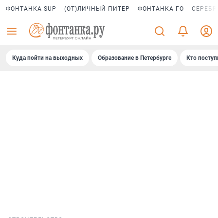
ФОНТАНКА SUP
(ОТ)ЛИЧНЫЙ ПИТЕР
ФОНТАНКА ГО
СЕРЕБР
Куда пойти на выходных
Образование в Петербурге
Кто поступ