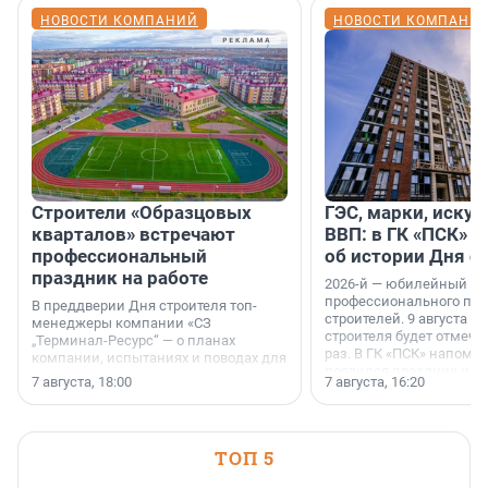
НОВОСТИ КОМПАНИЙ
НОВОСТИ КОМПАНИ
Строители «Образцовых
ГЭС, марки, искус
кварталов» встречают
ВВП: в ГК «ПСК» р
профессиональный
об истории Дня с
праздник на работе
2026-й — юбилейный го
профессионального пр
В преддверии Дня строителя топ-
строителей. 9 августа 2
менеджеры компании «СЗ
строителя будет отмечат
„Терминал-Ресурс“ — о планах
раз. В ГК «ПСК» напомни
компании, испытаниях и поводах для
появился праздник и к
осторожного оптимизма.
7 августа, 18:00
7 августа, 16:20
поменялась роль строит
ТОП 5