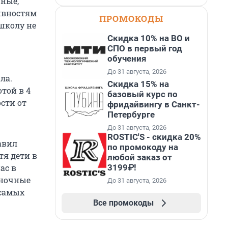
рные,
ивностям
ПРОМОКОДЫ
 школу не
Скидка 10% на ВО и
СПО в первый год
обучения
До 31 августа, 2026
ла.
Скидка 15% на
той в 4
базовый курс по
сти от
фридайвингу в Санкт-
Петербурге
До 31 августа, 2026
ROSTIC'S - скидка 20%
авил
по промокоду на
тя дети в
любой заказ от
3199₽!
ас в
иночные
До 31 августа, 2026
 самых
Все промокоды