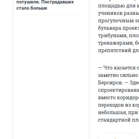
потушили. Пострадавших
площадью для м
стало больше
учеников разных
прогулочным эк
бульвара проек
трибунами, пло
тренажерами, б
препятствий дл
— Что касается 
заметно сильно
Берсиров. — Зд
спроектирована
вместо коридоро
переходов из к
небольшая, при
стандартной пл