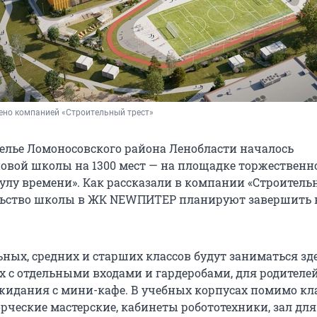
ено компанией «Строительный трест»
селье Ломоносовского района Ленобласти началось
новой школы на 1300 мест — на площадке торжественн
улу времени». Как рассказали в компании «Строител
ельство школы в ЖК NEWПИТЕР планируют завершить в
ных, средних и старших классов будут заниматься зде
х с отдельными входами и гардеробами, для родителе
ожидания с мини-кафе. В учебных корпусах помимо кл
рческие мастерские, кабинеты робототехники, зал для