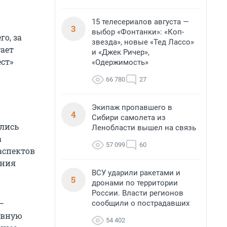
15 телесериалов августа —
3
выбор «Фонтанки»: «Коп-
о, за
звезда», новые «Тед Лассо»
тает
и «Джек Ричер»,
ст»
«Одержимость»
66 780
27
Экипаж пропавшего в
4
Сибири самолета из
лись
Ленобласти вышел на связь
а
57 099
60
аспектов
ения
ВСУ ударили ракетами и
5
дронами по территории
России. Власти регионов
—
сообщили о пострадавших
ивную
54 402