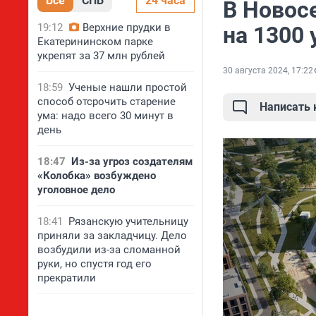
Все
СПБ
24 часа
В Новосе
19:12
Верхние прудки в
на 1300 
Екатерининском парке
укрепят за 37 млн рублей
30 августа 2024, 17:22
18:59
Ученые нашли простой
способ отсрочить старение
Написать
ума: надо всего 30 минут в
день
18:47
Из-за угроз создателям
«Колобка» возбуждено
уголовное дело
18:41
Рязанскую учительницу
приняли за закладчицу. Дело
возбудили из-за сломанной
руки, но спустя год его
прекратили