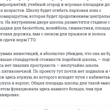
ероприятий, учебный огород и игровые площадки дл
 возрастов. Школу будет огибать парковая зона с
омаршрутом, которая будет продолжением централь
та. На внутреннем дворе школы разместятся стадион с
щадки для баскетбола, волейбола, гимнастики, площад
еговая дорожка, яма с песком для прыжков и полоса
я сдачи норм ГТО.
суммы инвестиций, я абсолютно убежден, что она не б
 выше стандартной стоимости подобной школы, — по
есь нет лишних пространств — неслучайно школа
 пятиконечной. По проекту тут почти нет подвалов и 
в здесь атриум, из которого исходят лучи с кабинетам
орпуса в корпус. Общая площадь школы для такой емк
 этом функционала здесь намного больше, чем при
анировке.