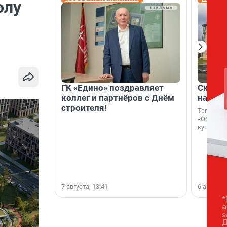
олу
ГК «Едино» поздравляет
Скидка
коллег и партнёров с Днём
на гот
строителя!
Теперь к
«Образцо
купить с
7 августа, 13:41
6 августа,