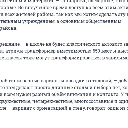
бассейном и мастерские — гончарные, слесарные, тока
арные. Во внеучебное время доступ ко всем этим акт
я всех жителей района, так как мы хотим сделать эту
вательным учреждением, а основным общественным
района.
решение — в школе не будет классического актового за
дет атриум-трансформер вместимостью 650 мест и высо
ые классы тоже могут трансформироваться в зависимо
работали разные варианты посадки в столовой, — доб
то там делают просто длинные столы и выбора нет, хо
и всем нужен разный объём внимания и контакта. У н
 двухместные, четырехместные, многосоставные и од
сле — вариант с ориентацией в стену, говорят, один из