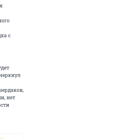
я
ного
ка с
удет
дчеркнул
чердаков,
и, нет
ости