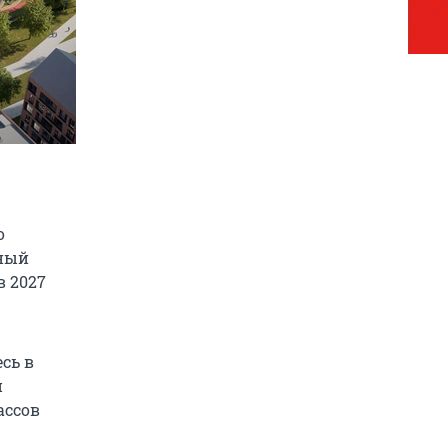
о
ьный
 2027
сь в
й
ассов