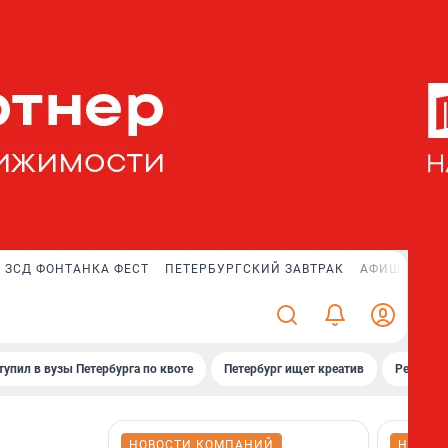
ЗСД ФОНТАНКА ФЕСТ
ПЕТЕРБУРГСКИЙ ЗАВТРАК
АФИША PLUS
тупил в вузы Петербурга по квоте
Петербург ищет креатив
Рейтинги
НОВОСТИ КОМПАНИЙ
НОВОС