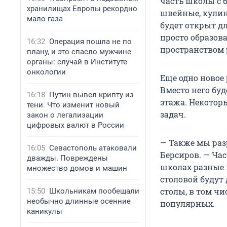
часть школы с 
хранилищах Европы рекордно
швейные, кулин
мало газа
будет открыт дл
просто образо
16:32
Операция пошла не по
пространством 
плану, и это спасло мужчине
органы: случай в Институте
онкологии
Еще одно новое 
Вместо него бу
16:18
Путин вывел крипту из
этажа. Некотор
тени. Что изменит новый
задач.
закон о легализации
цифровых валют в России
— Также мы раз
16:05
Севастополь атаковали
Берсиров. — Час
дважды. Повреждены
школах разные 
множество домов и машин
столовой будут
столы, в том чи
15:50
Школьникам пообещали
необычно длинные осенние
популярных.
каникулы