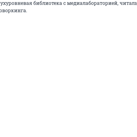
вухуровневая библиотека с медиалабораторией, чита
коворкинга.