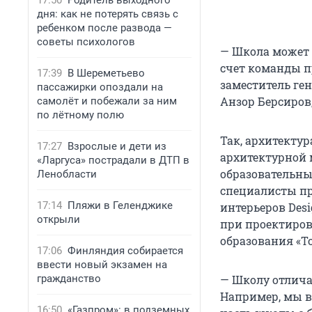
17:50
Родитель выходного
дня: как не потерять связь с
ребенком после развода —
советы психологов
— Школа может п
счет команды п
17:39
В Шереметьево
заместитель ге
пассажирки опоздали на
Анзор Берсиров
самолёт и побежали за ним
по лётному полю
Так, архитекту
17:27
Взрослые и дети из
архитектурной 
«Ларгуса» пострадали в ДТП в
образовательны
Ленобласти
специалисты пр
17:14
Пляжи в Геленджике
интерьеров Desi
открыли
при проектиров
образования «То
17:06
Финляндия собирается
ввести новый экзамен на
гражданство
— Школу отлича
Например, мы в
16:50
«Газпром»: в подземных