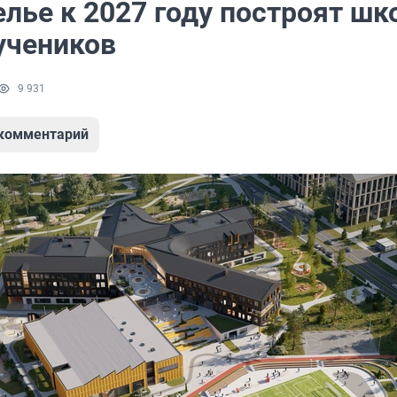
лье к 2027 году построят шк
учеников
9 931
 комментарий