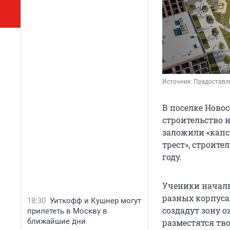
Источник: 
Предоставл
В поселке Ново
строительство 
заложили «капс
трест», строит
году.
Ученики началь
разных корпуса
18:30
Уиткофф и Кушнер могут
создадут зону 
прилететь в Москву в
ближайшие дни
разместятся тво