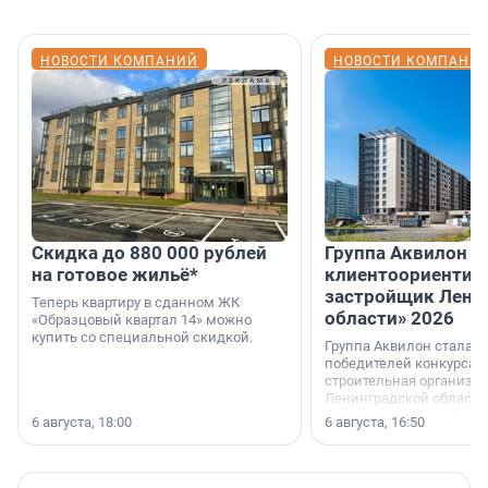
НОВОСТИ КОМПАНИЙ
НОВОСТИ КОМПАНИ
Скидка до 880 000 рублей
Группа Аквилон 
на готовое жильё*
клиентоориентир
застройщик Лени
Теперь квартиру в сданном ЖК
области» 2026
«Образцовый квартал 14» можно
купить со специальной скидкой.
Группа Аквилон стала 
победителей конкурса 
строительная организа
Ленинградской области 
номинации «Самый
6 августа, 18:00
6 августа, 16:50
клиентоориентированн
застройщик Ленинград
области».