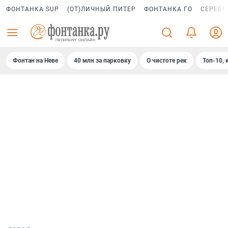
ФОНТАНКА SUP
(ОТ)ЛИЧНЫЙ ПИТЕР
ФОНТАНКА ГО
СЕРЕБР
Фонтан на Неве
40 млн за парковку
О чистоте рек
Топ-10, 