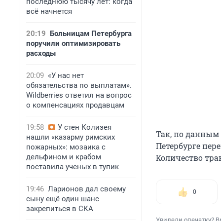
последнюю тысячу лет: когда
всё начнется
20:19
Больницам Петербурга
поручили оптимизировать
расходы
20:09
«У нас нет
обязательства по выплатам».
Wildberries ответил на вопрос
о компенсациях продавцам
19:58
У стен Колизея
Так, по данным 
нашли «казарму римских
Петербурге пере
пожарных»: мозаика с
дельфином и крабом
Количество тран
поставила ученых в тупик
19:46
Ларионов дал своему
0
сыну ещё один шанс
закрепиться в СКА
Увидели опечатку? В