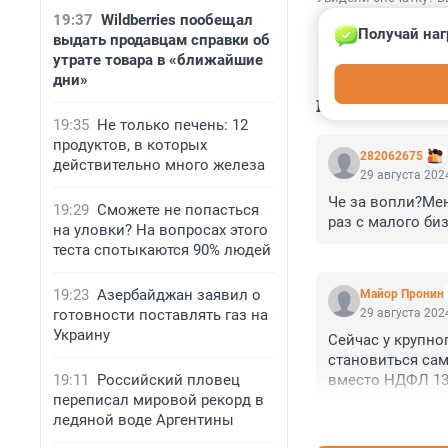
19:37
Wildberries пообещал
Получай наг
выдать продавцам справки об
утрате товара в «ближайшие
дни»
КОММЕНТАР
19:35
Не только печень: 12
продуктов, в которых
282062675
действительно много железа
29 августа 2024
Че за вопли?Мен
19:29
Сможете не попасться
раз с малого би
на уловки? На вопросах этого
теста спотыкаются 90% людей
19:23
Азербайджан заявил о
Майор Пронин
готовности поставлять газ на
29 августа 2024
Украину
Сейчас у крупно
становиться сам
19:11
Российский пловец
вместо НДФЛ 13%
переписал мировой рекорд в
"самозанятых" во
ледяной воде Аргентины