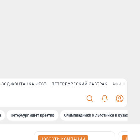
ЗСД ФОНТАНКА ФЕСТ
ПЕТЕРБУРГСКИЙ ЗАВТРАК
АФИША PLUS
и
Петербург ищет креатив
Олимпиадники и льготники в вузах СПб
НОВОСТИ КОМПАНИЙ
НОВОС