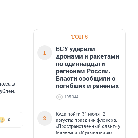
ТОП 5
ВСУ ударили
1
дронами и ракетами
по одиннадцати
регионам России.
Власти сообщили о
неса в
погибших и раненых
ублей.
105 044
Куда пойти 31 июля–2
2
августа: праздник флоксов,
0
«Пространственный сдвиг» у
Манежа и «Музыка мира»