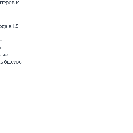
лтеров и
.
да в 1,5
 —
.
ние
ь быстро