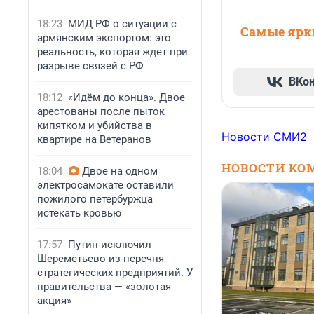
18:23
МИД РФ о ситуации с
Самые ярки
армянским экспортом: это
реальность, которая ждет при
разрыве связей с РФ
ВКо
18:12
«Идём до конца». Двое
арестованы после пыток
кипятком и убийства в
Новости СМИ2
квартире на Ветеранов
НОВОСТИ КО
18:04
Двое на одном
электросамокате оставили
пожилого петербуржца
истекать кровью
17:57
Путин исключил
Шереметьево из перечня
стратегических предприятий. У
правительства — «золотая
акция»