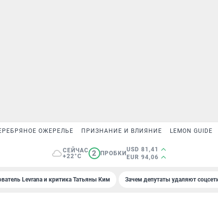
ЕРЕБРЯНОЕ ОЖЕРЕЛЬЕ
ПРИЗНАНИЕ И ВЛИЯНИЕ
LEMON GUIDE
USD 81,41
СЕЙЧАС
2
ПРОБКИ
+22°C
EUR 94,06
ователь Levrana и критика Татьяны Ким
Зачем депутаты удаляют соцсет