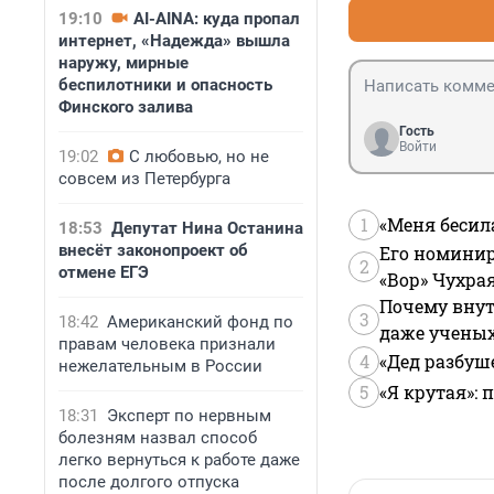
19:10
AI-AINA: куда пропал
интернет, «Надежда» вышла
наружу, мирные
беспилотники и опасность
Финского залива
Гость
Войти
19:02
С любовью, но не
совсем из Петербурга
1
«Меня бесил
18:53
Депутат Нина Останина
внесёт законопроект об
Его номинир
2
отмене ЕГЭ
«Вор» Чухра
Почему внут
3
18:42
Американский фонд по
даже учены
правам человека признали
4
«Дед разбуш
нежелательным в России
5
«Я крутая»:
18:31
Эксперт по нервным
болезням назвал способ
легко вернуться к работе даже
после долгого отпуска