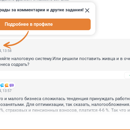
рады за комментарии и другие задания!
Подробнее в профиле
ИИ
2
, 13:58
яйте налоговую систему.Или решили поставить живца и в оч
знеса содрать?
, 13:57
го и малого бизнеса сложилась тенденция принуждать работн
озанятыми. Для оптимизации, так сказать, налогообложения. В
, страховых и пенсионных взносов, платится 4-6 %. Так что и
 всей их массе мизер. Хотели, как лучше, а получилось как вс