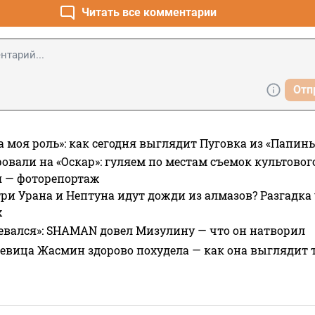
Читать все комментарии
Отп
а моя роль»: как сегодня выглядит Пуговка из «Папин
овали на «Оскар»: гуляем по местам съемок культово
я — фоторепортаж
ри Урана и Нептуна идут дожди из алмазов? Разгадка
х
евался»: SHAMAN довел Мизулину — что он натворил
 певица Жасмин здорово похудела — как она выглядит 