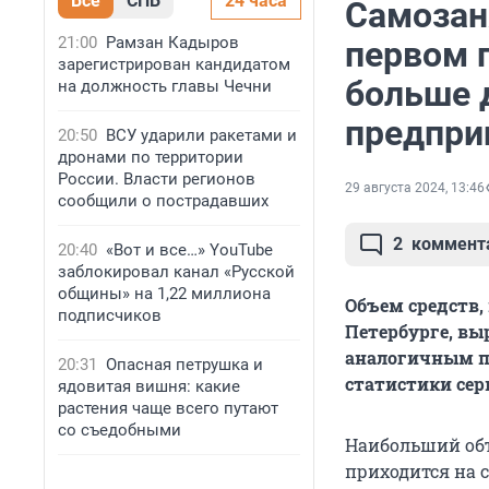
Все
СПБ
24 часа
Самозан
21:00
Рамзан Кадыров
первом п
зарегистрирован кандидатом
больше 
на должность главы Чечни
предпри
20:50
ВСУ ударили ракетами и
дронами по территории
России. Власти регионов
29 августа 2024, 13:46
сообщили о пострадавших
2
коммент
20:40
«Вот и все…» YouTube
заблокировал канал «Русской
общины» на 1,22 миллиона
Объем средств
подписчиков
Петербурге, выр
аналогичным пе
20:31
Опасная петрушка и
статистики сер
ядовитая вишня: какие
растения чаще всего путают
со съедобными
Наибольший объ
приходится на 