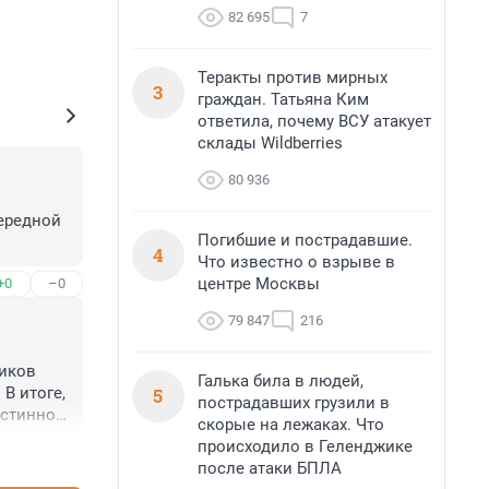
82 695
7
Теракты против мирных
3
граждан. Татьяна Ким
ответила, почему ВСУ атакует
склады Wildberries
80 936
ередной 
Погибшие и пострадавшие.
4
Что известно о взрыве в
центре Москвы
+0
–0
79 847
216
иков 
Галька била в людей,
5
 итоге, 
пострадавших грузили в
стинно 
скорые на лежаках. Что
егда.
происходило в Геленджике
+2
–0
после атаки БПЛА