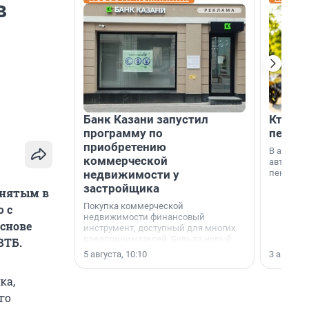
в
Банк Казани запустил
Кто по
программу по
пенсии
приобретению
В август
коммерческой
автомати
недвижимости у
пенсии.
застройщика
анятым в
Покупка коммерческой
ю с
недвижимости финансовый
снове
инструмент, доступный для многих
предпринимателей. Будь то новый
ВТБ.
офис, склад, торговое помещение
5 августа, 10:10
3 августа,
или готовый арендный бизнес —
успех сделки зависит от правильного
ка,
выбора объекта и грамотного
финансирования.
го