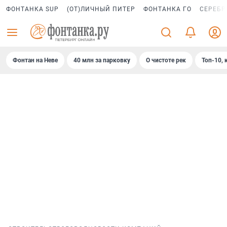
ФОНТАНКА SUP
(ОТ)ЛИЧНЫЙ ПИТЕР
ФОНТАНКА ГО
СЕРЕБР
Фонтан на Неве
40 млн за парковку
О чистоте рек
Топ-10, 