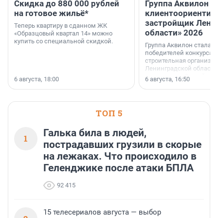
Скидка до 880 000 рублей
Группа Аквилон 
на готовое жильё*
клиентоориентир
застройщик Лени
Теперь квартиру в сданном ЖК
области» 2026
«Образцовый квартал 14» можно
купить со специальной скидкой.
Группа Аквилон стала 
победителей конкурса 
строительная организа
Ленинградской области 
номинации «Самый
6 августа, 18:00
6 августа, 16:50
клиентоориентированн
застройщик Ленинград
области».
ТОП 5
Галька била в людей,
1
пострадавших грузили в скорые
на лежаках. Что происходило в
Геленджике после атаки БПЛА
92 415
15 телесериалов августа — выбор