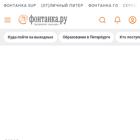
ФОНТАНКА SUP
(ОТ)ЛИЧНЫЙ ПИТЕР
ФОНТАНКА ГО
СЕРЕБР
Куда пойти на выходных
Образование в Петербурге
Кто поступ