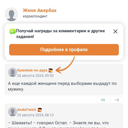
Женя Авербах
корреспондент
Получай награды за комментарии и другие 
задания!
1
0
0
4
0
Подробнее в профиле
КОММЕНТАРИИ
24
Красивая-но-дура
26 августа 2024, 09:50
А еще каждой женщине перед выборами выдадут по 
мужику.
+0
–0
Anatol"evich
25 августа 2024, 08:13
− Шахматы! − говорил Остап. − Знаете ли вы, что 