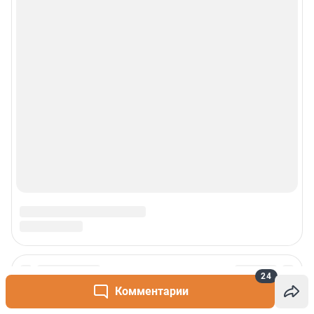
© 2000-2026 Фонтанка.Ру
Свидетельство Роскомнадзора ЭЛ № ФС 77-66333 от 14.07.2016
© ООО «Интернет Технологии»
24
Комментарии