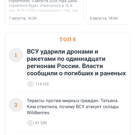
строителей. 9 августа 2026 года День
строителя будет отмечаться в 70-й
раз. В ГК «ПСК» напомнили о том, как
появился праздник и как
7 августа, 16:20
6 августа, 18:00
поменялась роль строительства.
ТОП 5
ВСУ ударили дронами и
1
ракетами по одиннадцати
регионам России. Власти
сообщили о погибших и раненых
114 122
Теракты против мирных граждан. Татьяна
2
Ким ответила, почему ВСУ атакует склады
Wildberries
91 239