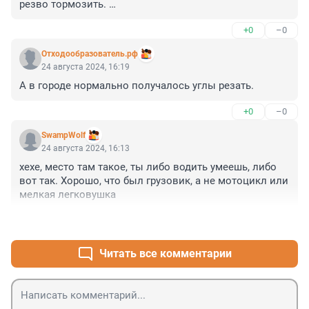
резво тормозить. 

Но вообще это идиотизм - иметь такой поворот на 
+0
–0
городской дороге. Там же лес. Домов нет, ничего не 
мешает привести к нормам.
Отходообразователь.рф
24 августа 2024, 16:19
А в городе нормально получалось углы резать.
+0
–0
SwampWolf
24 августа 2024, 16:13
хехе, место там такое, ты либо водить умеешь, либо 
вот так. Хорошо, что был грузовик, а не мотоцикл или 
мелкая легковушка
+0
–0
Читать все комментарии