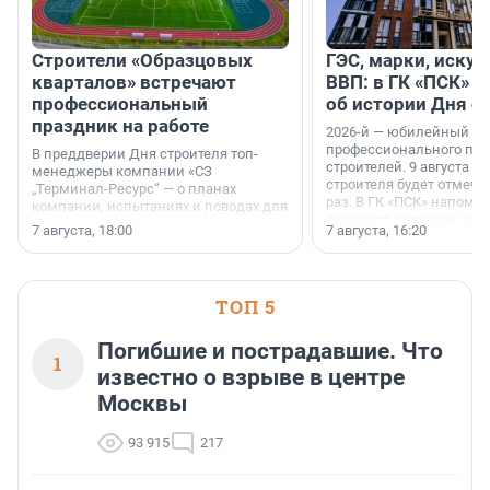
Строители «Образцовых
ГЭС, марки, искус
кварталов» встречают
ВВП: в ГК «ПСК» р
профессиональный
об истории Дня с
праздник на работе
2026-й — юбилейный го
профессионального пр
В преддверии Дня строителя топ-
строителей. 9 августа 2
менеджеры компании «СЗ
строителя будет отмечат
„Терминал-Ресурс“ — о планах
раз. В ГК «ПСК» напомни
компании, испытаниях и поводах для
появился праздник и к
осторожного оптимизма.
7 августа, 18:00
7 августа, 16:20
поменялась роль строит
ТОП 5
Погибшие и пострадавшие. Что
1
известно о взрыве в центре
Москвы
93 915
217