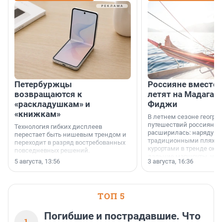
Петербуржцы
Россияне вместо
возвращаются к
летят на Мадагас
«раскладушкам» и
Фиджи
«книжкам»
В летнем сезоне геогра
путешествий россиян з
Технология гибких дисплеев
расширилась: наряду с
перестает быть нишевым трендом и
традиционными пляж
переходит в разряд востребованных
курортами в тренде ока
повседневных решений.
дальние маршруты, нап
5 августа, 13:56
3 августа, 16:36
острова Африки и Азии,
свидетельствуют данны
МегаФона.
ТОП 5
Погибшие и пострадавшие. Что
1