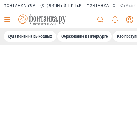
ФОНТАНКА SUP
(ОТ)ЛИЧНЫЙ ПИТЕР
ФОНТАНКА ГО
СЕРЕБР
Куда пойти на выходных
Образование в Петербурге
Кто поступ