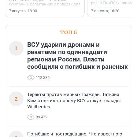
раз. В ГК «ПСК» напомни
компании, испытаниях и поводах для
появился праздник и к
осторожного оптимизма.
7 августа, 18:00
7 августа, 16:20
поменялась роль строит
ТОП 5
ВСУ ударили дронами и
1
ракетами по одиннадцати
регионам России. Власти
сообщили о погибших и раненых
112 386
Теракты против мирных граждан. Татьяна
2
Ким ответила, почему ВСУ атакует склады
Wildberries
89 472
Погибшие и пострадавшие. Что известно о