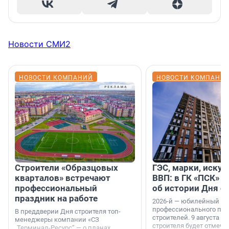
Новости СМИ2
НОВОСТИ КОМПАНИЙ
НОВОСТИ КОМПАНИ
Строители «Образцовых
ГЭС, марки, искус
кварталов» встречают
ВВП: в ГК «ПСК» р
профессиональный
об истории Дня с
праздник на работе
2026-й — юбилейный го
профессионального пр
В преддверии Дня строителя топ-
строителей. 9 августа 2
менеджеры компании «СЗ
строителя будет отмечат
„Терминал-Ресурс“ — о планах