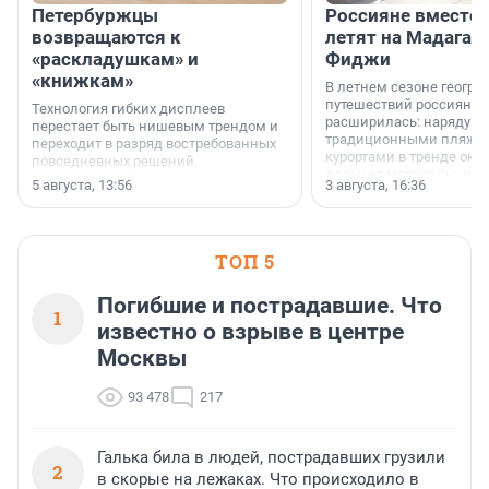
Петербуржцы
Россияне вместо
возвращаются к
летят на Мадагас
«раскладушкам» и
Фиджи
«книжкам»
В летнем сезоне геогра
путешествий россиян з
Технология гибких дисплеев
расширилась: наряду с
перестает быть нишевым трендом и
традиционными пляж
переходит в разряд востребованных
курортами в тренде ока
повседневных решений.
дальние маршруты, нап
5 августа, 13:56
3 августа, 16:36
острова Африки и Азии,
свидетельствуют данны
МегаФона.
ТОП 5
Погибшие и пострадавшие. Что
1
известно о взрыве в центре
Москвы
93 478
217
Галька била в людей, пострадавших грузили
2
в скорые на лежаках. Что происходило в