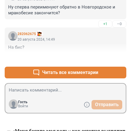
Ну сперва переименуют обратно в Новгородское и 
мракобесие закончится?
+1
–0
282062675
20 августа 2024, 14:49
На бис?
+4
–0
Читать все комментарии
Гость
Отправить
Войти
«Меня бесила моя роль»: как сегодня выглядит