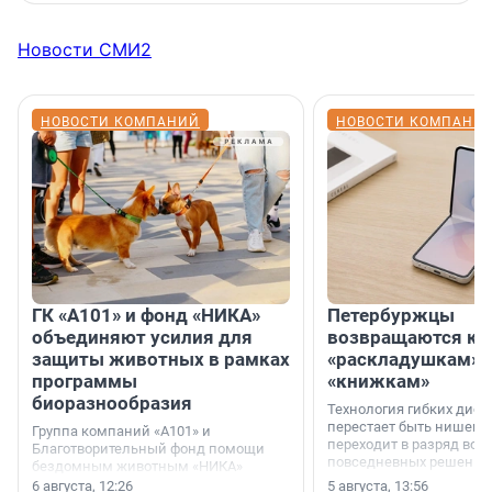
Новости СМИ2
НОВОСТИ КОМПАНИЙ
НОВОСТИ КОМПАНИ
ГК «А101» и фонд «НИКА»
Петербуржцы
объединяют усилия для
возвращаются к
защиты животных в рамках
«раскладушкам» 
программы
«книжкам»
биоразнообразия
Технология гибких дисп
перестает быть нишевы
Группа компаний «А101» и
переходит в разряд вос
Благотворительный фонд помощи
повседневных решений
бездомным животным «НИКА»
заключили соглашение о
6 августа, 12:26
5 августа, 13:56