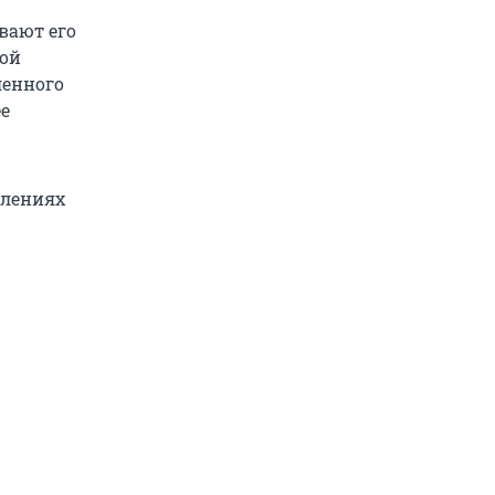
вают его
ной
ленного
ее
влениях