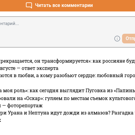
Читать все комментарии
Отп
прекращается, он трансформируется»: как россияне буд
вгусте — ответ эксперта
ются в любви, а кому разобьют сердце: любовный гор
а моя роль»: как сегодня выглядит Пуговка из «Папин
овали на «Оскар»: гуляем по местам съемок культово
я — фоторепортаж
ри Урана и Нептуна идут дожди из алмазов? Разгадка
х