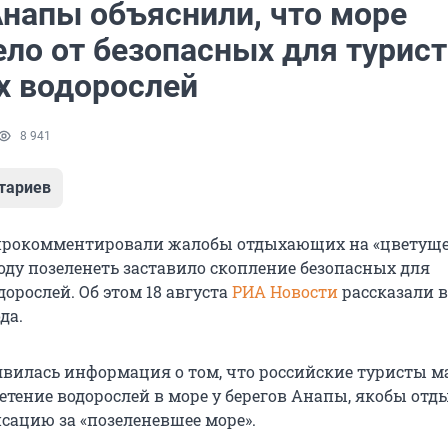
Анапы объяснили, что море
ело от безопасных для турис
х водорослей
8 941
тариев
прокомментировали жалобы отдыхающих на «цветущее
оду позеленеть заставило скопление безопасных для
орослей. Об этом 18 августа
РИА Новости
рассказали 
да.
явилась информация о том, что российские туристы м
етение водорослей в море у берегов Анапы, якобы от
сацию за «позеленевшее море».