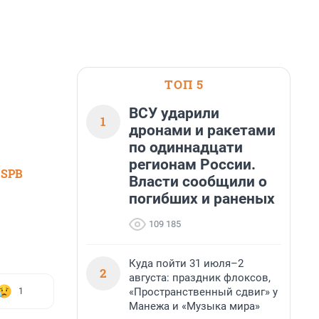
ТОП 5
ВСУ ударили
1
дронами и ракетами
по одиннадцати
регионам России.
 SPB
Власти сообщили о
погибших и раненых
109 185
Куда пойти 31 июля–2
2
августа: праздник флоксов,
«Пространственный сдвиг» у
1
Манежа и «Музыка мира»