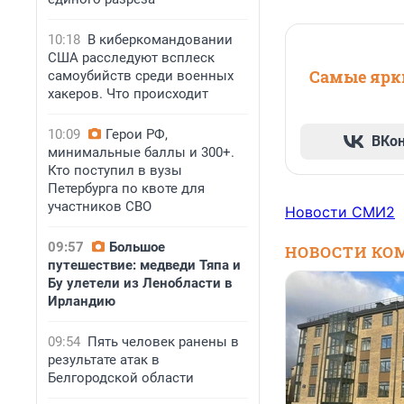
10:18
В киберкомандовании
США расследуют всплеск
Самые ярки
самоубийств среди военных
хакеров. Что происходит
10:09
Герои РФ,
ВКо
минимальные баллы и 300+.
Кто поступил в вузы
Петербурга по квоте для
участников СВО
Новости СМИ2
09:57
Большое
НОВОСТИ КО
путешествие: медведи Тяпа и
Бу улетели из Ленобласти в
Ирландию
09:54
Пять человек ранены в
результате атак в
Белгородской области