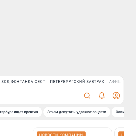
ЗСД ФОНТАНКА ФЕСТ
ПЕТЕРБУРГСКИЙ ЗАВТРАК
АФИША PLUS
тербург ищет креатив
Зачем депутаты удаляют соцсети
Олимпиадни
НОВОСТИ КОМПАНИЙ
НОВОС