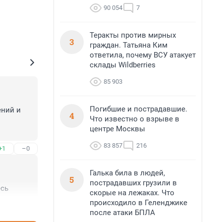
90 054
7
Теракты против мирных
3
граждан. Татьяна Ким
ответила, почему ВСУ атакует
склады Wildberries
85 903
Погибшие и пострадавшие.
ний и 
4
Что известно о взрыве в
центре Москвы
83 857
216
+1
–0
Галька била в людей,
5
пострадавших грузили в
есь
скорые на лежаках. Что
происходило в Геленджике
+1
–1
после атаки БПЛА