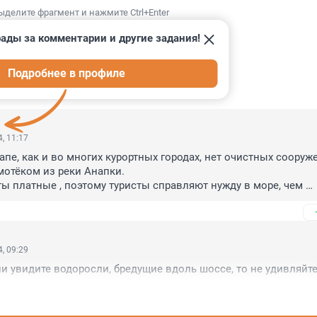
ыделите фрагмент и нажмите Ctrl+Enter
ады за комментарии и другие задания!
Подробнее в профиле
ИИ
12
, 11:17
апе, как и во многих курортных городах, нет очистных сооруже
мотёком из реки Анапки.

ы платные , поэтому туристы справляют нужду в море, чем 
ацию переизбытком нитратов в воде!
, 09:29
сли увидите водоросли, бредущие вдоль шоссе, то не удивляйт