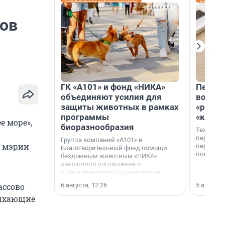
тов
ГК «А101» и фонд «НИКА»
Петер
объединяют усилия для
возвр
защиты животных в рамках
«раскл
программы
«книж
 море»,
биоразнообразия
Технолог
перестае
Группа компаний «А101» и
в мэрии
переходи
Благотворительный фонд помощи
повседне
бездомным животным «НИКА»
заключили соглашение о
стратегическом сотрудничестве.
6 августа, 12:26
5 августа,
ассово
дыхающие