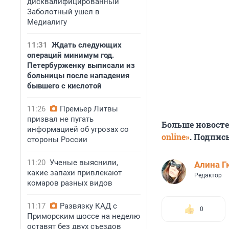
дисквалифицированный
Заболотный ушел в
Медиалигу
11:31
Ждать следующих
операций минимум год.
Петербурженку выписали из
больницы после нападения
бывшего с кислотой
11:26
Премьер Литвы
призвал не пугать
Больше новост
информацией об угрозах со
online»
. Подпис
стороны России
11:20
Ученые выяснили,
Алина Г
какие запахи привлекают
Редактор
комаров разных видов
11:17
Развязку КАД с
0
Приморским шоссе на неделю
оставят без двух съездов