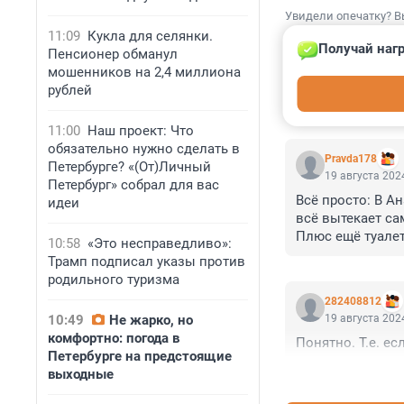
Увидели опечатку? В
11:09
Кукла для селянки.
Получай нагр
Пенсионер обманул
мошенников на 2,4 миллиона
рублей
КОММЕНТАР
11:00
Наш проект: Что
обязательно нужно сделать в
Pravda178
Петербурге? «(От)Личный
19 августа 2024
Петербург» собрал для вас
Всё просто: В Ан
идеи
всё вытекает са
Плюс ещё туалет
10:58
«Это несправедливо»:
осложняют ситу
Трамп подписал указы против
родильного туризма
282408812
10:49
Не жарко, но
19 августа 2024
комфортно: погода в
Понятно. Т.е. е
Петербурге на предстоящие
выходные