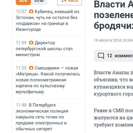
Все
СПБ
24 часа
Власти 
12:07
Кубинец, ехавший из
позелен
Эстонии, чуть не остался без
бродячи
«подарков» на границе в
Ивангороде
18 августа 2024, 20:04
11:59
Директор
петербургской школы стал
министром
12
коммен
11:55
Смешарики — новая
Власти Анапы 
«Матрица». Какой получилась
объяснив, что в
новая полнометражная
картина по культовому
купающихся вод
мультфильму
курортного горо
11:48
В Петербурге
Ранее в СМИ по
экономическая полиция
накрыла сеть точек по
жалуются на цв
продаже электронных и
требуют компен
обычных сигарет