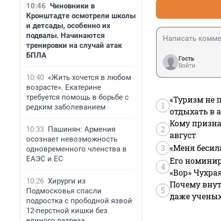
10:46
Чиновники в
Кронштадте осмотрели школы
и детсады, особенно их
подвалы. Начинаются
тренировки на случай атак
БПЛА
Гость
Войти
10:40
«Жить хочется в любом
возрасте». Екатерине
требуется помощь в борьбе с
«Туризм не 
1
редким заболеванием
отдыхать в а
Кому призна
2
10:33
Пашинян: Армения
август
осознает невозможность
3
«Меня бесил
одновременного членства в
ЕАЭС и ЕС
Его номинир
4
«Вор» Чухра
10:26
Хирурги из
Почему внут
5
Подмосковья спасли
даже учены
подростка с прободной язвой
12-перстной кишки без
единого разреза