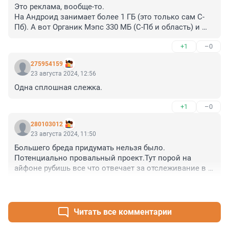
Это реклама, вообще-то.

На Андроид занимает более 1 ГБ (это только сам С-
Пб). А вот Органик Мэпс 330 МБ (С-Пб и область) и 
работает в оффлайн режиме, что удобно в местах без 
+1
–0
связи - сколько заблудившихся людей уже спасатели 
выводили из леса...

275954159
Есть ещё ЯндексКарты (350 МБ).
23 августа 2024, 12:56
Одна сплошная слежка.
+1
–0
280103012
23 августа 2024, 11:50
Большего бреда придумать нельзя было. 
Потенциально провальный проект.Тут порой на 
айфоне рубишь все что отвечает за отслеживание в 
том числе и "локатор" чтоб жизнь батарейки 
+1
–1
сохранить, лишняя инфа о твоих перемещений 
рекламодателям не попадала..., Какой человек в 
здравом уме, в нашем современном мире 
Читать все комментарии
переполнином бестолковой рекламой ненужных 