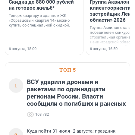
Скидка до 880 000 рублей
Группа Аквилон 
на готовое жильё*
клиентоориентир
застройщик Лени
Теперь квартиру в сданном ЖК
области» 2026
«Образцовый квартал 14» можно
купить со специальной скидкой.
Группа Аквилон стала 
победителей конкурса 
строительная организа
Ленинградской области 
номинации «Самый
6 августа, 18:00
6 августа, 16:50
клиентоориентированн
застройщик Ленинград
области».
ТОП 5
ВСУ ударили дронами и
1
ракетами по одиннадцати
регионам России. Власти
сообщили о погибших и раненых
108 782
Куда пойти 31 июля–2 августа: праздник