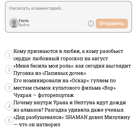
товаров, цензурой, мошенниками, будет 
транслировать своим перемещения компании 
агрегатору рекламных площадок 24/7 ? 

Гость
Отправить
Порой проекты от 2гис мне напоминают 
Войти
распиливание денег инвесторов на заранее 
провальные проекты. От того столько и рекламы их 
пропаленной чтоб хоть как то набрать себе 
пользователей и отчитаться перед инвесторами.
Кому признаются в любви, а кому разобьют
1
сердце: любовный гороскоп на август
«Меня бесила моя роль»: как сегодня выглядит
2
Пуговка из «Папиных дочек»
Его номинировали на «Оскар»: гуляем по
3
местам съемок культового фильма «Вор»
Чухрая — фоторепортаж
Почему внутри Урана и Нептуна идут дожди
4
из алмазов? Разгадка удивила даже ученых
«Дед разбушевался»: SHAMAN довел Мизулину
5
— что он натворил