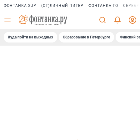
ФОНТАНКА SUP
(ОТ)ЛИЧНЫЙ ПИТЕР
ФОНТАНКА ГО
СЕРЕБР
Куда пойти на выходных
Образование в Петербурге
Финский за