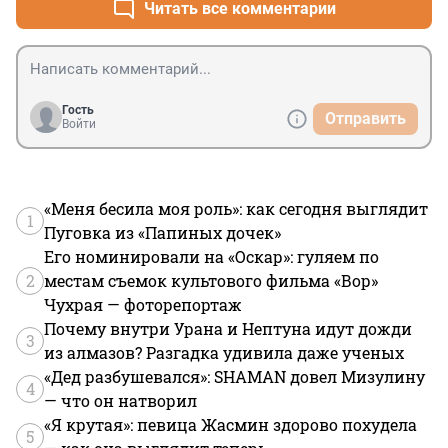
Читать все комментарии
Гость
Отправить
Войти
«Меня бесила моя роль»: как сегодня выглядит
1
Пуговка из «Папиных дочек»
Его номинировали на «Оскар»: гуляем по
2
местам съемок культового фильма «Вор»
Чухрая — фоторепортаж
Почему внутри Урана и Нептуна идут дожди
3
из алмазов? Разгадка удивила даже ученых
«Дед разбушевался»: SHAMAN довел Мизулину
4
— что он натворил
«Я крутая»: певица Жасмин здорово похудела
5