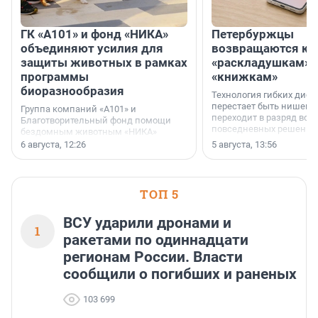
ГК «А101» и фонд «НИКА»
Петербуржцы
объединяют усилия для
возвращаются к
защиты животных в рамках
«раскладушкам» 
программы
«книжкам»
биоразнообразия
Технология гибких дисп
перестает быть нишевы
Группа компаний «А101» и
переходит в разряд вос
Благотворительный фонд помощи
повседневных решений
бездомным животным «НИКА»
заключили соглашение о
6 августа, 12:26
5 августа, 13:56
стратегическом сотрудничестве.
ТОП 5
ВСУ ударили дронами и
1
ракетами по одиннадцати
регионам России. Власти
сообщили о погибших и раненых
103 699