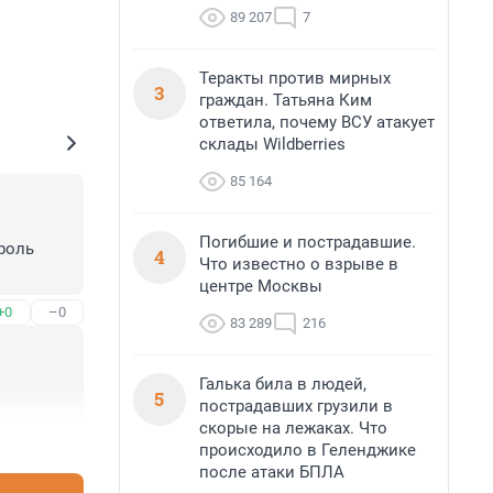
89 207
7
Теракты против мирных
3
граждан. Татьяна Ким
ответила, почему ВСУ атакует
склады Wildberries
85 164
Погибшие и пострадавшие.
оль 
4
Что известно о взрыве в
центре Москвы
+0
–0
83 289
216
Галька била в людей,
5
пострадавших грузили в
скорые на лежаках. Что
+2
–3
происходило в Геленджике
после атаки БПЛА