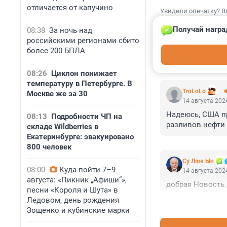
отличается от капучино
Увидели опечатку? В
Получай награ
08:38
За ночь над
российскими регионами сбито
более 200 БПЛА
КОММЕНТАР
08:26
Циклон понижает
температуру в Петербурге. В
TroLoLo
Москве же за 30
14 августа 2024
Надеюсь, США п
08:13
Подробности ЧП на
разливов нефти 
складе Wildberries в
Екатеринбурге: эвакуировано
800 человек
Су Люк Ын
08:00
Куда пойти 7–9
14 августа 2024
августа: «Пикник „Афиши“»,
добрая Новость 
песни «Короля и Шута» в
Ледовом, день рождения
Зощенко и кубинские марки