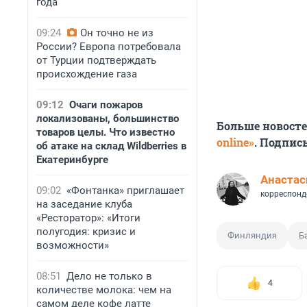
года
09:24
Он точно не из
России? Европа потребовала
от Турции подтверждать
происхождение газа
09:12
Очаги пожаров
локализованы, большинство
Больше новост
товаров целы. Что известно
online»
. Подпис
об атаке на склад Wildberries в
Екатеринбурге
Анастас
09:02
«Фонтанка» приглашает
корреспонд
на заседание клуба
«Ресторатор»: «Итоги
полугодия: кризис и
Финляндия
Б
возможности»
08:51
Дело не только в
4
количестве молока: чем на
самом деле кофе латте