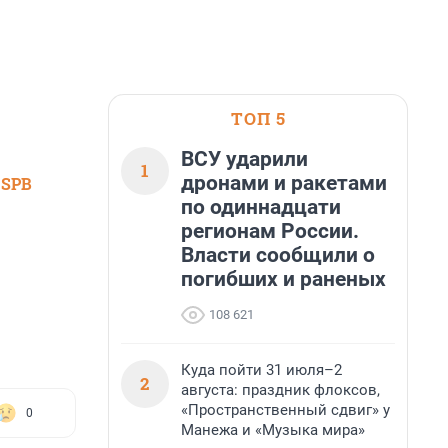
ТОП 5
ВСУ ударили
1
дронами и ракетами
 SPB
по одиннадцати
регионам России.
Власти сообщили о
погибших и раненых
108 621
Куда пойти 31 июля–2
2
августа: праздник флоксов,
«Пространственный сдвиг» у
0
Манежа и «Музыка мира»