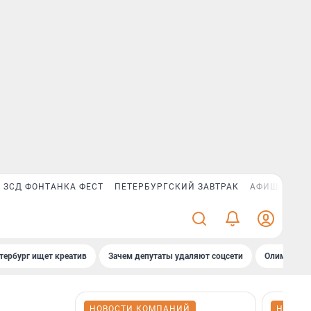
ЗСД ФОНТАНКА ФЕСТ
ПЕТЕРБУРГСКИЙ ЗАВТРАК
АФИША PLUS
тербург ищет креатив
Зачем депутаты удаляют соцсети
Олимпиадни
НОВОСТИ КОМПАНИЙ
НОВОС