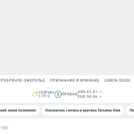
ЕРЕБРЯНОЕ ОЖЕРЕЛЬЕ
ПРИЗНАНИЕ И ВЛИЯНИЕ
LEMON GUIDE
USD 81,41
СЕЙЧАС
3
ПРОБКИ
+19°C
EUR 94,06
кий залив позеленел
Основатель Levrana и критика Татьяны Ким
Пе
СТВО