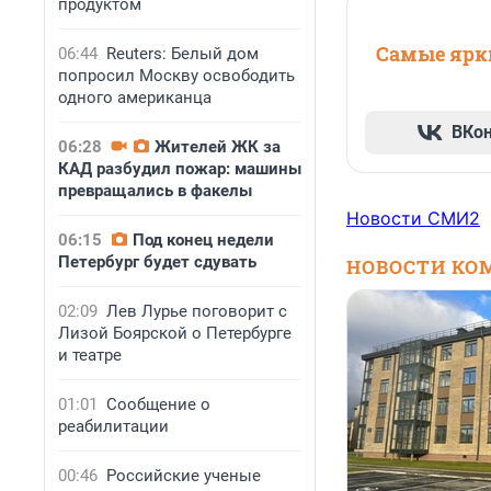
продуктом
Самые ярки
06:44
Reuters: Белый дом
попросил Москву освободить
одного американца
ВКо
06:28
Жителей ЖК за
КАД разбудил пожар: машины
превращались в факелы
Новости СМИ2
06:15
Под конец недели
Петербург будет сдувать
НОВОСТИ КО
02:09
Лев Лурье поговорит с
Лизой Боярской о Петербурге
и театре
01:01
Сообщение о
реабилитации
00:46
Российские ученые