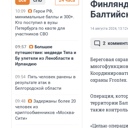
Все
СПБ
24 часа
Финлянд
10:09
Герои РФ,
Балтийс
минимальные баллы и 300+.
Кто поступил в вузы
Петербурга по квоте для
14 августа 2024, 13:12
участников СВО
2
коммент
09:57
Большое
путешествие: медведи Тяпа и
Бу улетели из Ленобласти в
Береговая охра
Ирландию
многофункциона
Координировать
09:54
Пять человек ранены в
охраны Frontex.
результате атак в
Белгородской области
Операция, кото
09:48
Задержаны более 20
территории Бал
человек из
также контроль
криптообменников «Москва-
Сити»
«Целью операци