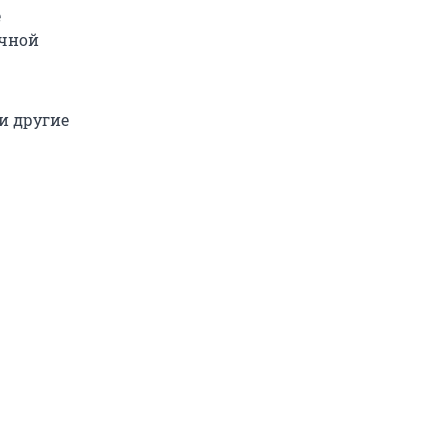
е
ичной
и другие