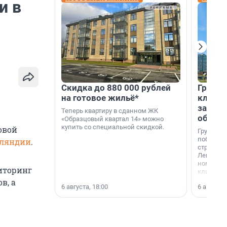
и в
Скидка до 880 000 рублей
Группа
на готовое жильё*
клиен
застро
Теперь квартиру в сданном ЖК
област
«Образцовый квартал 14» можно
купить со специальной скидкой.
овой
Группа А
победите
нляндии
.
строител
Ленингра
номинац
ниторинг
клиенто
застройщ
в, а
6 августа, 18:00
6 августа,
области»