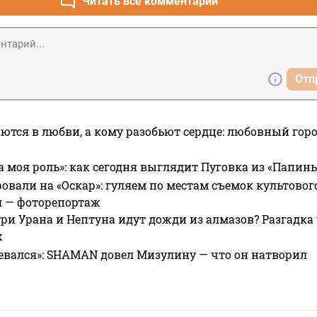
Читать все комментарии
Отп
ются в любви, а кому разобьют сердце: любовный гор
а моя роль»: как сегодня выглядит Пуговка из «Папин
овали на «Оскар»: гуляем по местам съемок культово
я — фоторепортаж
ри Урана и Нептуна идут дожди из алмазов? Разгадка
х
евался»: SHAMAN довел Мизулину — что он натворил