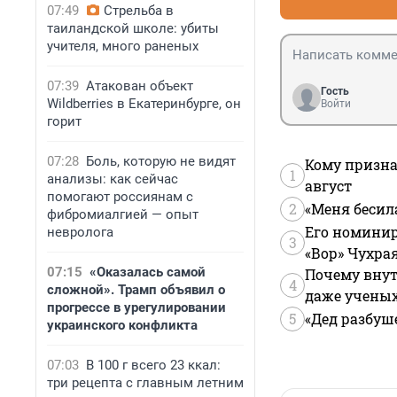
07:49
Стрельба в
таиландской школе: убиты
учителя, много раненых
07:39
Атакован объект
Гость
Wildberries в Екатеринбурге, он
Войти
горит
07:28
Боль, которую не видят
Кому призна
1
анализы: как сейчас
август
помогают россиянам с
2
«Меня бесил
фибромиалгией — опыт
Его номинир
невролога
3
«Вор» Чухра
07:15
«Оказалась самой
Почему внут
4
сложной». Трамп объявил о
даже учены
прогрессе в урегулировании
5
«Дед разбуш
украинского конфликта
07:03
В 100 г всего 23 ккал:
три рецепта с главным летним