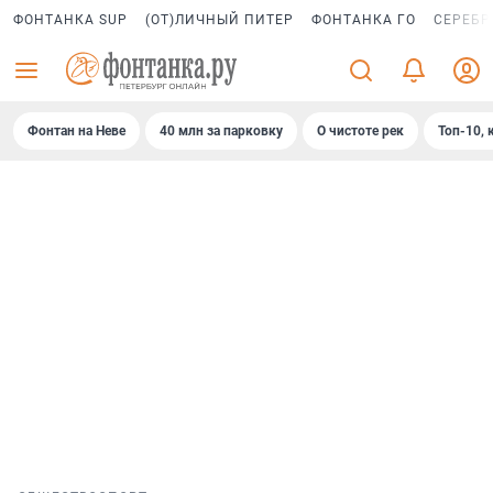
ФОНТАНКА SUP
(ОТ)ЛИЧНЫЙ ПИТЕР
ФОНТАНКА ГО
СЕРЕБР
Фонтан на Неве
40 млн за парковку
О чистоте рек
Топ-10, 