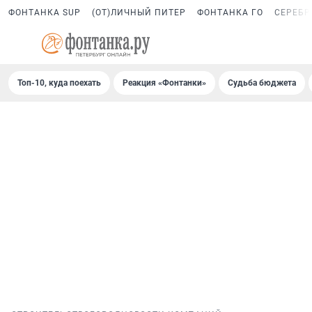
ФОНТАНКА SUP
(ОТ)ЛИЧНЫЙ ПИТЕР
ФОНТАНКА ГО
СЕРЕБР
Топ-10, куда поехать
Реакция «Фонтанки»
Судьба бюджета