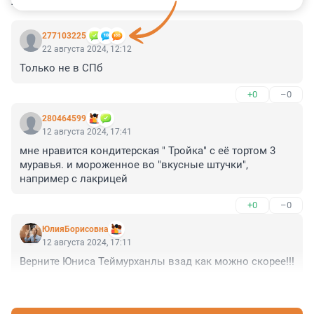
КОММЕНТАРИИ
4
277103225
22 августа 2024, 12:12
Только не в СПб
+0
–0
280464599
12 августа 2024, 17:41
мне нравится кондитерская " Тройка" с её тортом 3 
муравья. и мороженное во "вкусные штучки", 
например с лакрицей
+0
–0
ЮлияБорисовна
12 августа 2024, 17:11
Верните Юниса Теймурханлы взад как можно скорее!!!
+0
–0