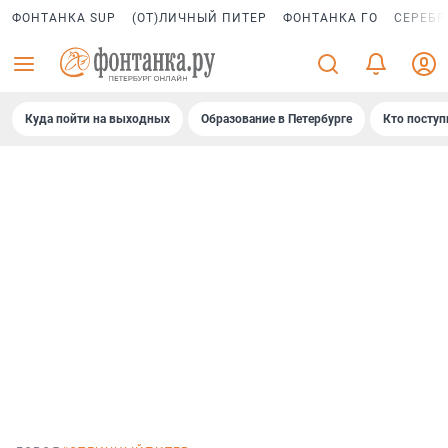
ФОНТАНКА SUP
(ОТ)ЛИЧНЫЙ ПИТЕР
ФОНТАНКА ГО
СЕРЕБР
Куда пойти на выходных
Образование в Петербурге
Кто поступ