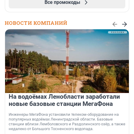
Все промокоды
НОВОСТИ КОМПАНИЙ
На водоёмах Ленобласти заработали
новые базовые станции МегаФона
Инженеры МегаФона установили телеком-оборудование на
популярных водоёмах Ленинградской области. Базовые
станции вблизи Лемболовского и Раздолинского озёр, а также
недалеко от Большого Тосненского водопада.