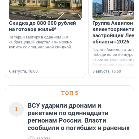
Скидка до 880 000 рублей
Группа Аквилон 
на готовое жильё*
клиентоориентир
застройщик Лени
Теперь квартиру в сданном ЖК
области» 2026
«Образцовый квартал 14» можно
купить со специальной скидкой.
Группа Аквилон стала 
победителей конкурса 
строительная организа
Ленинградской области 
номинации «Самый
6 августа, 18:00
6 августа, 16:50
клиентоориентированн
застройщик Ленинград
области».
ТОП 5
ВСУ ударили дронами и
1
ракетами по одиннадцати
регионам России. Власти
сообщили о погибших и раненых
110 331