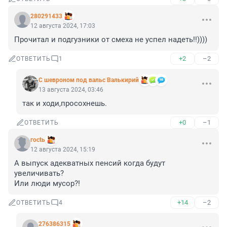
280291433
12 августа 2024, 17:03
Прочитал и подгузники от смеха не успел надеть!!))))
+2
–2
ОТВЕТИТЬ
1
С шевроном под вальс Валькирий
13 августа 2024, 03:46
так и ходи,просохнешь.
+0
–1
ОТВЕТИТЬ
гoсtь
12 августа 2024, 15:19
А выпуск адекватных пенсий когда будут 
увеличивать?

Или люди мусор?!
+14
–2
ОТВЕТИТЬ
4
276386315