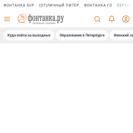
ФОНТАНКА SUP
(ОТ)ЛИЧНЫЙ ПИТЕР
ФОНТАНКА ГО
СЕРЕБР
Куда пойти на выходных
Образование в Петербурге
Финский за