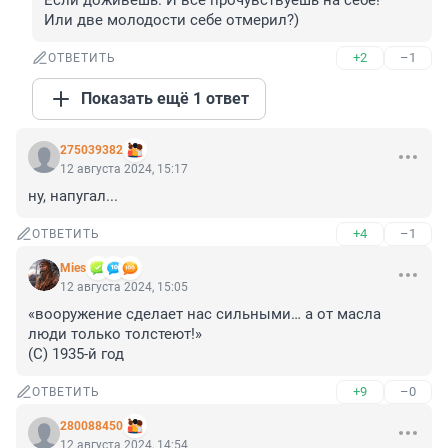
Если доживешь. И все прочувствуешь на себе!

Или две молодости себе отмерил?)
+2
–1
ОТВЕТИТЬ
Показать ещё 1 ответ
275039382
12 августа 2024, 15:17
ну, напугал...
+4
–1
ОТВЕТИТЬ
Mies
12 августа 2024, 15:05
«вооружение сделает нас сильными… а от масла 
люди только толстеют!»

(С) 1935-й год
+9
–0
ОТВЕТИТЬ
280088450
12 августа 2024, 14:54