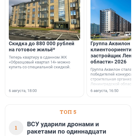
Скидка до 880 000 рублей
Группа Аквилон 
на готовое жильё*
клиентоориентир
застройщик Лени
Теперь квартиру в сданном ЖК
области» 2026
«Образцовый квартал 14» можно
купить со специальной скидкой.
Группа Аквилон стала 
победителей конкурса 
строительная организа
Ленинградской области 
номинации «Самый
6 августа, 18:00
6 августа, 16:50
клиентоориентированн
застройщик Ленинград
области».
ТОП 5
ВСУ ударили дронами и
1
ракетами по одиннадцати