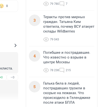
79 780
7
0
Теракты против мирных
3
граждан. Татьяна Ким
ответила, почему ВСУ атакует
склады Wildberries
79 043
Погибшие и пострадавшие.
4
Что известно о взрыве в
центре Москвы
клиста.
78 238
215
+0
–0
Галька била в людей,
5
пострадавших грузили в
скорые на лежаках. Что
происходило в Геленджике
после атаки БПЛА
+0
–1