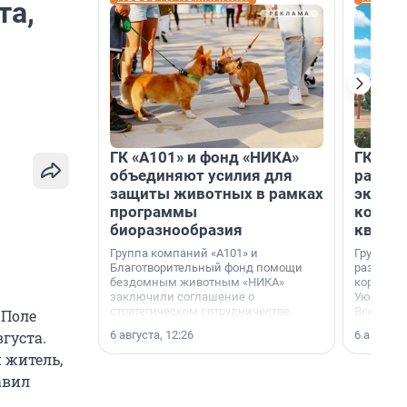
та,
ГК «А101» и фонд «НИКА»
ГК «КВ
объединяют усилия для
разреш
защиты животных в рамках
эксплу
программы
компл
биоразнообразия
кварта
Группа компаний «А101» и
Группа к
Благотворительный фонд помощи
разрешен
бездомным животным «НИКА»
корпуса 
заключили соглашение о
Уютный к
стратегическом сотрудничестве.
Всеволо
 Поле
Ленингра
6 августа, 12:26
6 августа,
густа.
 житель,
авил