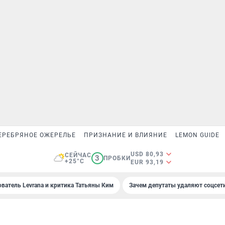
ЕРЕБРЯНОЕ ОЖЕРЕЛЬЕ
ПРИЗНАНИЕ И ВЛИЯНИЕ
LEMON GUIDE
USD 80,93
СЕЙЧАС
3
ПРОБКИ
+25°C
EUR 93,19
ователь Levrana и критика Татьяны Ким
Зачем депутаты удаляют соцсет