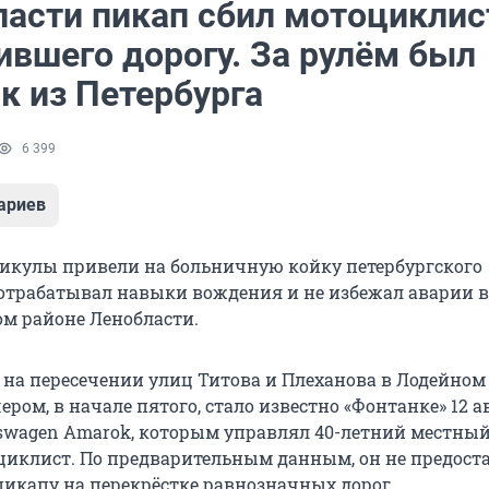
ласти пикап сбил мотоциклис
ившего дорогу. За рулём был
к из Петербурга
6 399
ариев
икулы привели на больничную койку петербургского
отрабатывал навыки вождения и не избежал аварии в
м районе Ленобласти.
на пересечении улиц Титова и Плеханова в Лодейном
ром, в начале пятого, стало известно «Фонтанке» 12 ав
kswagen Amarok, которым управлял 40-летний местный
иклист. По предварительным данным, он не предост
икапу на перекрёстке равнозначных дорог.