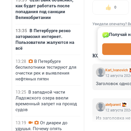
13:39
Ozon Банк объяснил,
как будет работать после
0
попадания под санкции
Великобритании
Увидели опечатку? В
13:35
В Петербурге резко
Получай н
затормозил интернет.
Пользователи жалуются на
всё
КОММЕНТАР
13:28
В Петербурге
беспилотники тестируют для
Karl_Ivanovich
очистки рек и выявления
12 августа 2024
нефтяных пятен
Заголовок одноз
13:25
В западной части
Ладожского озера ввели
временный запрет на проход
alefparent
судов
12 августа 2024
Из заголовка не
13:19
От диареи до
удушья. Почему опять