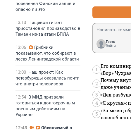
позеленел Финский залив и
опасно ли это
13:13
Пищевой гигант
приостановил производство в
Тамани из-за атаки БПЛА
Гость
Войти
13:06
Грибники
показывают, что собирают в
лесах Ленинградской области
Его номинир
1
13:00
Наш проект: Как
«Вор» Чухра
петербуржцы оказались почти
Почему внут
2
что внутри телевизора
даже учены
3
«Дед разбуш
12:54
В МИД призвали
4
«Я крутая»:
готовиться к долгосрочным
военным действиям на
«За месяц сб
5
Украине
возлюбленной
12:43
Обвиняемый в