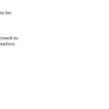
ик без
атомой на
тяжёлое.