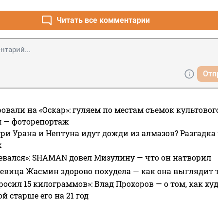
Читать все комментарии
Отп
овали на «Оскар»: гуляем по местам съемок культово
я — фоторепортаж
ри Урана и Нептуна идут дожди из алмазов? Разгадка
х
евался»: SHAMAN довел Мизулину — что он натворил
 певица Жасмин здорово похудела — как она выглядит 
росил 15 килограммов»: Влад Прохоров — о том, как худе
 старше его на 21 год