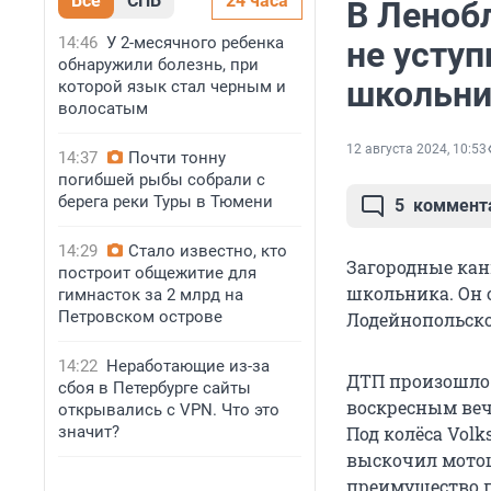
Все
СПБ
24 часа
В Леноб
14:46
У 2-месячного ребенка
не уступ
обнаружили болезнь, при
школьни
которой язык стал черным и
волосатым
12 августа 2024, 10:53
14:37
Почти тонну
погибшей рыбы собрали с
берега реки Туры в Тюмени
5
коммент
14:29
Стало известно, кто
Загородные кан
построит общежитие для
школьника. Он 
гимнасток за 2 млрд на
Петровском острове
Лодейнопольско
14:22
Неработающие из-за
ДТП произошло 
сбоя в Петербурге сайты
воскресным вече
открывались с VPN. Что это
значит?
Под колёса Vol
выскочил мотоц
преимущество п