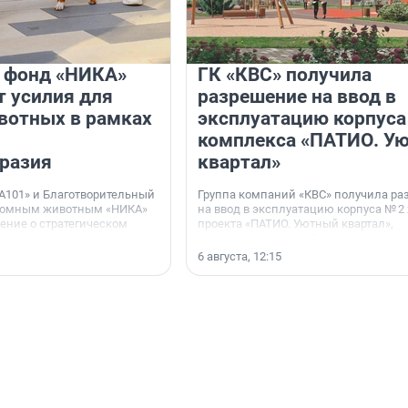
и фонд «НИКА»
ГК «КВС» получила
 усилия для
разрешение на ввод в
вотных в рамках
эксплуатацию корпуса
комплекса «ПАТИО. У
разия
квартал»
А101» и Благотворительный
Группа компаний «КВС» получила р
домным животным «НИКА»
на ввод в эксплуатацию корпуса № 2
ние о стратегическом
проекта «ПАТИО. Уютный квартал»,
расположенного во Всеволожском р
Ленинградской области.
6 августа, 12:15