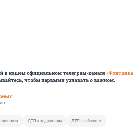
ей в нашем официальном телеграм-канале
«Фонтанка
ывайтесь, чтобы первыми узнавать о важном.
ерных
ент
отоциклом
ДТП с подростком
ДТП с ребенком