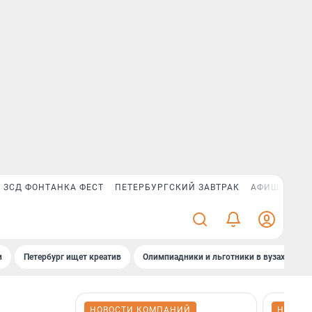
ЗСД ФОНТАНКА ФЕСТ
ПЕТЕРБУРГСКИЙ ЗАВТРАК
АФИША PLUS
и
Петербург ищет креатив
Олимпиадники и льготники в вузах СПб
НОВОСТИ КОМПАНИЙ
НОВОС