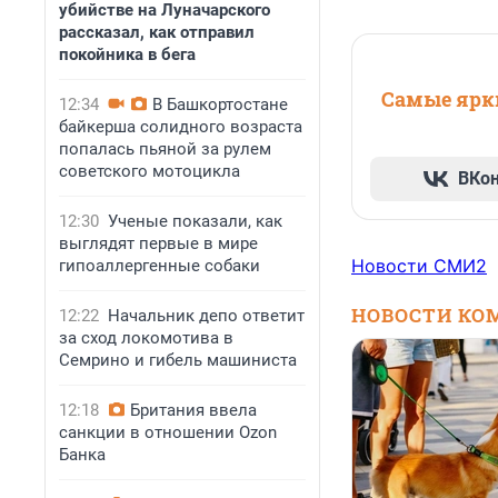
убийстве на Луначарского
рассказал, как отправил
покойника в бега
Самые ярки
12:34
В Башкортостане
байкерша солидного возраста
попалась пьяной за рулем
советского мотоцикла
ВКо
12:30
Ученые показали, как
выглядят первые в мире
Новости СМИ2
гипоаллергенные собаки
НОВОСТИ КО
12:22
Начальник депо ответит
за сход локомотива в
Семрино и гибель машиниста
12:18
Британия ввела
санкции в отношении Ozon
Банка