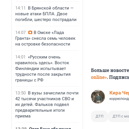
14:11
В Брянской области —
новые атаки БПЛА. Двое
погибли, шестеро пострадали
14:07
В Омске «Лада
Гранта» снесла семь человек
на островке безопасности
14:01
«Русским очень
нравилось здесь». Восток
Финляндии испытывает
Больше новост
трудности после закрытия
online»
. Подпис
границы с РФ
Кира Ч
13:50
В вузы зачислили почти
42 тысячи участников СВО и
корреспонд
их детей. Фальков подвел
предварительные итоги
приема
ДТП
ДТП с м