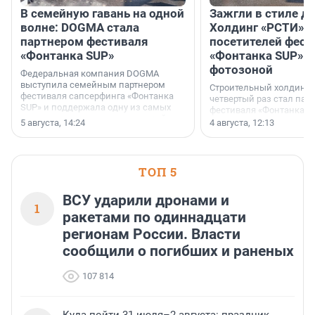
В семейную гавань на одной
Зажгли в стиле ди
волне: DOGMA стала
Холдинг «РСТИ» 
партнером фестиваля
посетителей фест
«Фонтанка SUP»
«Фонтанка SUP» я
фотозоной
Федеральная компания DOGMA
выступила семейным партнером
Строительный холдинг 
фестиваля сапсерфинга «Фонтанка
четвертый раз стал пар
SUP» и поддержала одну из самых
фестиваля «Фонтанка S
ярких и романтичных номинаций —
раз компания стремится
5 августа, 14:24
4 августа, 12:13
«SUP-свадьба».
привезти корпоративну
и подарить настоящий 
посетителям фестиваля
необычной фотозоне.
ТОП 5
ВСУ ударили дронами и
1
ракетами по одиннадцати
регионам России. Власти
сообщили о погибших и раненых
107 814