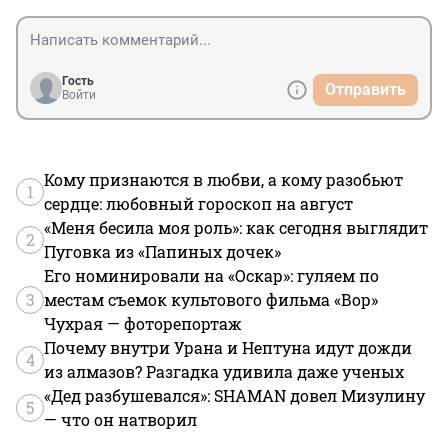
Гость
Отправить
Войти
Кому признаются в любви, а кому разобьют
1
сердце: любовный гороскоп на август
«Меня бесила моя роль»: как сегодня выглядит
2
Пуговка из «Папиных дочек»
Его номинировали на «Оскар»: гуляем по
3
местам съемок культового фильма «Вор»
Чухрая — фоторепортаж
Почему внутри Урана и Нептуна идут дожди
4
из алмазов? Разгадка удивила даже ученых
«Дед разбушевался»: SHAMAN довел Мизулину
5
— что он натворил