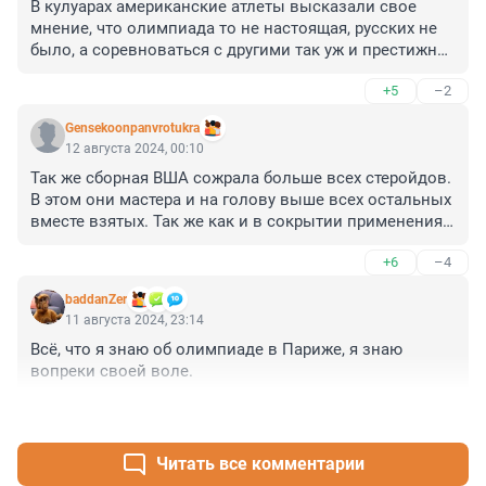
В кулуарах американские атлеты высказали свое 
мнение, что олимпиада то не настоящая, русских не 
было, а соревноваться с другими так уж и престижно - 
рафинированные соревнования.
+5
–2
Gensekoonpanvrotukra
12 августа 2024, 00:10
Так же сборная ВША сожрала больше всех стеройдов. 
В этом они мастера и на голову выше всех остальных 
вместе взятых. Так же как и в сокрытии применения 
курсов гормонов. В этом им нет равных
+6
–4
baddanZer
11 августа 2024, 23:14
Всё, что я знаю об олимпиаде в Париже, я знаю 
вопреки своей воле.
+6
–3
Читать все комментарии