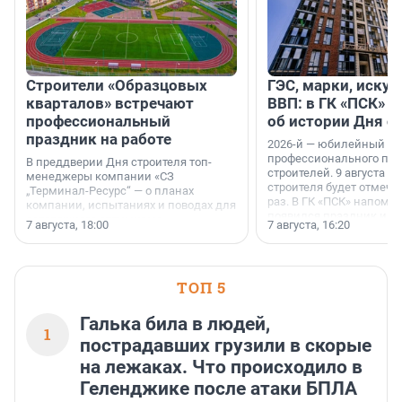
Строители «Образцовых
ГЭС, марки, искус
кварталов» встречают
ВВП: в ГК «ПСК» р
профессиональный
об истории Дня с
праздник на работе
2026-й — юбилейный го
профессионального пр
В преддверии Дня строителя топ-
строителей. 9 августа 2
менеджеры компании «СЗ
строителя будет отмечат
„Терминал-Ресурс“ — о планах
раз. В ГК «ПСК» напомни
компании, испытаниях и поводах для
появился праздник и к
осторожного оптимизма.
7 августа, 18:00
7 августа, 16:20
поменялась роль строит
ТОП 5
Галька била в людей,
1
пострадавших грузили в скорые
на лежаках. Что происходило в
Геленджике после атаки БПЛА