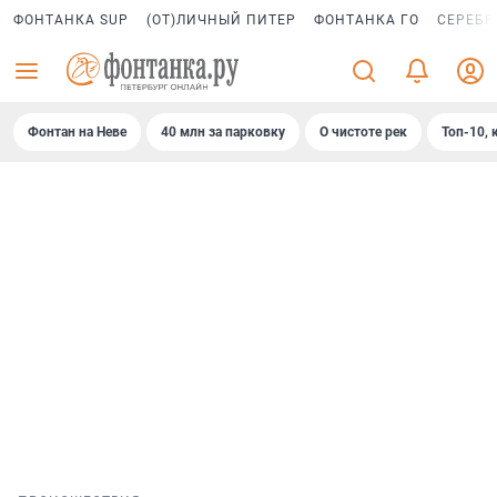
ФОНТАНКА SUP
(ОТ)ЛИЧНЫЙ ПИТЕР
ФОНТАНКА ГО
СЕРЕБР
Фонтан на Неве
40 млн за парковку
О чистоте рек
Топ-10, 