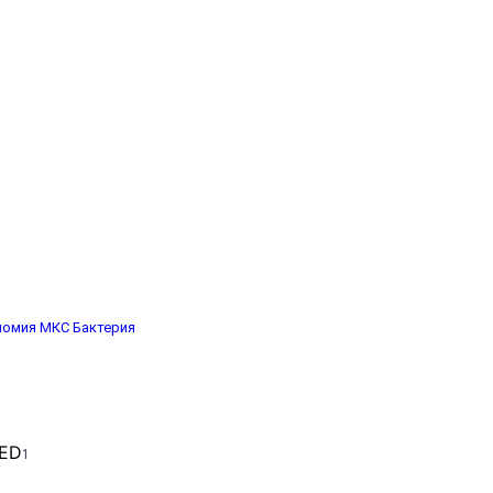
номия
МКС
Бактерия
1