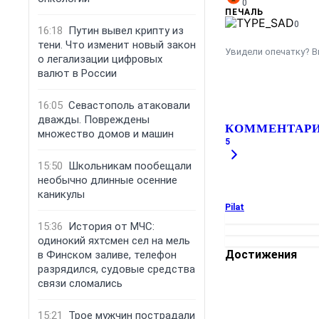
0
ПЕЧАЛЬ
0
16:18
Путин вывел крипту из
тени. Что изменит новый закон
Увидели опечатку? В
о легализации цифровых
валют в России
16:05
Севастополь атаковали
дважды. Повреждены
КОММЕНТАР
множество домов и машин
5
15:50
Школьникам пообещали
необычно длинные осенние
каникулы
Pilat
15:36
История от МЧС:
одинокий яхтсмен сел на мель
Достижения
в Финском заливе, телефон
разрядился, судовые средства
связи сломались
15:21
Трое мужчин пострадали