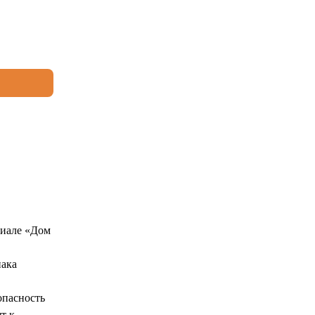
риале «Дом
иака
опасность
т к