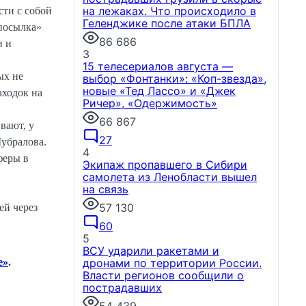
на лежаках. Что происходило в
сти с собой
Геленджике после атаки БПЛА
посылка»
86 686
и и
3
15 телесериалов августа —
ых не
выбор «Фонтанки»: «Коп-звезда»,
новые «Тед Лассо» и «Джек
аходок на
Ричер», «Одержимость»
66 867
вают, у
НОВОСТИ КОМПАНИЙ
27
Шубралова.
4
феры в
Экипаж пропавшего в Сибири
самолета из Ленобласти вышел
Петербуржцы возвращаются к
на связь
«раскладушкам» и
57 130
ей через
«книжкам»
Технология гибких
дисплеев перестает быть нишевым
60
трендом и переходит в разряд
5
востребованных повседневных
ВСУ ударили ракетами и
решений.
дронами по территории России.
e»
.
5 августа, 13:56
Власти регионов сообщили о
пострадавших