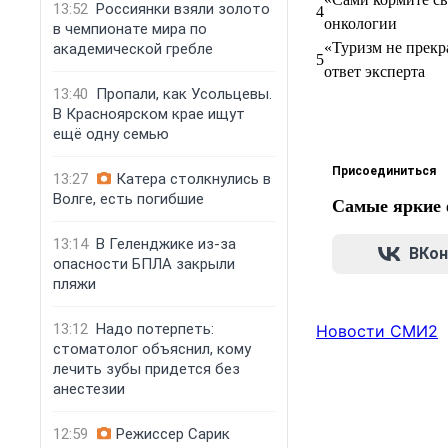
13:52
Россиянки взяли золото
4
онкологии
в чемпионате мира по
«Туризм не прекр
академической гребле
5
ответ эксперта
13:40
Пропали, как Усольцевы.
В Красноярском крае ищут
ещё одну семью
Присоединиться
13:27
Катера столкнулись в
Волге, есть погибшие
Самые яркие 
13:14
В Геленджике из-за
ВКон
опасности БПЛА закрыли
пляжи
13:12
Надо потерпеть:
Новости СМИ2
стоматолог объяснил, кому
лечить зубы придется без
анестезии
НОВОСТИ КОМПА
12:59
Режиссер Сарик