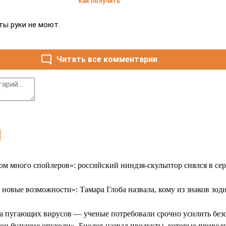
Как получить
ты руки не моют.
Читать все комментарии
 много спойлеров»: российский ниндзя-скульптор снялся в се
 новые возможности»: Тамара Глоба назвала, кому из знаков зод
а пугающих вирусов — ученые потребовали срочно усилить без
ои будущие опухоли». Биолог назвал продукты, которые приводя