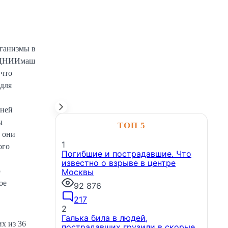
рганизмы в
т ЦНИИмаш
 что
для
шней
НОВОСТИ КОМПАНИЙ
ы
ТОП 5
 они
1
ого
ГК «А101» и фонд «НИКА»
Погибшие и пострадавшие. Что
объединяют усилия для защиты
известно о взрыве в центре
животных в рамках программы
ю
Москвы
биоразнообразия
Группа компаний
ое
92 876
«А101» и Благотворительный фонд
помощи бездомным животным
217
«НИКА» заключили соглашение о
2
стратегическом сотрудничестве.
Галька била в людей,
х из 36
6 августа, 12:26
пострадавших грузили в скорые