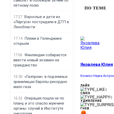
самолёт и побежали за ним по
лётному полю
ПО ТЕМЕ
17:27
Взрослые и дети из
«Ларгуса» пострадали в ДТП в
Ленобласти
17:14
Пляжи в Геленджике
открыли
17:06
Финляндия собирается
ввести новый экзамен на
Яковлева Юлия
гражданство
Космос
Наука
Астро
16:50
«Газпром»: в подземных
хранилищах Европы рекордно
ЛАЙК
мало газа
3
СМЕХ
0
16:32
Операция пошла не по
УДИВЛЕНИЕ
плану, и это спасло мужчине
органы: случай в Институте
ГНЕВ
онкологии