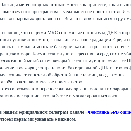
 Частицы метеороидных потоков могут как принести, так и выне
 околоземного пространства в межпланетное пространство. И «
быть «ненароком» доставлена на Землю с возвращаемыми грузам
твердили, что снаружи МКС есть живые организмы, ДНК котор
стких условиях космоса, в том числе на фоне радиации. Среди н
ались наземные и морские бактерии, какие встречаются в почве
ренцевом море. Космические лучи и агрессивная среда их не уби
тся активный метаболизм, который «лечит» мутации, отмечает 
наличие «восходящего транспорта бактериальной ДНК из тропос
му возникает гипотеза об обратной панспермии, когда земные
авоёвывают» космическое пространство.
теза о возможном переносе живых организмов или их зародыш
анство, вследствие чего на Земле и могла зародиться жизнь.
 в нашем официальном телеграм-канале
«Фонтанка SPB onlin
чтобы первыми узнавать о важном.