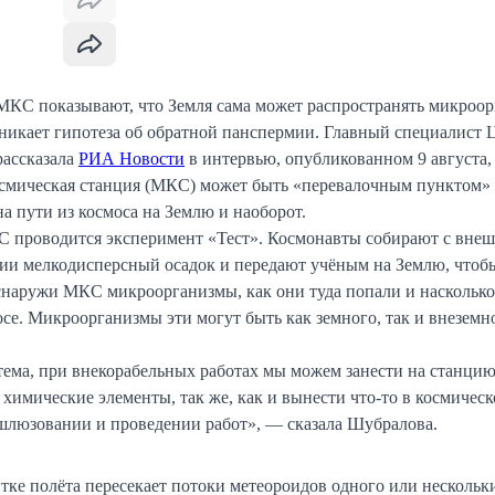
КС показывают, что Земля сама может распространять микроо
зникает гипотеза об обратной панспермии. Главный специалис
рассказала
РИА Новости
в интервью, опубликованном 9 августа,
смическая станция (МКС) может быть «перевалочным пунктом» 
а пути из космоса на Землю и наоборот.
С проводится эксперимент «Тест». Космонавты собирают с вне
ии мелкодисперсный осадок и передают учёным на Землю, чтоб
 снаружи МКС микроорганизмы, как они туда попали и насколько
се. Микроорганизмы эти могут быть как земного, так и внеземн
тема, при внекорабельных работах мы можем занести на станци
химические элементы, так же, как и вынести что-то в космическ
шлюзовании и проведении работ», — сказала Шубралова.
ке полёта пересекает потоки метеороидов одного или нескольки