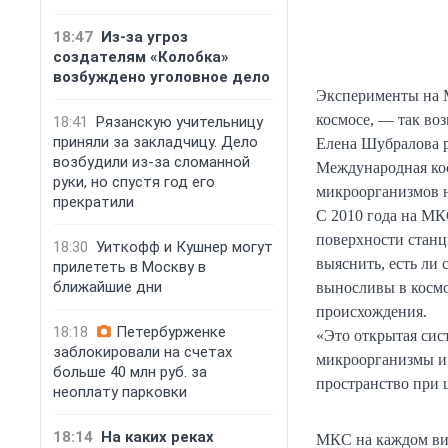
18:47
Из-за угроз
создателям «Колобка»
возбуждено уголовное дело
Эксперименты на М
космосе, — так во
18:41
Рязанскую учительницу
приняли за закладчицу. Дело
Елена Шубралова 
возбудили из-за сломанной
Международная ко
руки, но спустя год его
микроорганизмов н
прекратили
С 2010 года на МК
поверхности станц
18:30
Уиткофф и Кушнер могут
выяснить, есть ли
прилететь в Москву в
ближайшие дни
выносливы в космо
происхождения.
18:18
Петербурженке
«Это открытая сис
заблокировали на счетах
микроорганизмы и 
больше 40 млн руб. за
пространство при 
неоплату парковки
18:14
На каких реках
МКС на каждом вит