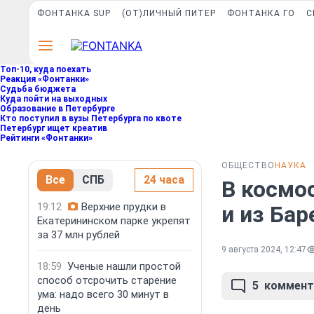
ФОНТАНКА SUP
(ОТ)ЛИЧНЫЙ ПИТЕР
ФОНТАНКА ГО
С
Топ-10, куда поехать
Реакция «Фонтанки»
Судьба бюджета
Куда пойти на выходных
Образование в Петербурге
Кто поступил в вузы Петербурга по квоте
Петербург ищет креатив
Рейтинги «Фонтанки»
ОБЩЕСТВО
НАУКА
Все
СПБ
24 часа
В космо
19:12
Верхние прудки в
и из Ба
Екатерининском парке укрепят
за 37 млн рублей
9 августа 2024, 12:47
18:59
Ученые нашли простой
способ отсрочить старение
5
коммент
ума: надо всего 30 минут в
день