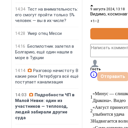
14:34
Тест на внимательность:
9 августа 2024, 13:18
Видимо, космонав
его смогут пройти только 5%
человек — вы в их числе?
+1
–2
14:28
Умер отец Месси
14:16
Беспилотник залетел в
Болгарию, ещё один нашли в
море в Турции
Гость
14:14
Разговор начистоту. В
какие реки Петербурга всё ещё
Отправить
поступает канализация
«Минус — слишком
14:03
Подробности ЧП в
1
Малой Невке: один из
Дракона». Видео
участников — теплоход,
«Август принесет
2
людей забирали другие
улыбнется удача
суда
3
Надвигается волн
«Сами кормите св