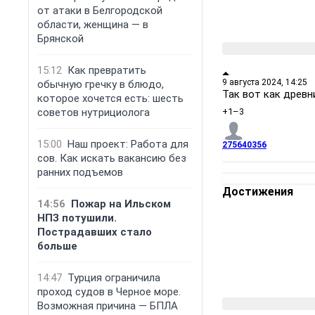
от атаки в Белгородской
области, женщина — в
Брянской
15:12
Как превратить
9 августа 2024, 14:25
обычную гречку в блюдо,
Так вот как древн
которое хочется есть: шесть
советов нутрициолога
+1
–3
15:00
Наш проект: Работа для
275640356
сов. Как искать вакансию без
ранних подъемов
Достижения
14:56
Пожар на Ильском
НПЗ потушили.
Пострадавших стало
больше
14:47
Турция ограничила
проход судов в Черное море.
Возможная причина — БПЛА