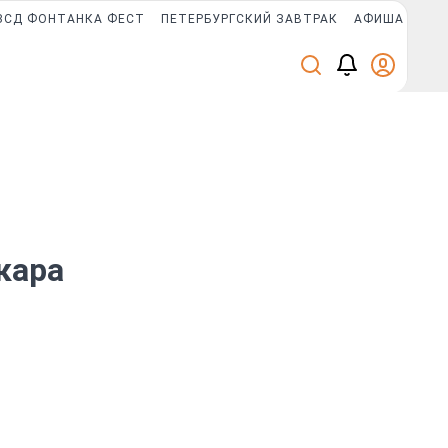
ЗСД ФОНТАНКА ФЕСТ
ПЕТЕРБУРГСКИЙ ЗАВТРАК
АФИША PLUS
НОВОСТИ КОМПАНИЙ
кара
ГК «Едино» поздравляет коллег и
партнёров с Днём строителя!
7 августа, 13:41