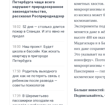
Петербурга чаще всего
кометных хвостов.
нарушают природоохранное
микроорганизмы из
законодательство,
из космоса может 
рассказал Росприроднадзор
космонавтами.
Эксперименты под
18:02
52 дня — столько длится
пожар в Сланцах. И это явно не
меняется даже в жё
предел
высоте 400 км оказ
Мадагаскара и в Ба
18:00
Наш проект: Будет
них даже сохраняе
школа и бассейн. Как искать
Это указывает на 
квартиру в пригороде
ионосферу». Поэто
Петербурга
микроорганизмы «з
17:50
Родитель выходного
Панспермия — гипо
дня: как не потерять связь с
космическое простр
ребенком после развода —
советы психологов
Больше новостей
Подписывайтесь, 
17:39
В Шереметьево
пассажирки опоздали на