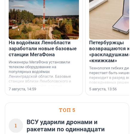
На водоёмах Ленобласти
Петербуржцы
заработали новые базовые
возвращаются к
станции МегаФона
«раскладушкам» 
«книжкам»
Инженеры МегаФона установили
телеком-оборудование на
Технология гибких дисп
популярных водоёмах
перестает быть нишевы
Ленинградской области. Базовые
переходит в разряд вос
станции вблизи Лемболовского и
повседневных решений
Раздолинского озёр, а также
7 августа, 14:59
5 августа, 13:56
недалеко от Большого Тосненского
водопада.
ТОП 5
ВСУ ударили дронами и
1
ракетами по одиннадцати