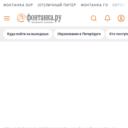
ФОНТАНКА SUP
(ОТ)ЛИЧНЫЙ ПИТЕР
ФОНТАНКА ГО
СЕРЕБР
Куда пойти на выходных
Образование в Петербурге
Кто поступ