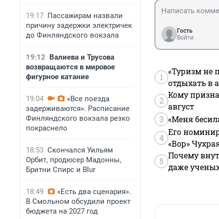
19:17
Пассажирам назвали
причину задержки электричек
Гость
до Финляндского вокзала
Войти
19:12
Валиева и Трусова
возвращаются в мировое
«Туризм не 
1
фигурное катание
отдыхать в а
Кому призна
19:04
«Все поезда
2
август
задерживаются». Расписание
Финляндского вокзала резко
3
«Меня бесил
покраснело
Его номинир
4
«Вор» Чухра
18:53
Скончался Уильям
Почему внут
Орбит, продюсер Мадонны,
5
даже учены
Бритни Спирс и Blur
18:49
«Есть два сценария».
В Смольном обсудили проект
бюджета на 2027 год