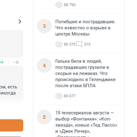
88 790
Погибшие и пострадавшие.
3
Что известно о взрыве в
центре Москвы
86 375
216
Галька била в людей,
+9
–0
4
пострадавших грузили в
скорые на лежаках. Что
происходило в Геленджике
после атаки БПЛА
м, есть 
икогда 
80 377
+1
–1
15 телесериалов августа —
5
выбор «Фонтанки»: «Коп-
звезда», новые «Тед Лассо»
и «Джек Ричер»,