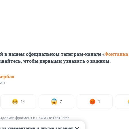
й в нашем официальном телеграм-канале «
Фонтанка
ывайтесь, чтобы первыми узнавать о важном.
вербах
ент
14
7
1
ыделите фрагмент и нажмите Ctrl+Enter
 за комментарии и другие задания!