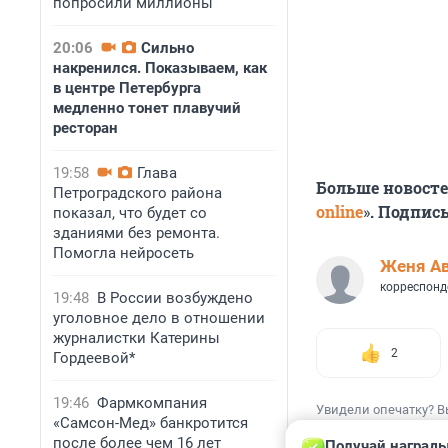
попросили миллионы
20:06
Сильно
накренился. Показываем, как
в центре Петербурга
медленно тонет плавучий
ресторан
19:58
Глава
Больше новосте
Петроградского района
online
»
. Подпис
показал, что будет со
зданиями без ремонта.
Помогла нейросеть
Женя А
корреспонд
19:48
В России возбуждено
уголовное дело в отношении
журналистки Катерины
2
Гордеевой*
19:46
Фармкомпания
Увидели опечатку? В
«Самсон-Мед» банкротится
после более чем 16 лет
Получай награды