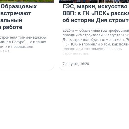
«Образцовых
ГЭС, марки, искусство
 встречают
ВВП: в ГК «ПСК» расск
нальный
об истории Дня строит
а работе
2026-й — юбилейный год профессио
праздника строителей. 9 августа 2026
 строителя топ-менеджеры
День строителя будет отмечаться в 70
минал-Ресурс“ — о планах
ГК «ПСК» напомнили о том, как появ
иях и поводах для
праздник и как поменялась роль
мизма.
строительства.
7 августа, 16:20