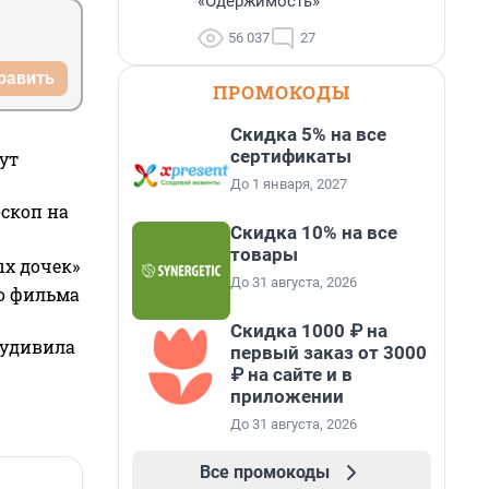
«Одержимость»
56 037
27
равить
ПРОМОКОДЫ
Скидка 5% на все
сертификаты
ут
До 1 января, 2027
оскоп на
Скидка 10% на все
товары
ых дочек»
До 31 августа, 2026
го фильма
Скидка 1000 ₽ на
 удивила
первый заказ от 3000
₽ на сайте и в
приложении
До 31 августа, 2026
Все промокоды