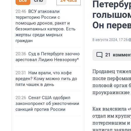
Все
СПБ
24 часа
Петербу
20:46
ВСУ атаковали
голышом
территорию России с
Он пере
помощью дронов, ракет и
безэкипажных катеров. Есть
жертвы среди мирных
8 августа 2024, 17:26
граждан
20:36
Суд в Петербурге заочно
21
коммен
арестовал Лидию Невзорову*
Продавец тяжел
20:31
Нам врали, что кофе
после перфоман
вреден? Кому можно пить до
пяти чашек в день
половой орган 
проукраинские л
20:26
Сенат США одобрил
законопроект об ужесточении
Как выяснила «
санкций против России
отдал им крупн
потерпевшим и 
написал заявлен