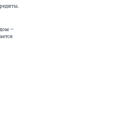
кредиты.
едом —
ается