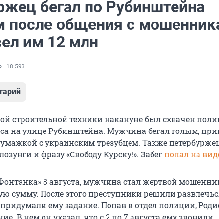
ржец бегал по Рубинштейна
 после общения с мошенник
вел им 12 млн
18 593
тарий
ой строительной техники накануне был схвачен пол
са на улице Рубинштейна. Мужчина бегал голым, пр
бумажкой с украинским трезубцем. Также петербурже
озунги и фразу «Свободу Курску!». Забег
попал на вид
Фонтанка» 8 августа, мужчина стал жертвой мошенни
ую сумму. После этого преступники решили развлечьс
придумали ему задание. Попав в отдел полиции, Роди
ие. В нем он указал, что с 2 по 7 августа ему звонили