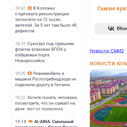
Самые ярки
18:42
В Колпино
стартовала реконструкция
теплосети на 12 тысяч
жителей. За 5 лет там было 40
ВКо
дефектов
18:33
Сухогруз под турецким
флагом атакован БПЛА у
Новости СМИ2
побережья порта
Новороссийск
НОВОСТИ КО
18:26
Реанимобиль и
машина Роспотребнадзора не
поделили дорогу в Гатчине
18:22
Хотите понять человека,
посмотрите, что он сажает на
даче: тест от психолога
18:18
AI-AINA: Смольный