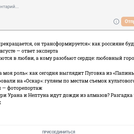
Отп
прекращается, он трансформируется»: как россияне буд
вгусте — ответ эксперта
ются в любви, а кому разобьют сердце: любовный гор
а моя роль»: как сегодня выглядит Пуговка из «Папин
овали на «Оскар»: гуляем по местам съемок культово
я — фоторепортаж
ри Урана и Нептуна идут дожди из алмазов? Разгадка
х
ПРИСОЕДИНИТЬСЯ