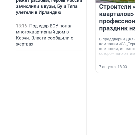
режет расходы, Героев России
Строители 
зачислили в вузы, Бу и Тяпа
улетели в Ирландию
кварталов»
профессио
18:16
Под удар ВСУ попал
праздник н
многоквартирный дом в
Керчи. Власти сообщили о
В преддверии Дня
жертвах
компании «СЗ „Тер
компании, испытан
осторожного опти
7 августа, 18:00