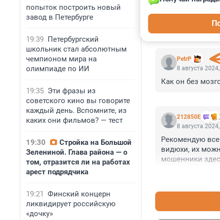
попыток построить новый
завод в Петербурге
П
КОММЕНТАР
19:39
Петербургский
школьник стал абсолютным
чемпионом мира на
PetrP
олимпиаде по ИИ
8 августа 2024,
Как он без мозг
19:35
Эти фразы из
советского кино вы говорите
каждый день. Вспомните, из
212850Е
каких они фильмов? — тест
8 августа 2024,
Рекомендую всем
19:30
Стройка на Большой
видюхи, их можн
Зелениной. Глава района — о
мошенники здесь
том, отразится ли на работах
арест подрядчика
19:21
Финский концерн
ликвидирует российскую
«дочку»