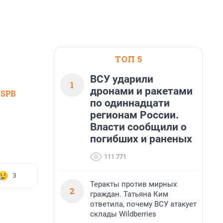
ТОП 5
ВСУ ударили
1
дронами и ракетами
 SPB
по одиннадцати
регионам России.
Власти сообщили о
погибших и раненых
111 771
3
Теракты против мирных
2
граждан. Татьяна Ким
ответила, почему ВСУ атакует
склады Wildberries