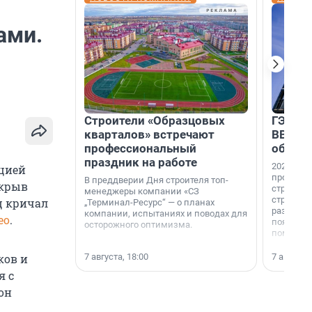
ами.
Строители «Образцовых
ГЭС, м
кварталов» встречают
ВВП: в
профессиональный
об ист
праздник на работе
2026-й —
ицией
професси
В преддверии Дня строителя топ-
икрыв
строителе
менеджеры компании «СЗ
строителя
ц кричал
„Терминал-Ресурс“ — о планах
раз. В ГК
компании, испытаниях и поводах для
ео
.
появился
осторожного оптимизма.
поменяла
7 августа, 18:00
7 августа,
ков и
я с
он