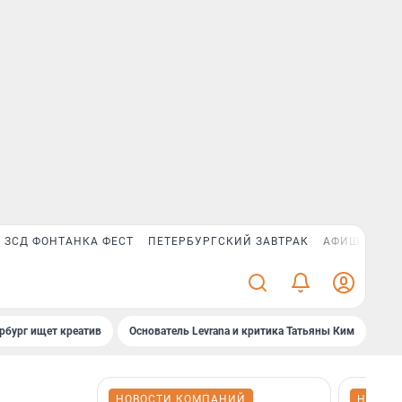
ЗСД ФОНТАНКА ФЕСТ
ПЕТЕРБУРГСКИЙ ЗАВТРАК
АФИША PLUS
рбург ищет креатив
Основатель Levrana и критика Татьяны Ким
Зач
НОВОСТИ КОМПАНИЙ
НОВОС