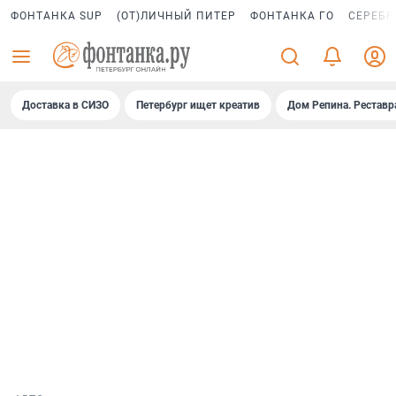
ФОНТАНКА SUP
(ОТ)ЛИЧНЫЙ ПИТЕР
ФОНТАНКА ГО
СЕРЕБР
Доставка в СИЗО
Петербург ищет креатив
Дом Репина. Реставр