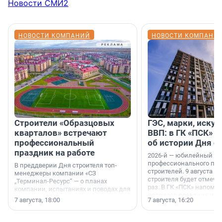
Новости СМИ2
НОВОСТИ КОМПАНИЙ
НОВОСТИ КОМПАНИ
Строители «Образцовых
ГЭС, марки, искус
кварталов» встречают
ВВП: в ГК «ПСК» р
профессиональный
об истории Дня с
праздник на работе
2026-й — юбилейный го
профессионального пр
В преддверии Дня строителя топ-
строителей. 9 августа 2
менеджеры компании «СЗ
строителя будет отмечат
„Терминал-Ресурс“ — о планах
раз. В ГК «ПСК» напомни
компании, испытаниях и поводах для
появился праздник и к
осторожного оптимизма.
7 августа, 18:00
7 августа, 16:20
поменялась роль строит