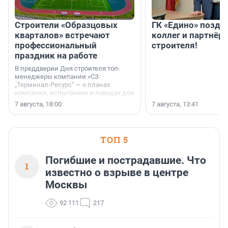
Строители «Образцовых
ГК «Едино» поздр
кварталов» встречают
коллег и партнёр
профессиональный
строителя!
праздник на работе
В преддверии Дня строителя топ-
менеджеры компании «СЗ
„Терминал-Ресурс“ — о планах
компании, испытаниях и поводах для
осторожного оптимизма.
7 августа, 18:00
7 августа, 13:41
ТОП 5
Погибшие и пострадавшие. Что
1
известно о взрыве в центре
Москвы
92 111
217