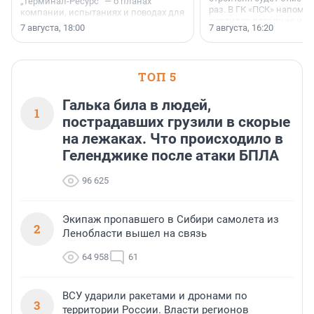
„Терминал-Ресурс“ — о планах
раз. В ГК «ПСК» напомни
компании, испытаниях и поводах для
появился праздник и к
осторожного оптимизма.
7 августа, 18:00
7 августа, 16:20
поменялась роль строит
ТОП 5
Галька била в людей,
1
пострадавших грузили в скорые
на лежаках. Что происходило в
Геленджике после атаки БПЛА
96 625
Экипаж пропавшего в Сибири самолета из
2
Ленобласти вышел на связь
64 958
61
ВСУ ударили ракетами и дронами по
3
территории России. Власти регионов