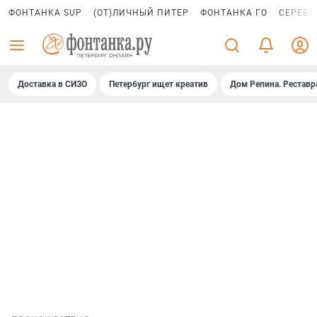
ФОНТАНКА SUP
(ОТ)ЛИЧНЫЙ ПИТЕР
ФОНТАНКА ГО
СЕРЕБР
Доставка в СИЗО
Петербург ищет креатив
Дом Репина. Реставр