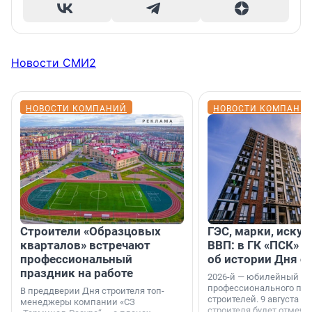
Новости СМИ2
НОВОСТИ КОМПАНИЙ
НОВОСТИ КОМПАНИ
Строители «Образцовых
ГЭС, марки, искус
кварталов» встречают
ВВП: в ГК «ПСК» р
профессиональный
об истории Дня с
праздник на работе
2026-й — юбилейный го
профессионального пр
В преддверии Дня строителя топ-
строителей. 9 августа 2
менеджеры компании «СЗ
строителя будет отмечат