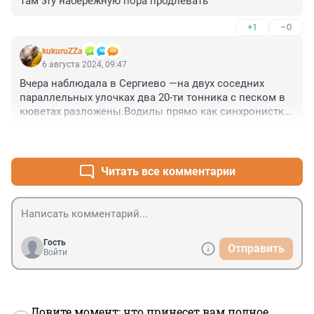
Там эту набережную пора продлевать
+1
–0
kukuruZZa
6 августа 2024, 09:47
Вчера наблюдала в Сергиево —на двух соседних 
параллельных улочках два 20-ти тонника с песком в 
кюветах разложены.Водилы прямо как синхронистки 
исполнили вход в поворот.—под одним углом,в 
+2
–0
одном направлении,и на один бок свалены.Аварии-
близнецы
Читать все комментарии
Гость
Отправить
Войти
Ловите момент: что принесет вам полное