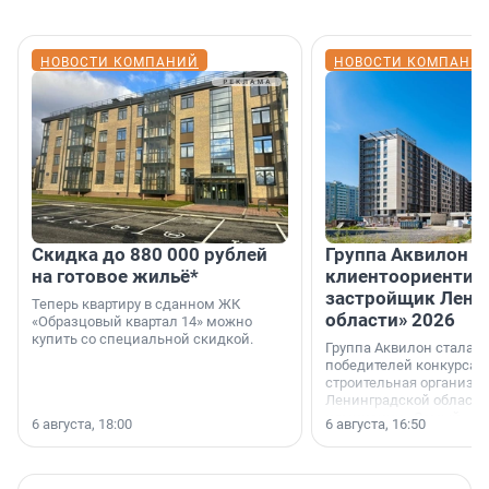
НОВОСТИ КОМПАНИЙ
НОВОСТИ КОМПАНИ
Скидка до 880 000 рублей
Группа Аквилон 
на готовое жильё*
клиентоориентир
застройщик Лени
Теперь квартиру в сданном ЖК
области» 2026
«Образцовый квартал 14» можно
купить со специальной скидкой.
Группа Аквилон стала 
победителей конкурса 
строительная организа
Ленинградской области 
номинации «Самый
6 августа, 18:00
6 августа, 16:50
клиентоориентированн
застройщик Ленинград
области».