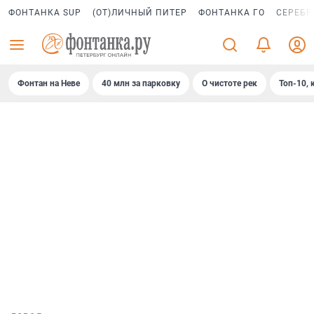
ФОНТАНКА SUP
(ОТ)ЛИЧНЫЙ ПИТЕР
ФОНТАНКА ГО
СЕРЕБР
Фонтан на Неве
40 млн за парковку
О чистоте рек
Топ-10, 