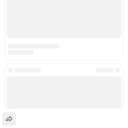
Наши мероприятия
О компании
Наши вакансии
Статистика канала в MAX
Все города сети
Проекты
Мобильное приложение
Google Play
App Store
App Gallery
RuStore