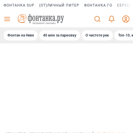
ФОНТАНКА SUP
(ОТ)ЛИЧНЫЙ ПИТЕР
ФОНТАНКА ГО
СЕРЕБР
Фонтан на Неве
40 млн за парковку
О чистоте рек
Топ-10, 