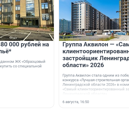
80 000 рублей на
Группа Аквилон — «Са
льё*
клиентоориентирован
застройщик Ленингра
 сданном ЖК «Образцовый
области» 2026
 купить со специальной
Группа Аквилон стала одним из поб
конкурса «Лучшая строительная орг
Ленинградской области 2026» в ном
«Самый клиентоориентированный з
Ленинградской области».
6 августа, 16:50