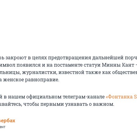
рь закроют в целях предотвращения дальнейшей порч
мвол появился и на постаменте статуи Минны Кант 
льницы, журналистки, известной также как обществ
за женское равноправие.
й в нашем официальном телеграм-канале
«Фонтанка 
ывайтесь, чтобы первыми узнавать о важном.
вербах
ент