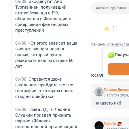
06/08
Экс-депутат Ано
Туртиайнен, получивший
Александр Пушки
статус беженца в РФ,
обвиняется в Финляндии в
совершении финансовых
0
преступлений
06/08
«От этого зависит ваша
Увидели опечатку? В
жизнь»: эксперт назвал
навык, который нужно
Получа
развивать людям старше 60
лет
КОММЕНТАР
06/08
Справится даже
школьник: пройдите тест по
Татьяна Денис
географии, в котором очень
8 августа 2024,
стыдно ошибиться
наказать их!!
06/08
Глава ЛДПР Леонид
Слуцкий призвал признать
партию «Яблоко»
FedorGr
нежелательной организацией