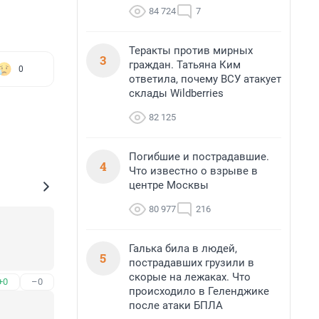
84 724
7
Теракты против мирных
3
граждан. Татьяна Ким
0
ответила, почему ВСУ атакует
склады Wildberries
82 125
Погибшие и пострадавшие.
4
Что известно о взрыве в
центре Москвы
80 977
216
Галька била в людей,
5
пострадавших грузили в
скорые на лежаках. Что
+0
–0
происходило в Геленджике
после атаки БПЛА