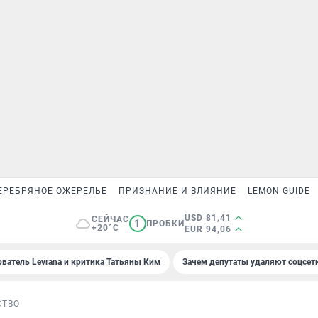
ЕРЕБРЯНОЕ ОЖЕРЕЛЬЕ
ПРИЗНАНИЕ И ВЛИЯНИЕ
LEMON GUIDE
USD 81,41
СЕЙЧАС
1
ПРОБКИ
+20°C
EUR 94,06
ователь Levrana и критика Татьяны Ким
Зачем депутаты удаляют соцсет
СТВО