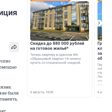
лиция
Скидка до 880 000 рублей
Группа
на готовое жильё*
клиен
застро
Теперь квартиру в сданном ЖК
област
«Образцовый квартал 14» можно
уопио
купить со специальной скидкой.
Группа А
 помощью
победите
строител
Ленингра
номинац
клиенто
лизма:
застройщ
6 августа, 18:00
6 августа,
ежие были
области»
тамента,
виг