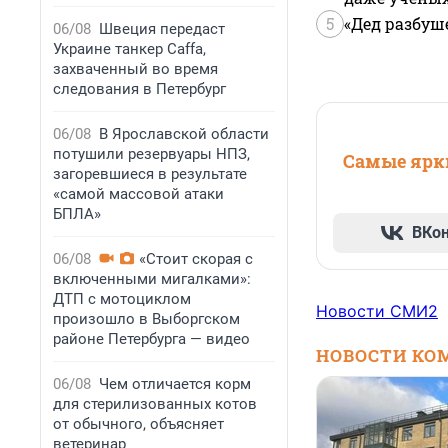
5
«Дед разбуш
06/08
Швеция передаст
Украине танкер Caffa,
захваченный во время
следования в Петербург
06/08
В Ярославской области
потушили резервуары НПЗ,
Самые ярки
загоревшиеся в результате
«самой массовой атаки
БПЛА»
ВКо
06/08
«Стоит скорая с
включенными мигалками»:
ДТП с мотоциклом
Новости СМИ2
произошло в Выборгском
районе Петербурга — видео
НОВОСТИ КО
06/08
Чем отличается корм
для стерилизованных котов
от обычного, объясняет
ветеринар