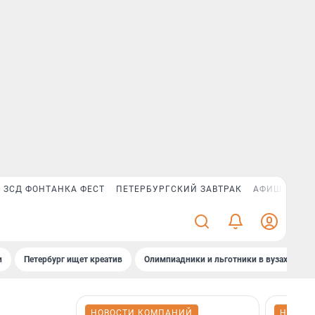
ЗСД ФОНТАНКА ФЕСТ
ПЕТЕРБУРГСКИЙ ЗАВТРАК
АФИША PLUS
и
Петербург ищет креатив
Олимпиадники и льготники в вузах СПб
НОВОСТИ КОМПАНИЙ
НОВОС