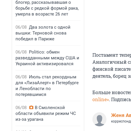
блогер, рассказывавшая о
борьбе с редкой формой рака,
умерла в возрасте 26 лет
06/08
Два золота с одной
вышки: Терновой снова
победил в Париже
06/08
Politico: обмен
Постамент тепе
разведданными между США и
Аналогичный си
Украиной активизировался
финской писате
деятель, борец 
06/08
Июль стал рекордным
для «ЛизаАлерт» в Петербурге
и Ленобласти по
Больше новосте
потерявшимся
online»
. Подпис
06/08
В Смоленской
области объявили режим ЧС
Женя А
из-за урагана
корреспонд