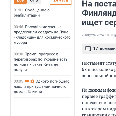
Все
СПБ
24 часа
На пост
01:01
Сообщение о
Финлянд
реабилитации
ищет се
00:46
Российские ученые
предложили создать на Луне
2 августа 2024, 18:08
«кладбище» для космического
мусора
17
коммен
00:30
Трамп: прогресс в
переговорах по Украине есть,
Постамент стат
но новых ракет Киев не
был несколько 
получит
аэрозольной кра
00:05
Одного погибшего
нашли при тушении дачного
По данным финс
дома в Гатчине
первые граффит
нанесены в пос
на котором вид
гравировки с ци