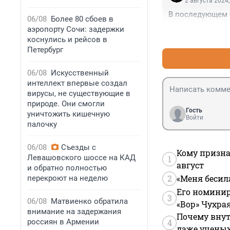
2 августа 2024,
В последующем 
06/08
Более 80 сбоев в
аэропорту Сочи: задержки
коснулись и рейсов в
Петербург
06/08
Искусственный
интеллект впервые создал
вирусы, не существующие в
природе. Они смогли
Гость
уничтожить кишечную
Войти
палочку
06/08
Съезды с
Кому призна
Левашовского шоссе на КАД
1
август
и обратно полностью
2
«Меня бесил
перекроют на неделю
Его номинир
3
06/08
Матвиенко обратила
«Вор» Чухра
внимание на задержания
Почему внут
россиян в Армении
4
даже учены