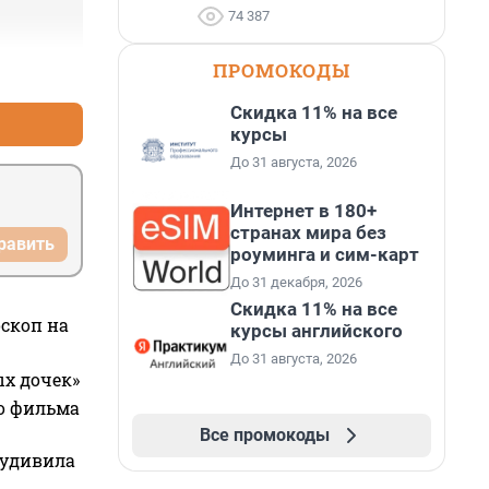
74 387
ПРОМОКОДЫ
+1
–0
Скидка 11% на все
курсы
До 31 августа, 2026
Интернет в 180+
странах мира без
равить
роуминга и сим-карт
До 31 декабря, 2026
Скидка 11% на все
оскоп на
курсы английского
До 31 августа, 2026
ых дочек»
го фильма
Все промокоды
 удивила