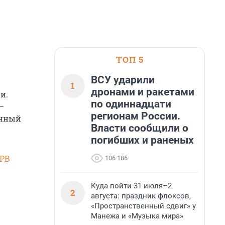
ТОП 5
ВСУ ударили
1
дронами и ракетами
и.
по одиннадцати
—
регионам России.
енный
Власти сообщили о
погибших и раненых
SPB
106 186
Куда пойти 31 июля–2
2
августа: праздник флоксов,
«Пространственный сдвиг» у
Манежа и «Музыка мира»