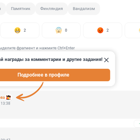
н
Памятник
Финляндия
Вандализм
2
0
2
ыделите фрагмент и нажмите Ctrl+Enter
й награды за комментарии и другие задания!
Подробнее в профиле
ИИ
17
ова
 13:38