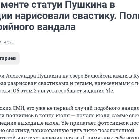
аменте статуи Пушкина в
ии нарисовали свастику. По
рийного вандала
4 528
тариев
уи Александра Пушкина на озере Валкейсенлампи в К
раз разрисован свастиками и тегами, нанесенными с
ски. Об этом 2 августа сообщает издание Yle.
ких СМИ, это уже не первый случай подобного ванда
и появились в конце июня — начале июля, самые св
ледние выходные июля. Yle прилагает фотоснимок пос
но свастику, нарисованную чуть ниже позолоченной
татой из стихотворения поэта: «Я памятник себе возд