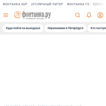
ФОНТАНКА SUP
(ОТ)ЛИЧНЫЙ ПИТЕР
ФОНТАНКА ГО
СЕРЕБР
Куда пойти на выходных
Образование в Петербурге
Кто поступ