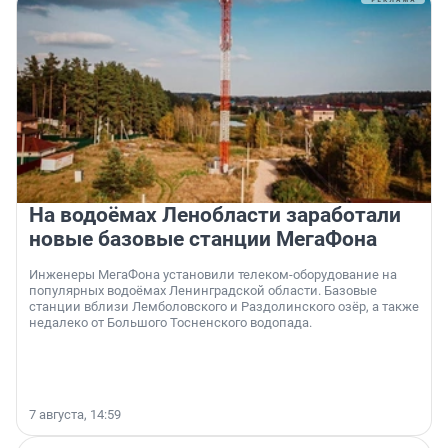
На водоёмах Ленобласти заработали
новые базовые станции МегаФона
Инженеры МегаФона установили телеком-оборудование на
популярных водоёмах Ленинградской области. Базовые
станции вблизи Лемболовского и Раздолинского озёр, а также
недалеко от Большого Тосненского водопада.
7 августа, 14:59