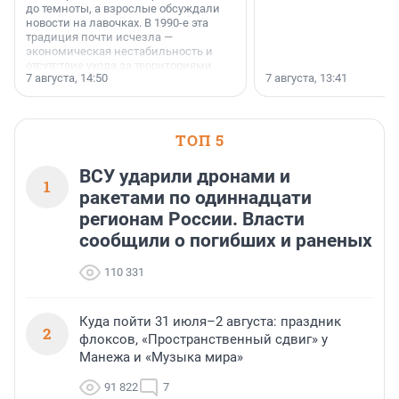
до темноты, а взрослые обсуждали
новости на лавочках. В 1990-е эта
традиция почти исчезла —
экономическая нестабильность и
отсутствие ухода за территориями
7 августа, 14:50
7 августа, 13:41
сделали своё дело.
ТОП 5
ВСУ ударили дронами и
1
ракетами по одиннадцати
регионам России. Власти
сообщили о погибших и раненых
110 331
Куда пойти 31 июля–2 августа: праздник
2
флоксов, «Пространственный сдвиг» у
Манежа и «Музыка мира»
91 822
7