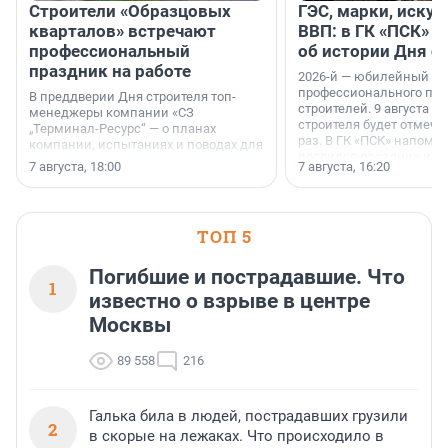
Строители «Образцовых
ГЭС, марки, искус
кварталов» встречают
ВВП: в ГК «ПСК» р
профессиональный
об истории Дня с
праздник на работе
2026-й — юбилейный го
профессионального пр
В преддверии Дня строителя топ-
строителей. 9 августа 2
менеджеры компании «СЗ
строителя будет отмечат
„Терминал-Ресурс“ — о планах
раз. В ГК «ПСК» напомни
компании, испытаниях и поводах для
появился праздник и к
осторожного оптимизма.
7 августа, 18:00
7 августа, 16:20
поменялась роль строит
ТОП 5
Погибшие и пострадавшие. Что
1
известно о взрыве в центре
Москвы
89 558
216
Галька била в людей, пострадавших грузили
2
в скорые на лежаках. Что происходило в