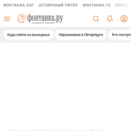
ФОНТАНКА SUP
(ОТ)ЛИЧНЫЙ ПИТЕР
ФОНТАНКА ГО
СЕРЕБР
Куда пойти на выходных
Образование в Петербурге
Кто поступ