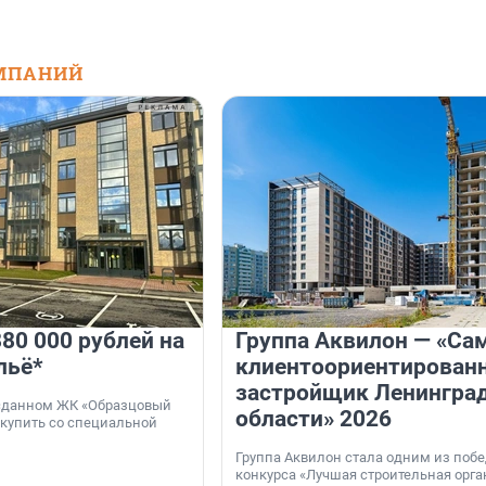
МПАНИЙ
80 000 рублей на
Группа Аквилон — «Са
льё*
клиентоориентирован
застройщик Ленингра
 сданном ЖК «Образцовый
области» 2026
 купить со специальной
Группа Аквилон стала одним из поб
конкурса «Лучшая строительная орг