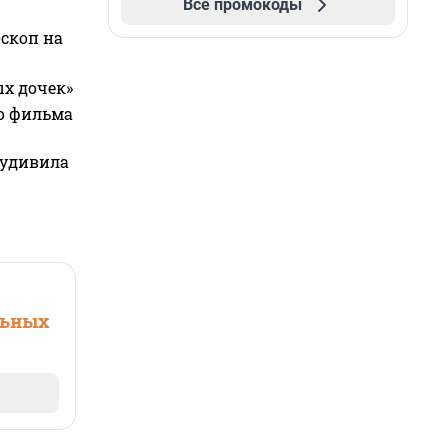
Все промокоды
оскоп на
ых дочек»
го фильма
 удивила
льных