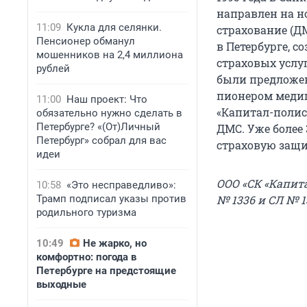
направлен на н
11:09
Кукла для селянки.
страхование (Д
Пенсионер обманул
в Петербурге, 
мошенников на 2,4 миллиона
страховых услу
рублей
были предложен
пионером медиц
11:00
Наш проект: Что
«Капитал-полис
обязательно нужно сделать в
Петербурге? «(От)Личный
ДМС. Уже более
Петербург» собрал для вас
страховую защи
идеи
ООО «СК «Капит
10:58
«Это несправедливо»:
Трамп подписал указы против
№ 1336 и СЛ № 1
родильного туризма
10:49
Не жарко, но
комфортно: погода в
Петербурге на предстоящие
выходные