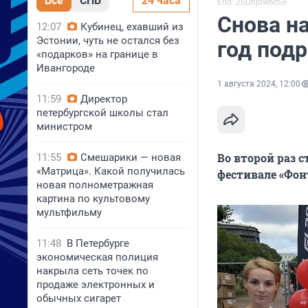
Все
СПБ
24 часа
Erid: 2SDnjbw6cS6
Снова на
12:07
Кубинец, ехавший из
Эстонии, чуть не остался без
год под
«подарков» на границе в
Ивангороде
1 августа 2024, 12:00
11:59
Директор
петербургской школы стал
министром
Во второй раз 
11:55
Смешарики — новая
«Матрица». Какой получилась
фестивале «Фон
новая полнометражная
картина по культовому
мультфильму
11:48
В Петербурге
экономическая полиция
накрыла сеть точек по
продаже электронных и
обычных сигарет