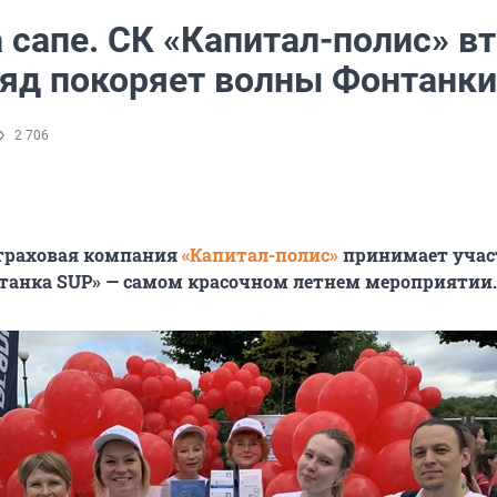
 сапе. СК «Капитал-полис» в
ряд покоряет волны Фонтанки
2 706
страховая компания
«Капитал-полис»
принимает учас
танка SUP» — самом красочном летнем мероприятии.