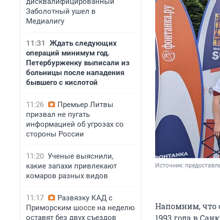
дисквалифицированный
Заболотный ушел в
Медиалигу
11:31
Ждать следующих
операций минимум год.
Петербурженку выписали из
больницы после нападения
бывшего с кислотой
11:26
Премьер Литвы
призвал не пугать
информацией об угрозах со
стороны России
11:20
Ученые выяснили,
какие запахи привлекают
Источник: 
предоставле
комаров разных видов
11:17
Развязку КАД с
Напомним, что 
Приморским шоссе на неделю
1993 года в Сан
оставят без двух съездов