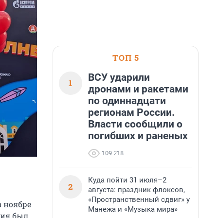
ТОП 5
ВСУ ударили
1
дронами и ракетами
по одиннадцати
регионам России.
Власти сообщили о
погибших и раненых
109 218
Куда пойти 31 июля–2
2
августа: праздник флоксов,
«Пространственный сдвиг» у
в ноябре
Манежа и «Музыка мира»
тия был