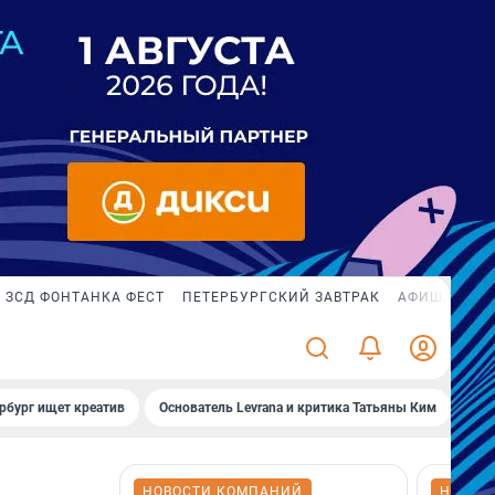
ЗСД ФОНТАНКА ФЕСТ
ПЕТЕРБУРГСКИЙ ЗАВТРАК
АФИША PLUS
рбург ищет креатив
Основатель Levrana и критика Татьяны Ким
Зач
НОВОСТИ КОМПАНИЙ
НОВОС