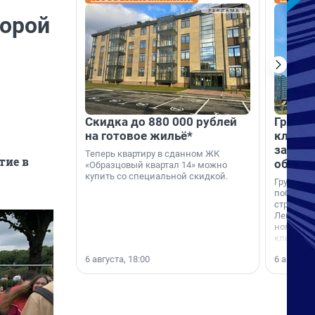
торой
Скидка до 880 000 рублей
Группа
на готовое жильё*
клиен
застро
Теперь квартиру в сданном ЖК
тие в
област
«Образцовый квартал 14» можно
купить со специальной скидкой.
Группа А
победите
строител
Ленингра
номинац
клиенто
застройщ
6 августа, 18:00
6 августа,
области»