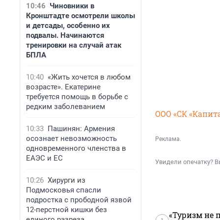
10:46
Чиновники в
Кронштадте осмотрели школы
и детсады, особенно их
подвалы. Начинаются
тренировки на случай атак
БПЛА
10:40
«Жить хочется в любом
возрасте». Екатерине
требуется помощь в борьбе с
редким заболеванием
ООО «СК «Капит
10:33
Пашинян: Армения
осознает невозможность
Реклама.
одновременного членства в
ЕАЭС и ЕС
Увидели опечатку? В
10:26
Хирурги из
Подмосковья спасли
подростка с прободной язвой
12-перстной кишки без
«Туризм не 
единого разреза