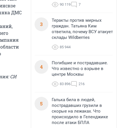
90 119
7
инское
рынка ДМС
Теракты против мирных
3
аний,
граждан. Татьяна Ким
ответила, почему ВСУ атакует
шего
склады Wildberries
компания
 области
85 944
ю
Погибшие и пострадавшие.
4
Что известно о взрыве в
центре Москвы
ния: СИ
83 896
216
Галька била в людей,
5
пострадавших грузили в
скорые на лежаках. Что
происходило в Геленджике
после атаки БПЛА