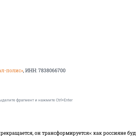
ал-полис»
, ИНН: 7838066700
ыделите фрагмент и нажмите Ctrl+Enter
прекращается, он трансформируется»: как россияне буд