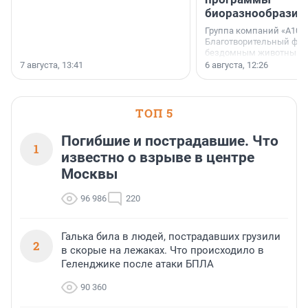
биоразнообразия
Группа компаний «А101»
Благотворительный фо
бездомным животным 
заключили соглашение
7 августа, 13:41
6 августа, 12:26
стратегическом сотрудн
ТОП 5
Погибшие и пострадавшие. Что
1
известно о взрыве в центре
Москвы
96 986
220
Галька била в людей, пострадавших грузили
2
в скорые на лежаках. Что происходило в
Геленджике после атаки БПЛА
90 360