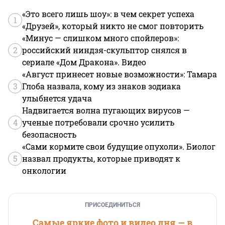
«Это всего лишь шоу»: в чем секрет успеха
1
«Друзей», который никто не смог повторить
«Минус — слишком много спойлеров»:
2
российский ниндзя-скульптор снялся в
сериале «Дом Дракона». Видео
«Август принесет новые возможности»: Тамара
3
Глоба назвала, кому из знаков зодиака
улыбнется удача
Надвигается волна пугающих вирусов —
4
ученые потребовали срочно усилить
безопасность
«Сами кормите свои будущие опухоли». Биолог
5
назвал продукты, которые приводят к
онкологии
ПРИСОЕДИНИТЬСЯ
Самые яркие фото и видео дня — в