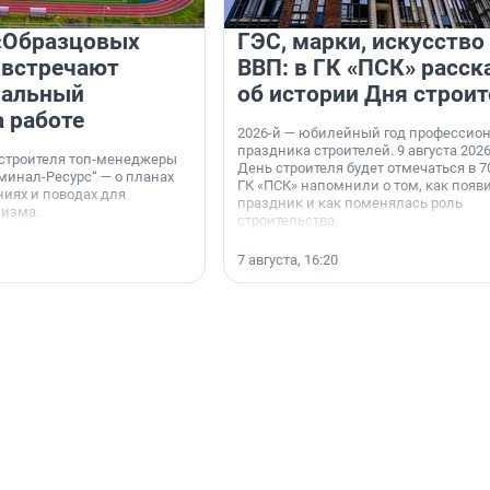
«Образцовых
ГЭС, марки, искусство
 встречают
ВВП: в ГК «ПСК» расск
нальный
об истории Дня строит
а работе
2026-й — юбилейный год профессио
праздника строителей. 9 августа 2026
 строителя топ-менеджеры
День строителя будет отмечаться в 70
минал-Ресурс“ — о планах
ГК «ПСК» напомнили о том, как появ
иях и поводах для
праздник и как поменялась роль
мизма.
строительства.
7 августа, 16:20