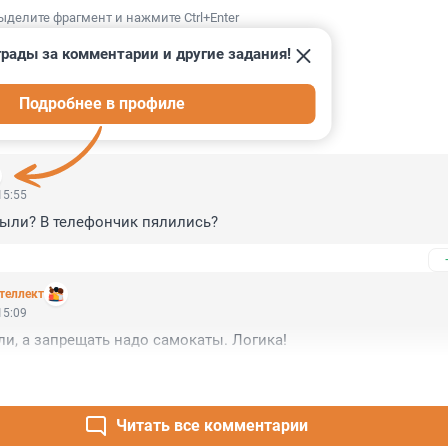
ыделите фрагмент и нажмите Ctrl+Enter
рады за комментарии и другие задания!
Подробнее в профиле
ИИ
13
15:55
были? В телефончик пялились?
теллект
15:09
и, а запрещать надо самокаты. Логика!
Читать все комментарии