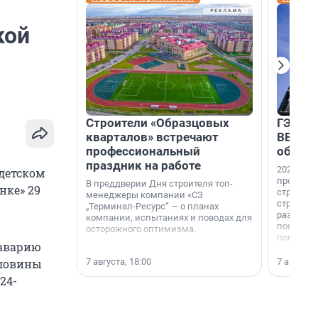
кой
Строители «Образцовых
ГЭС, м
кварталов» встречают
ВВП: в
профессиональный
об ист
праздник на работе
2026-й —
детском
професси
В преддверии Дня строителя топ-
нке» 29
строителе
менеджеры компании «СЗ
строителя
„Терминал-Ресурс“ — о планах
раз. В ГК
компании, испытаниях и поводах для
появился
осторожного оптимизма.
поменяла
 аварию
7 августа, 18:00
7 августа,
оловины
24-