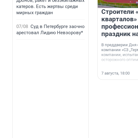
дронов, ракет и безэкипажных
катеров. Есть жертвы среди
Строители 
мирных граждан
кварталов»
профессио
07/08
Суд в Петербурге заочно
арестовал Лидию Невзорову*
праздник н
В преддверии Дня
компании «СЗ „Тер
компании, испытан
осторожного опти
7 августа, 18:00