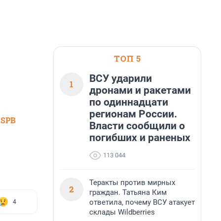
ТОП 5
ВСУ ударили
1
дронами и ракетами
по одиннадцати
регионам России.
 SPB
Власти сообщили о
погибших и раненых
113 044
Теракты против мирных
2
граждан. Татьяна Ким
ответила, почему ВСУ атакует
4
склады Wildberries