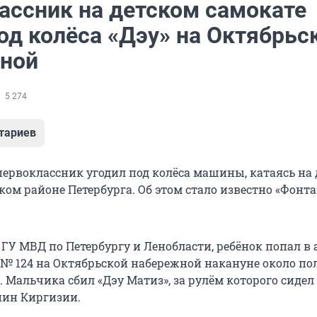
ассник на детском самокате
од колёса «Дэу» на Октябрьс
ной
5 274
тариев
ервоклассник угодил под колёса машины, катаясь на 
ком районе Петербурга. Об этом стало известно «Фонта
 ГУ МВД по Петербургу и Ленобласти, ребёнок попал в
а № 124 на Октябрьской набережной накануне около п
. Мальчика сбил «Дэу Матиз», за рулём которого сидел 
нин Киргизии.