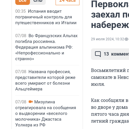
Все
СПБ
24 часа
Первокл
00:35
Испания вводит
заехал п
пограничный контроль для
набереж
путешественников из Италии
07/08
Во Французских Альпах
29 июля 2024, 10:32
погибла россиянка.
Федерация альпинизма РФ:
«Непрофессионально и
13
коммен
странно»
Восьмилетний п
07/08
Названа профессия,
самокате в Невс
представители которой реже
всего умирают от болезни
июля.
Альцгеймера
Как сообщили в
07/08
Мизулина
во дворе у дом
отреагировала на сообщения
о выдворении «веселого
пятого часа дня
молочника» Джастаса
летний гражда
Уолкера из РФ