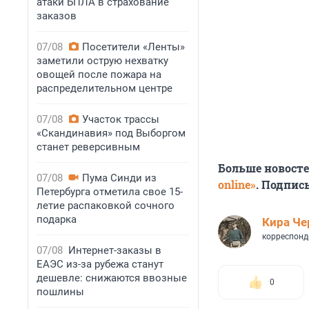
атаки БПЛА в страхование
заказов
07/08
Посетители «Ленты»
заметили острую нехватку
овощей после пожара на
распределительном центре
07/08
Участок трассы
«Скандинавия» под Выборгом
станет реверсивным
Больше новост
07/08
Пума Синди из
online»
. Подпис
Петербурга отметила свое 15-
летие распаковкой сочного
подарка
Кира Ч
корреспонд
07/08
Интернет-заказы в
ЕАЭС из-за рубежа станут
дешевле: снижаются ввозные
0
пошлины