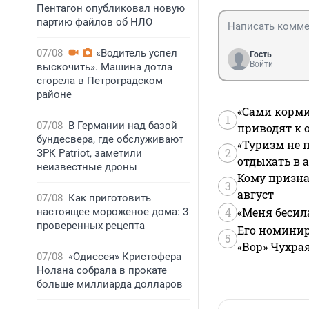
Пентагон опубликовал новую
партию файлов об НЛО
07/08
«Водитель успел
Гость
Войти
выскочить». Машина дотла
сгорела в Петроградском
районе
«Сами корми
1
07/08
В Германии над базой
приводят к 
бундесвера, где обслуживают
«Туризм не 
2
ЗРК Patriot, заметили
отдыхать в а
неизвестные дроны
Кому призна
3
август
07/08
Как приготовить
4
«Меня бесил
настоящее мороженое дома: 3
проверенных рецепта
Его номинир
5
«Вор» Чухра
07/08
«Одиссея» Кристофера
Нолана собрала в прокате
больше миллиарда долларов