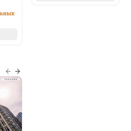
льных