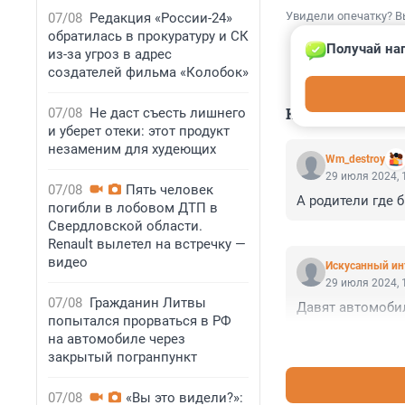
Увидели опечатку? В
07/08
Редакция «России-24»
обратилась в прокуратуру и СК
Получай наг
из-за угроз в адрес
создателей фильма «Колобок»
КОММЕНТАР
07/08
Не даст съесть лишнего
и уберет отеки: этот продукт
незаменим для худеющих
Wm_destroy
29 июля 2024, 
07/08
Пять человек
А родители где 
погибли в лобовом ДТП в
Свердловской области.
Renault вылетел на встречку —
видео
Искусанный ин
29 июля 2024, 
07/08
Гражданин Литвы
Давят автомобил
попытался прорваться в РФ
на автомобиле через
закрытый погранпункт
07/08
«Вы это видели?»: