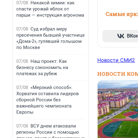
07/08
Никакой химии: как
спасти урожай яблок от
Самые ярки
парши — инструкция агронома
07/08
Суд избрал меру
пресечения бывшей участнице
ВКо
«Дома-2», гулявшей голышом
по Москве
Новости СМИ2
07/08
Наш проект: Как
бизнесу сэкономить на
НОВОСТИ КО
платежах за рубеж
07/08
«Мерзкий способ»:
Хорватия оставила лидеров
сборной России без
важнейшего чемпионата
Европы
07/08
ВСУ днем атаковали
регионы России с помощью