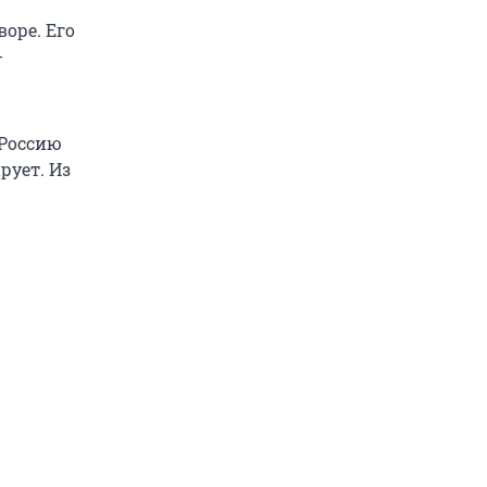
оре. Его
-
 Россию
рует. Из