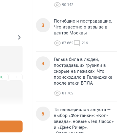
90 142
Погибшие и пострадавшие.
3
Что известно о взрыве в
центре Москвы
87 662
216
Галька била в людей,
4
пострадавших грузили в
скорые на лежаках. Что
происходило в Геленджике
+0
–1
после атаки БПЛА
81 762
15 телесериалов августа —
+0
–0
5
выбор «Фонтанки»: «Коп-
звезда», новые «Тед Лассо»
и «Джек Ричер»,