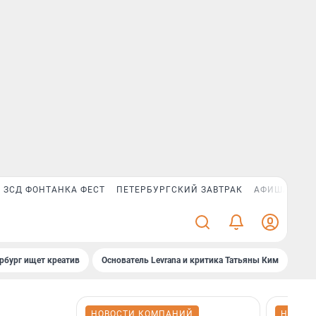
ЗСД ФОНТАНКА ФЕСТ
ПЕТЕРБУРГСКИЙ ЗАВТРАК
АФИША PLUS
рбург ищет креатив
Основатель Levrana и критика Татьяны Ким
Зач
НОВОСТИ КОМПАНИЙ
НОВОС