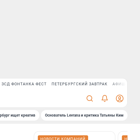
ЗСД ФОНТАНКА ФЕСТ
ПЕТЕРБУРГСКИЙ ЗАВТРАК
АФИША PLUS
рбург ищет креатив
Основатель Levrana и критика Татьяны Ким
Зач
НОВОСТИ КОМПАНИЙ
НОВОС