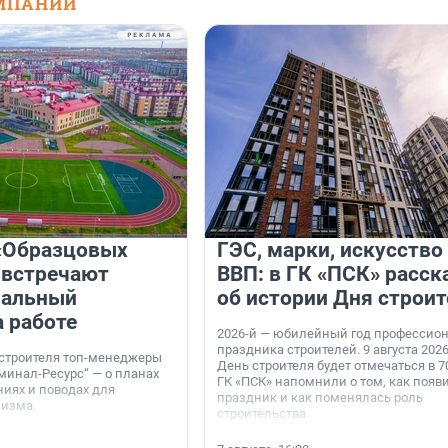
МПАНИЙ
«Образцовых
ГЭС, марки, искусство
 встречают
ВВП: в ГК «ПСК» расск
нальный
об истории Дня строит
а работе
2026-й — юбилейный год профессио
праздника строителей. 9 августа 2026
 строителя топ-менеджеры
День строителя будет отмечаться в 70
минал-Ресурс“ — о планах
ГК «ПСК» напомнили о том, как появ
иях и поводах для
праздник и как поменялась роль
мизма.
строительства.