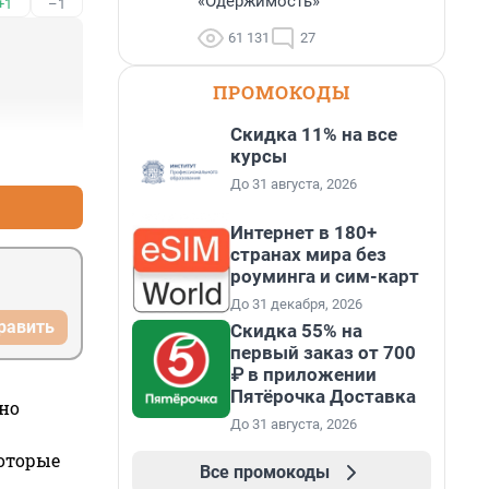
«Одержимость»
+1
–1
61 131
27
ПРОМОКОДЫ
Скидка 11% на все
курсы
+2
–4
До 31 августа, 2026
Интернет в 180+
странах мира без
роуминга и сим-карт
До 31 декабря, 2026
равить
Скидка 55% на
первый заказ от 700
₽ в приложении
Пятёрочка Доставка
но
До 31 августа, 2026
которые
Все промокоды