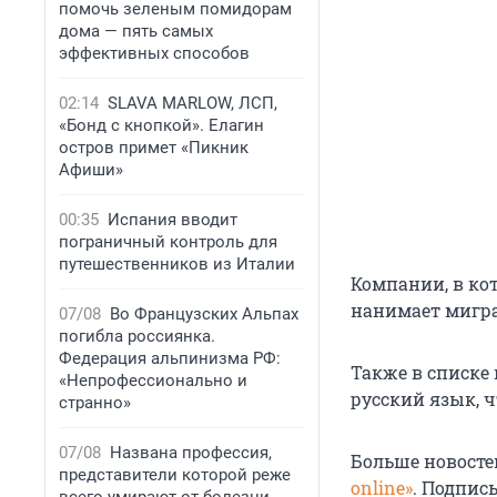
помочь зеленым помидорам
дома — пять самых
эффективных способов
02:14
SLAVA MARLOW, ЛСП,
«Бонд с кнопкой». Елагин
остров примет «Пикник
Афиши»
00:35
Испания вводит
пограничный контроль для
путешественников из Италии
Компании, в кот
нанимает мигра
07/08
Во Французских Альпах
погибла россиянка.
Федерация альпинизма РФ:
Также в списке
«Непрофессионально и
русский язык, ч
странно»
07/08
Названа профессия,
Больше новосте
представители которой реже
online»
. Подпис