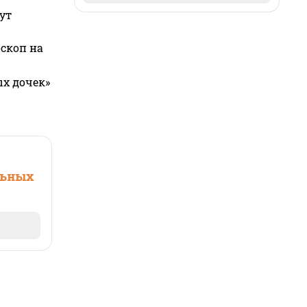
ут
оскоп на
ых дочек»
льных