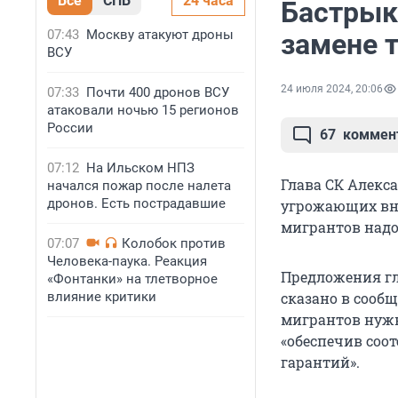
Все
СПБ
24 часа
Бастрык
07:43
Москву атакуют дроны
замене 
ВСУ
24 июля 2024, 20:06
07:33
Почти 400 дронов ВСУ
атаковали ночью 15 регионов
России
67
коммен
07:12
На Ильском НПЗ
Глава СК Алекс
начался пожар после налета
дронов. Есть пострадавшие
угрожающих вну
мигрантов надо
07:07
Колобок против
Человека-паука. Реакция
Предложения гл
«Фонтанки» на тлетворное
влияние критики
сказано в сообщ
мигрантов нужн
«обеспечив соо
гарантий».