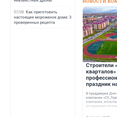
неизвестные дроны
НОВОСТИ КО
07/08
Как приготовить
настоящее мороженое дома: 3
проверенных рецепта
Строители 
кварталов»
профессио
праздник н
В преддверии Дня
компании «СЗ „Тер
компании, испытан
осторожного опти