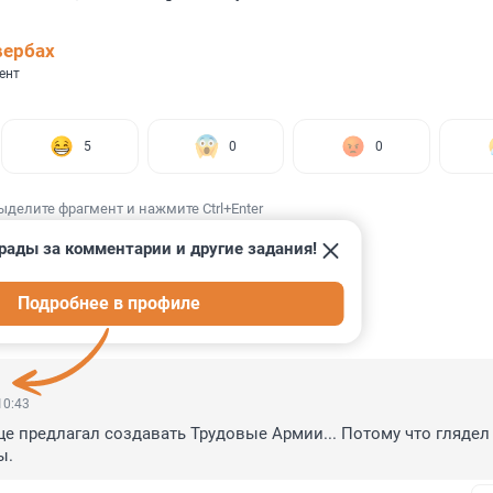
вербах
ент
5
0
0
ыделите фрагмент и нажмите Ctrl+Enter
рады за комментарии и другие задания!
Подробнее в профиле
ИИ
67
10:43
е предлагал создавать Трудовые Армии... Потому что глядел с
ы.