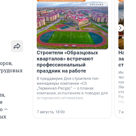
Строители «Образцовых
На вод
кварталов» встречают
зарабо
оров,
профессиональный
станци
 трудовых
праздник на работе
Инженер
телеком-
В преддверии Дня строителя топ-
популярн
менеджеры компании «СЗ
Ленингра
„Терминал-Ресурс“ — о планах
станции 
компании, испытаниях и поводах для
а,
Раздолин
осторожного оптимизма.
е
недалеко
водопада
ю —
7 августа, 18:00
7 августа,
вых