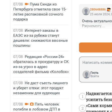
07/08
Пума Синди из
Петербурга отметила свое 15-
280648886
летие распаковкой сочного
25 июля 2024, 
подарка
Очень актуально
Ржунемогу....
07/08
Интернет-заказы в
ЕАЭС из-за рубежа станут
дешевле: снижаются ввозные
пошлины
07/08
Редакция «России-24»
обратилась в прокуратуру и СК
из-за угроз в адрес
создателей фильма «Колобок»
Гость
Войти
07/08
Не даст съесть лишнего
и уберет отеки: этот продукт
незаменим для худеющих
Надвигается
1
усилить без
07/08
Пять человек
«Сами корми
2
погибли в лобовом ДТП в
приводят к 