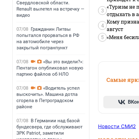
Свердловской области.
«Туризм не 
Renault вылетел на встречку —
3
отдыхать в а
видео
Кому призна
4
август
07/08
Гражданин Литвы
попытался прорваться в РФ
5
«Меня бесил
на автомобиле через
закрытый погранпункт
07/08
«Вы это видели?»:
Пентагон опубликовал новую
партию файлов об НЛО
Самые ярки
07/08
«Водитель успел
выскочить». Машина дотла
сгорела в Петроградском
ВКо
районе
07/08
В Германии над базой
Новости СМИ2
бундесвера, где обслуживают
ЗРК Patriot, заметили