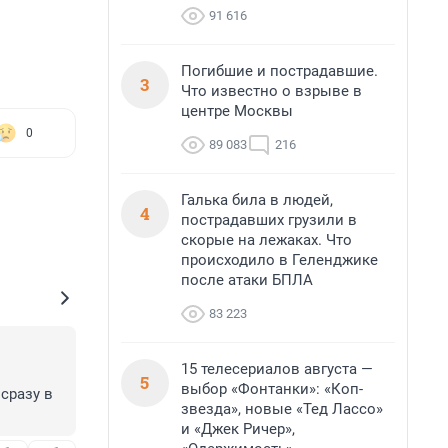
91 616
Погибшие и пострадавшие.
3
Что известно о взрыве в
центре Москвы
0
89 083
216
Галька била в людей,
4
пострадавших грузили в
скорые на лежаках. Что
происходило в Геленджике
после атаки БПЛА
83 223
15 телесериалов августа —
5
выбор «Фонтанки»: «Коп-
разу в 
звезда», новые «Тед Лассо»
и «Джек Ричер»,