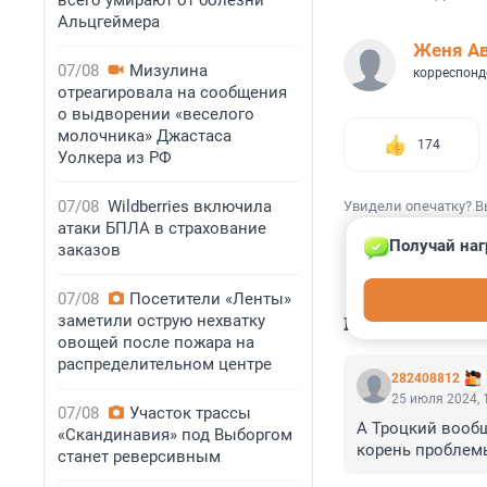
всего умирают от болезни
Альцгеймера
Женя А
07/08
Мизулина
корреспонд
отреагировала на сообщения
о выдворении «веселого
молочника» Джастаса
174
Уолкера из РФ
07/08
Wildberries включила
Увидели опечатку? В
атаки БПЛА в страхование
Получай наг
заказов
07/08
Посетители «Ленты»
заметили острую нехватку
КОММЕНТАР
овощей после пожара на
распределительном центре
282408812
25 июля 2024, 
07/08
Участок трассы
А Троцкий вообщ
«Скандинавия» под Выборгом
корень проблем
станет реверсивным