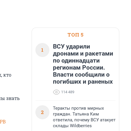
ТОП 5
ВСУ ударили
1
дронами и ракетами
по одиннадцати
регионам России.
Власти сообщили о
, кто
погибших и раненых
114 489
ны знать
Теракты против мирных
2
граждан. Татьяна Ким
ответила, почему ВСУ атакует
SPB
склады Wildberries