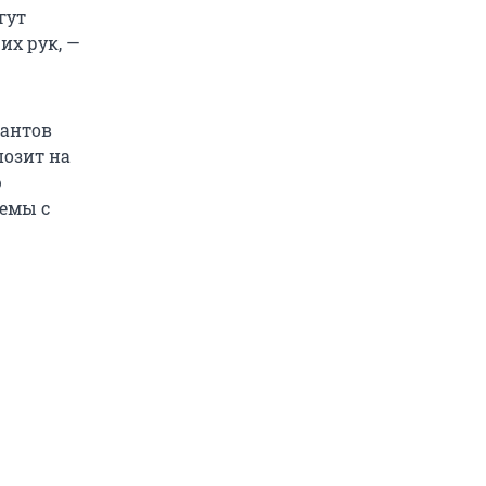
гут
их рук, —
рантов
позит на
ю
лемы с