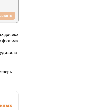
равить
ых дочек»
го фильма
 удивила
теперь
льных