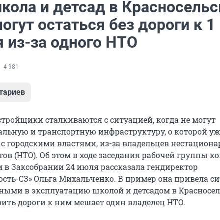
кола и детсад в Красносель
огут остаться без дороги к 1
 из-за одного НТО
4 981
тариев
стройщики сталкиваются с ситуацией, когда не могут
альную и транспортную инфраструктуру, о которой уж
 с городскими властями, из-за владельцев нестацион
ов (НТО). Об этом в ходе заседания рабочей группы к
 в Заксобрании 24 июля рассказала гендиректор
сть-СЗ» Ольга Михальченко. В пример она привела с
ными в эксплуатацию школой и детсадом в Красносе
оить дороги к ним мешает один владелец НТО.