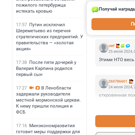
пожилого петербуржца
Получай награды
истекать кровью
П
17:57
Путин исключил
КОММЕНТАР
Шереметьево из перечня
стратегических предприятий. У
правительства — «золотая
cerf
акция»
25 июля 2024, 
Этими НТО весь 
17:38
После пяти дочерей у
Валерия Карпина родился
первый сын
260786601
24 июля 2024, 
17:27
В Ленобласти
задержали руководителя
откровенная ло
местной мормонской церкви.
К нему пришли полиция и
ФСБ
17:16
Минэкономразвития
готовит меры поддержки для