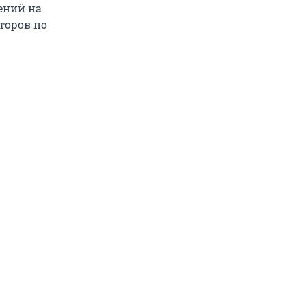
ений на
торов по