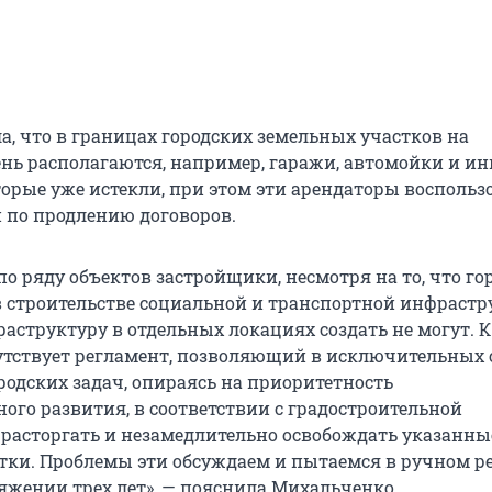
а, что в границах городских земельных участков на
нь располагаются, например, гаражи, автомойки и ин
торые уже истекли, при этом эти арендаторы воспольз
по продлению договоров.
 по ряду объектов застройщики, несмотря на то, что го
в строительстве социальной и транспортной инфрастр
аструктуру в отдельных локациях создать не могут. К
утствует регламент, позволяющий в исключительных 
родских задач, опираясь на приоритетность
ого развития, в соответствии с градостроительной
расторгать и незамедлительно освобождать указанны
тки. Проблемы эти обсуждаем и пытаемся в ручном 
яжении трех лет», — пояснила Михальченко.