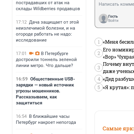
пострадавших от атак на
склады Wildberries продавцов
Гость
Войти
17:12
Дача защищает от этой
неизлечимой болезни, и на
огороде работать не надо:
исследование
1
«Меня бесил
Его номинир
2
17:01
В Петербурге
«Вор» Чухра
достроили тоннель зеленой
Почему внут
линии метро. Что дальше?
3
даже учены
4
«Дед разбуш
16:59
Общественные USB-
зарядки — новый источник
5
«Я крутая»:
угрозы мошенников.
Рассказываем, как
защититься
16:54
В ближайшие часы
Петербург накроет непогода
Самые ярки