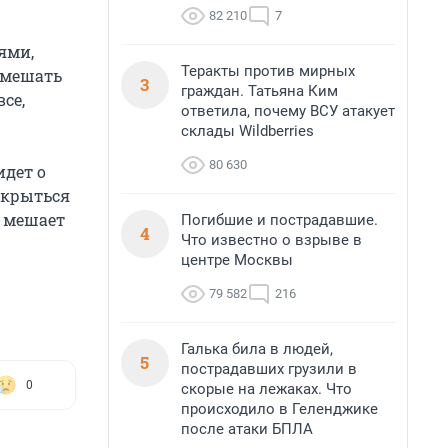
82 210
7
ями,
Теракты против мирных
 мешать
3
граждан. Татьяна Ким
се,
ответила, почему ВСУ атакует
склады Wildberries
80 630
идет о
ткрыться
т мешает
Погибшие и пострадавшие.
4
Что известно о взрыве в
центре Москвы
79 582
216
Галька била в людей,
5
пострадавших грузили в
0
скорые на лежаках. Что
происходило в Геленджике
после атаки БПЛА