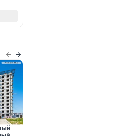
мый
«Лучший проект КРТ»
ный
Ленобласти — микрорайон