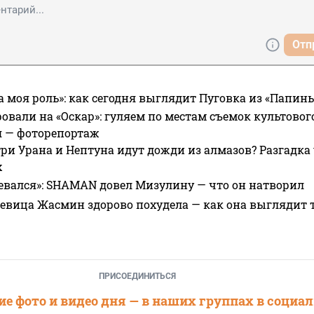
Отп
а моя роль»: как сегодня выглядит Пуговка из «Папин
овали на «Оскар»: гуляем по местам съемок культово
я — фоторепортаж
ри Урана и Нептуна идут дожди из алмазов? Разгадка
х
евался»: SHAMAN довел Мизулину — что он натворил
 певица Жасмин здорово похудела — как она выглядит 
ПРИСОЕДИНИТЬСЯ
е фото и видео дня — в наших группах в социа