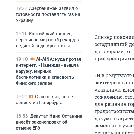
19:23
Азербайджан заявил о
готовности поставлять газ на
Украину
19:11
Российский пловец
Спикер пояснил
переписал мировой рекорд в
сегодняшний де
ледяной воде Аргентины
договорами, ко
преференциями 
19:10
AI-AINA: куда пропал
интернет, «Надежда» вышла
наружу, мирные
«И в результате
беспилотники и опасность
заинтересован 
Финского залива
указанную инфр
сожалению, отс
19:02
С любовью, но не
совсем из Петербурга
для решения го
градостроительн
18:53
Депутат Нина Останина
документацией 
внесёт законопроект об
земельные учас
отмене ЕГЭ
решить на прот