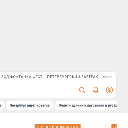
ЗСД ФОНТАНКА ФЕСТ
ПЕТЕРБУРГСКИЙ ЗАВТРАК
АФИША PLUS
и
Петербург ищет креатив
Олимпиадники и льготники в вузах СПб
НОВОСТИ КОМПАНИЙ
НОВОС