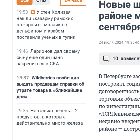
Все
СПБ
24 часа
Новые ш
19:58
У стен Колизея
районе м
нашли «казарму римских
сентября
пожарных»: мозаика с
дельфином и крабом
поставила ученых в тупик
24 июля 2024, 19:30
19:46
Ларионов дал своему
сыну ещё один шанс
10
коммен
закрепиться в СКА
В Петербурге за
19:37
Wildberries пообещал
построить соци
выдать продавцам справки об
утрате товара в «ближайшие
договоренность
дни»
торговых объект
по инвестициям
19:35
Не только печень: 12
«ЛСР.Недвижимо
продуктов, в которых
недавно введен
действительно много железа
районе — постр