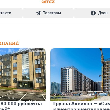
сетях
нтакте
Телеграм
Дзен
МПАНИЙ
80 000 рублей на
Группа Аквилон — «Са
льё*
клиентоориентирован