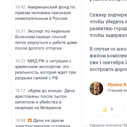
18:42
Американский фонд по
правам человека признали
Спикер подчерк
нежелательным в России
чтобы убедить 
развитию города
18:31
Эксперт по нервным
чтобы задержат
болезням назвал способ
легко вернуться к работе даже
после долгого отпуска
В случае со шко
жилом комплекс
18:23
МИД РФ о ситуации с
уже 1 сентября 
армянским экспортом: это
построить доро
реальность, которая ждет при
разрыве связей с РФ
Иpина К
18:12
«Идём до конца». Двое
Старший ко
арестованы после пыток
кипятком и убийства в
квартире на Ветеранов
0
18:04
Двое на одном
Увидели опечатку? В
электросамокате оставили