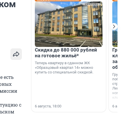
ском
Скидка до 880 000 рублей
Группа
на готовое жильё*
клиен
застро
Теперь квартиру в сданном ЖК
област
«Образцовый квартал 14» можно
купить со специальной скидкой.
Группа А
е есть
победите
арных
строител
Ленингра
омиссии
номинац
клиенто
застройщ
итуацию с
6 августа, 18:00
6 августа,
области»
льском