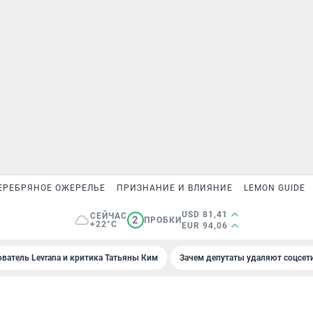
ЕРЕБРЯНОЕ ОЖЕРЕЛЬЕ
ПРИЗНАНИЕ И ВЛИЯНИЕ
LEMON GUIDE
USD 81,41
СЕЙЧАС
2
ПРОБКИ
+22°C
EUR 94,06
ователь Levrana и критика Татьяны Ким
Зачем депутаты удаляют соцсет