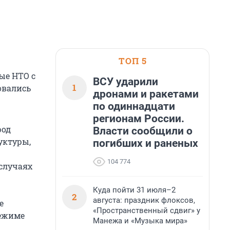
ТОП 5
ые НТО с
ВСУ ударили
1
овались
дронами и ракетами
по одиннадцати
регионам России.
род
Власти сообщили о
уктуры,
погибших и раненых
104 774
случаях
Куда пойти 31 июля–2
2
августа: праздник флоксов,
е
«Пространственный сдвиг» у
режиме
Манежа и «Музыка мира»